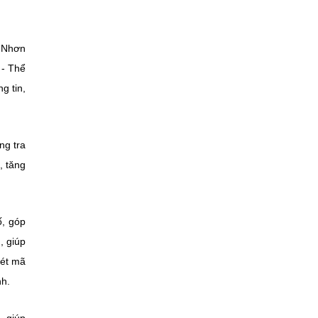
ã Nhơn
 - Thể
g tin,
ng tra
, tăng
ố, góp
, giúp
uét mã
nh.