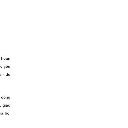
i hoàn
ác yêu
a - du
i động
, giao
xã hội