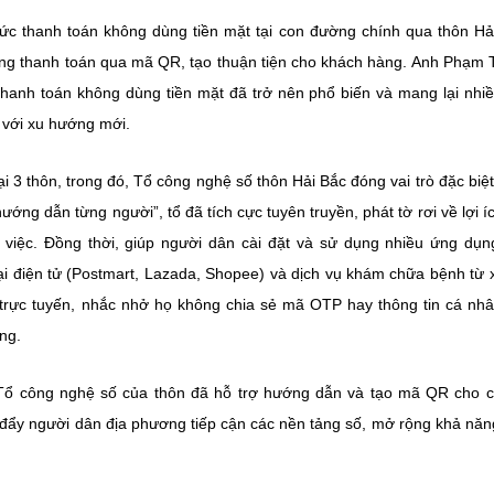
thức thanh toán không dùng tiền mặt tại con đường chính qua thôn Hả
ụng thanh toán qua mã QR, tạo thuận tiện cho khách hàng. Anh Phạm
 thanh toán không dùng tiền mặt đã trở nên phổ biến và mang lại nhiề
hi với xu hướng mới.
 3 thôn, trong đó, Tổ công nghệ số thôn Hải Bắc đóng vai trò đặc biệ
ớng dẫn từng người”, tổ đã tích cực tuyên truyền, phát tờ rơi về lợi í
việc. Đồng thời, giúp người dân cài đặt và sử dụng nhiều ứng dụ
ại điện tử (Postmart, Lazada, Shopee) và dịch vụ khám chữa bệnh từ 
trực tuyến, nhắc nhở họ không chia sẻ mã OTP hay thông tin cá nh
ng.
 Tổ công nghệ số của thôn đã hỗ trợ hướng dẫn và tạo mã QR cho 
úc đẩy người dân địa phương tiếp cận các nền tảng số, mở rộng khả năn