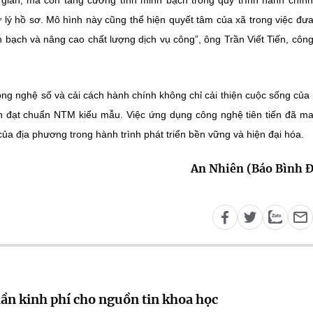
 gian, mà còn tăng cường tính minh bạch trong quy trình hành chính
 lý hồ sơ. Mô hình này cũng thể hiện quyết tâm của xã trong việc đư
h bạch và nâng cao chất lượng dịch vụ công”, ông Trần Viết Tiến, côn
ng nghệ số và cải cách hành chính không chỉ cải thiện cuộc sống của
n đạt chuẩn NTM kiểu mẫu. Việc ứng dụng công nghệ tiên tiến đã ma
của địa phương trong hành trình phát triển bền vững và hiện đại hóa.
An Nhiên (Báo Bình 
lần kinh phí cho nguồn tin khoa học