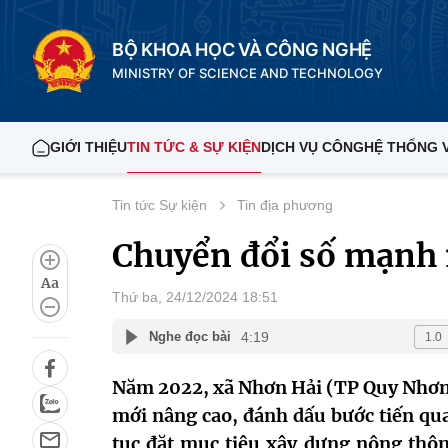
BỘ KHOA HỌC VÀ CÔNG NGHỆ
MINISTRY OF SCIENCE AND TECHNOLOGY
GIỚI THIỆU
TIN TỨC & SỰ KIỆN
DỊCH VỤ CÔNG
HỆ THỐNG 
Tin tức Sự kiện
Tin địa phương
Chuyển đổi số mạnh
Aa
Thứ ba, 24/12/2024 18:51
4:19
Nghe đọc bài
Năm 2022, xã Nhơn Hải (TP Quy Nhơn,
mới nâng cao, đánh dấu bước tiến qua
tục đặt mục tiêu xây dựng nông thô