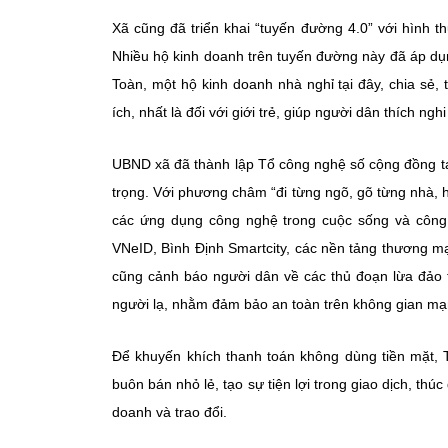
Xã cũng đã triển khai “tuyến đường 4.0” với hình 
Nhiều hộ kinh doanh trên tuyến đường này đã áp d
Toàn, một hộ kinh doanh nhà nghỉ tại đây, chia sẻ,
ích, nhất là đối với giới trẻ, giúp người dân thích ng
UBND xã đã thành lập Tổ công nghệ số cộng đồng tại
trọng. Với phương châm “đi từng ngõ, gõ từng nhà, hư
các ứng dụng công nghệ trong cuộc sống và công 
VNeID, Bình Định Smartcity, các nền tảng thương m
cũng cảnh báo người dân về các thủ đoạn lừa đảo 
người lạ, nhằm đảm bảo an toàn trên không gian mạ
Để khuyến khích thanh toán không dùng tiền mặt,
buôn bán nhỏ lẻ, tạo sự tiện lợi trong giao dịch, th
doanh và trao đổi.