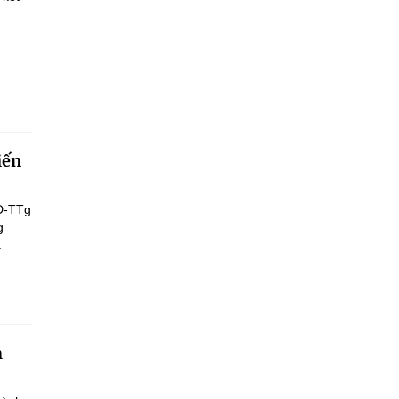
iến
Đ-TTg
g
.
h