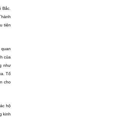
i Bắc.
 Thành
u tiện
t quan
ch của
ng như
xa. Tổ
ân cho
các hộ
g kinh