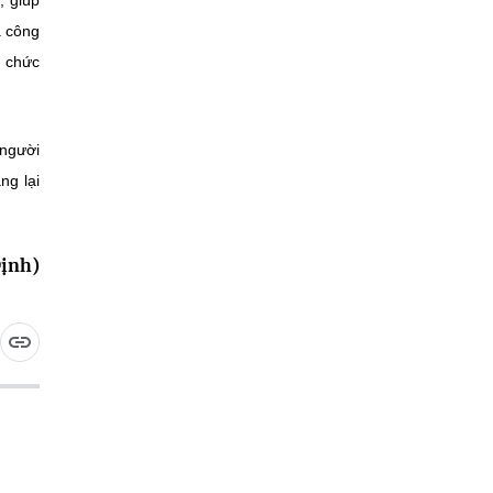
, giúp
a công
g chức
 người
ng lại
Định)