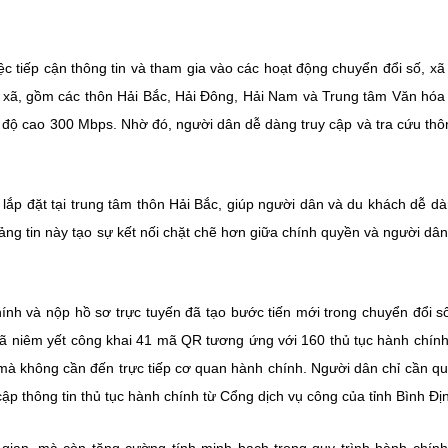
ệc tiếp cận thông tin và tham gia vào các hoạt động chuyển đổi số, x
ộ xã, gồm các thôn Hải Bắc, Hải Đông, Hải Nam và Trung tâm Văn hóa
c độ cao 300 Mbps. Nhờ đó, người dân dễ dàng truy cập và tra cứu thôn
lắp đặt tại trung tâm thôn Hải Bắc, giúp người dân và du khách dễ dà
ảng tin này tạo sự kết nối chặt chẽ hơn giữa chính quyền và người dân
ính và nộp hồ sơ trực tuyến đã tạo bước tiến mới trong chuyển đổi s
đã niêm yết công khai 41 mã QR tương ứng với 160 thủ tục hành chính
 mà không cần đến trực tiếp cơ quan hành chính. Người dân chỉ cần q
p thông tin thủ tục hành chính từ Cổng dịch vụ công của tỉnh Bình Đị