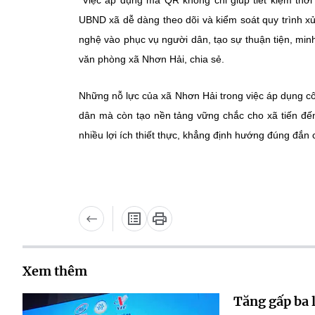
“Việc áp dụng mã QR không chỉ giúp tiết kiệm thời
UBND xã dễ dàng theo dõi và kiểm soát quy trình xử
nghệ vào phục vụ người dân, tạo sự thuận tiện, min
văn phòng xã Nhơn Hải, chia sẻ.
Những nỗ lực của xã Nhơn Hải trong việc áp dụng cô
dân mà còn tạo nền tảng vững chắc cho xã tiến đế
nhiều lợi ích thiết thực, khẳng định hướng đúng đắn 
Xem thêm
Tăng gấp ba 