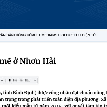
VĂN BẢN
THỐNG KÊ
MULTIMEDIA
MST IOFFICE
THƯ ĐIỆN TỬ
 mẽ ở Nhơn Hải
 tỉnh Bình Định) được công nhận đạt chuẩn nông 
n trọng trong phát triển toàn diện địa phương. Xã 
n mới kiểu mẫu từ năm 2024, với quyết tâm tập t