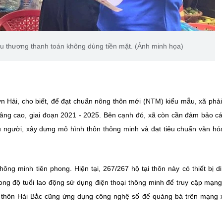
ểu thương thanh toán không dùng tiền mặt. (Ảnh minh họa)
Hải, cho biết, để đạt chuẩn nông thôn mới (NTM) kiểu mẫu, xã phả
 nâng cao, giai đoạn 2021 - 2025. Bên cạnh đó, xã còn cần đảm bảo c
 người, xây dựng mô hình thôn thông minh và đạt tiêu chuẩn văn hó
ng minh tiên phong. Hiện tại, 267/267 hộ tại thôn này có thiết bị d
ng độ tuổi lao động sử dụng điện thoại thông minh để truy cập mạng
i thôn Hải Bắc cũng ứng dụng công nghệ số để quảng bá trên mạng 