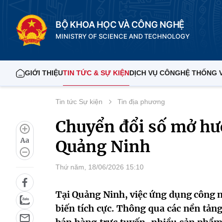
BỘ KHOA HỌC VÀ CÔNG NGHỆ
MINISTRY OF SCIENCE AND TECHNOLOGY
GIỚI THIỆU
TIN TỨC & SỰ KIỆN
DỊCH VỤ CÔNG
HỆ THỐNG 
Tin tức Sự kiện
Tin địa phương
Chuyển đổi số mở hư
Aa
Quảng Ninh
Thứ năm, 18/06/2026 15:10
Tại Quảng Ninh, việc ứng dụng công n
biến tích cực. Thông qua các nền tản