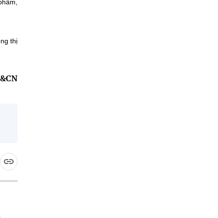
 phẩm,
ng thị
H&CN