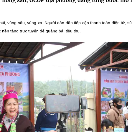
m nông sản, OCOP địa phương đang từng bước mở 
núi, vùng sâu, vùng xa. Người dân dần tiếp cận thanh toán điện tử, s
nền tảng trực tuyến để quảng bá, tiêu thụ.