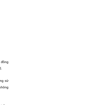
a đồng
ố.
ộng sử
 không