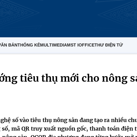
VĂN BẢN
THỐNG KÊ
MULTIMEDIA
MST IOFFICE
THƯ ĐIỆN TỬ
ớng tiêu thụ mới cho nông s
ghệ số vào tiêu thụ nông sản đang tạo ra nhiều ch
g số, mã QR truy xuất nguồn gốc, thanh toán điện t