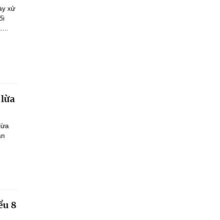
ày xử
ối
...
 lừa
lừa
ận
ểu 8