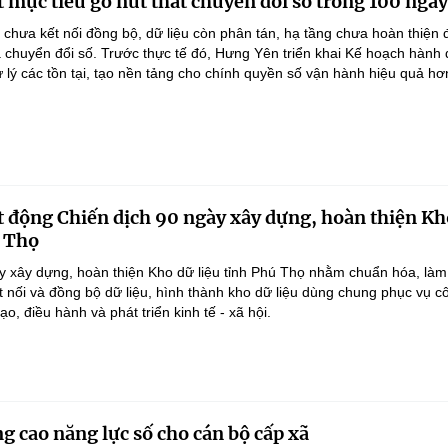
 mục tiêu gỡ nút thắt chuyển đổi số trong 100 ngày
 chưa kết nối đồng bộ, dữ liệu còn phân tán, hạ tầng chưa hoàn thiện
 chuyển đổi số. Trước thực tế đó, Hưng Yên triển khai Kế hoạch hành
lý các tồn tại, tạo nền tảng cho chính quyền số vận hành hiệu quả hơ
 động Chiến dịch 90 ngày xây dựng, hoàn thiện Kh
ú Thọ
y xây dựng, hoàn thiện Kho dữ liệu tỉnh Phú Thọ nhằm chuẩn hóa, làm
ết nối và đồng bộ dữ liệu, hình thành kho dữ liệu dùng chung phục vụ c
ạo, điều hành và phát triển kinh tế - xã hội.
g cao năng lực số cho cán bộ cấp xã