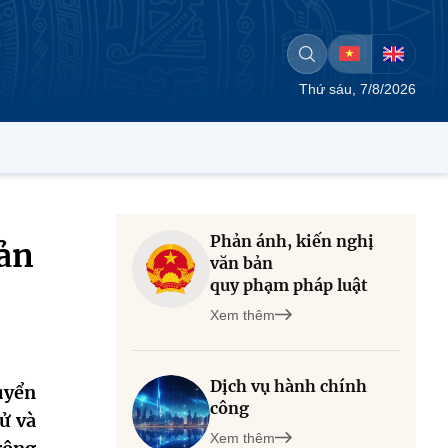
Thứ sáu, 7/8/2026
Phản ánh, kiến nghị
ản
văn bản
quy phạm pháp luật
Xem thêm
Dịch vụ hành chính
uyển
công
ử và
Xem thêm