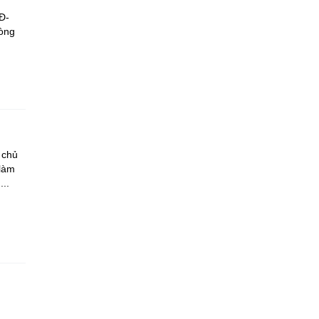
Đ-
hòng
 chủ
 làm
..