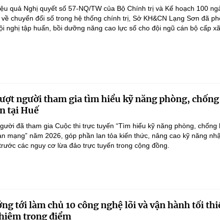
iệu quả Nghị quyết số 57-NQ/TW của Bộ Chính trị và Kế hoạch 100 ng
 về chuyển đổi số trong hệ thống chính trị, Sở KH&CN Lạng Sơn đã ph
ội nghị tập huấn, bồi dưỡng năng cao lực số cho đội ngũ cán bộ cấp xã.
ượt người tham gia tìm hiểu kỹ năng phòng, chống
n tại Huế
gười đã tham gia Cuộc thi trực tuyến “Tìm hiểu kỹ năng phòng, chống 
an mạng” năm 2026, góp phần lan tỏa kiến thức, nâng cao kỹ năng nh
 trước các nguy cơ lừa đảo trực tuyến trong cộng đồng.
ng tới làm chủ 10 công nghệ lõi và vận hành tối thi
hiệm trọng điểm