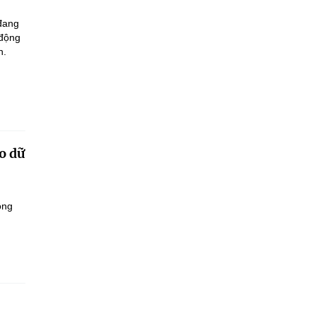
 đang
 động
n.
o dữ
ông