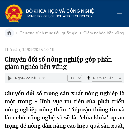
BỘ KHOA HỌC VÀ CÔNG NGHỆ
MINISTRY OF SCIENCE AND TECHNOLOGY
Chương trình mục tiêu quốc gia
Giảm nghèo bền vững
Thứ sáu, 12/09/2025 10:19
Danh mục
Chuyển đổi số nông nghiệp góp phần
giảm nghèo bền vững
Trang chủ
Nghe đọc bài
6:35
Giới thiệu
Chuyển đổi số trong sản xuất nông nghiệp là
Chức năng nhiệm vụ
Tin tức sự kiện
một trong 8 lĩnh vực ưu tiên của phát triển
Dịch vụ công
nông nghiệp nông thôn. Tiếp cận thông tin và
Cơ cấu tổ chức
Khoa học và Công nghệ
làm chủ công nghệ số sẽ là "chìa khóa" quan
Hệ thống văn bản
Lịch sử phát triển
Đổi mới sáng tạo
trọng để nông dân nâng cao hiệu quả sản xuất,