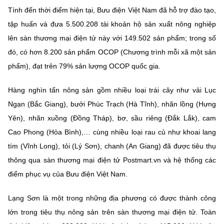
Tính đến thời điểm hiện tại, Bưu điện Việt Nam đã hỗ trợ đào tạo,
tập huấn và đưa 5.500.208 tài khoản hộ sản xuất nông nghiệp
lên sàn thương mại điện tử này với 149.502 sản phẩm; trong số
đó, có hơn 8.200 sản phẩm OCOP (Chương trình mỗi xã một sản
phẩm), đạt trên 79% sản lượng OCOP quốc gia.
Hàng nghìn tấn nông sản gồm nhiều loại trái cây như vải Lục
Ngạn (Bắc Giang), bưởi Phúc Trạch (Hà Tĩnh), nhãn lồng (Hưng
Yên), nhãn xuồng (Đồng Tháp), bơ, sầu riêng (Đắk Lắk), cam
Cao Phong (Hòa Bình),… cùng nhiều loại rau củ như khoai lang
tím (Vĩnh Long), tỏi (Lý Sơn), chanh (An Giang) đã được tiêu thụ
thông qua sàn thương mại điện tử Postmart.vn và hệ thống các
điểm phục vụ của Bưu điện Việt Nam.
Lạng Sơn là một trong những địa phương có được thành công
lớn trong tiêu thụ nông sản trên sàn thương mại điện tử. Toàn