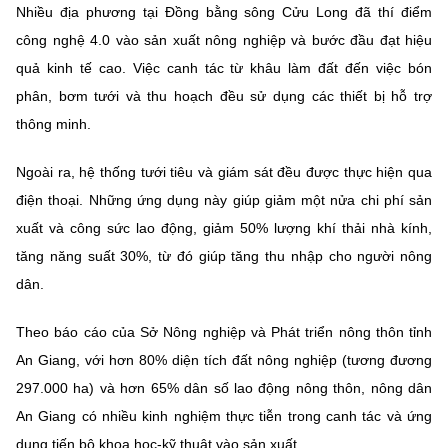
(Ghi rõ nguồn "https://mst.gov.vn" khi phát hành lại thông tin từ
Nhiều địa phương tại Đồng bằng sông Cửu Long đã thí điểm
website này)
công nghệ 4.0 vào sản xuất nông nghiệp và bước đầu đạt hiệu
quả kinh tế cao. Việc canh tác từ khâu làm đất đến việc bón
phân, bơm tưới và thu hoạch đều sử dụng các thiết bị hỗ trợ
thông minh.
Ngoài ra, hệ thống tưới tiêu và giám sát đều được thực hiện qua
điện thoại. Những ứng dụng này giúp giảm một nửa chi phí sản
xuất và công sức lao động, giảm 50% lượng khí thải nhà kính,
tăng năng suất 30%, từ đó giúp tăng thu nhập cho người nông
dân.
Theo báo cáo của Sở Nông nghiệp và Phát triển nông thôn tỉnh
An Giang, với hơn 80% diện tích đất nông nghiệp (tương đương
297.000 ha) và hơn 65% dân số lao động nông thôn, nông dân
An Giang có nhiều kinh nghiệm thực tiễn trong canh tác và ứng
dụng tiến bộ khoa học-kỹ thuật vào sản xuất.