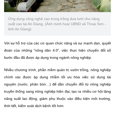
Chọn ngôn ngữ
Vietnamese
English
Ứng dụng công nghệ cao trong trồng dưa lưới cho năng
suất cao tại An Giang. (Ảnh minh họa/ UBND xã Thoại Sơn -
tỉnh An Giang)
BỘ KHOA HỌC VÀ CÔNG NGHỆ
Với sự hỗ trợ của các cơ quan chức năng và sự mạnh dạn, quyết
MINISTRY OF SCIENCE AND TECHNOLOGY
đoán của những "nông dân 4.0", việc thực hiện chuyển đổi số
Điều khoản sử dụng
Theo dõi MST:
Góp ý
bước đầu đã được áp dụng trong ngành nông nghiệp.
Cơ quan chủ quản: Bộ Khoa học và Công nghệ (MST)
Nhiều chương trình, phần mềm quản trị vườn trồng, nông nghiệp
Chịu trách nhiệm nội dung: Nguyễn Thị Hải Hằng
chính xác được áp dụng nhằm tối ưu hóa việc sử dụng tài
Giám đốc Trung tâm Truyền thông Khoa học và Công nghệ.
nguyên (nước, phân bón…) để dần chuyển đổi từ nông nghiệp
Liên hệ
truyền thống sang nông nghiệp hiện đại, tạo ra nhiều cơ hội tăng
Địa chỉ: Ban Biên tập Cổng TTĐT - 18 Nguyễn Du, TP. Hà Nội
năng suất lao động, giảm phụ thuộc vào điều kiện môi trường,
Điện thoại: 024 3936 9506
Email:
stc@mst.gov.vn
thời tiết, kiểm soát dịch bệnh tốt hơn.
©2026 Bản quyền thuộc Bộ Khoa Học và Công Nghệ