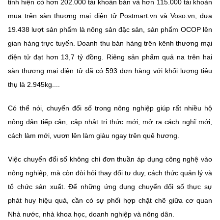
tỉnh hiện có hơn 202.000 tài khoản bán và hơn 115.000 tài khoản
mua trên sàn thương mại điện tử Postmart.vn và Voso.vn, đưa
19.438 lượt sản phẩm là nông sản đặc sản, sản phẩm OCOP lên
gian hàng trực tuyến. Doanh thu bán hàng trên kênh thương mại
điện tử đạt hơn 13,7 tỷ đồng. Riêng sản phẩm quả na trên hai
sàn thương mại điện tử đã có 593 đơn hàng với khối lượng tiêu
thụ là 2.945kg....
Có thể nói, chuyển đổi số trong nông nghiệp giúp rất nhiều hộ
nông dân tiếp cận, cập nhật tri thức mới, mở ra cách nghĩ mới,
cách làm mới, vươn lên làm giàu ngay trên quê hương.
Việc chuyển đổi số không chỉ đơn thuần áp dụng công nghệ vào
nông nghiệp, mà còn đòi hỏi thay đổi tư duy, cách thức quản lý và
tổ chức sản xuất. Để những ứng dụng chuyển đổi số thực sự
phát huy hiệu quả, cần có sự phối hợp chặt chẽ giữa cơ quan
Nhà nước, nhà khoa học, doanh nghiệp và nông dân.