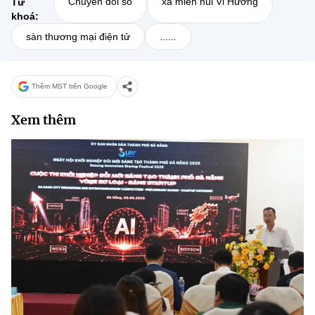
Chuyển đổi số
xã miền núi Vi Hương
Từ
khoá:
sàn thương mại điện tử
......
Thêm MST trên Google
Xem thêm