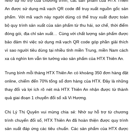
Nhờ sự hỗ trợ của chương trình, các sản phẩm của HTX Thiên
(Ghi rõ nguồn "https://mst.gov.vn" khi phát hành lại thông tin từ
website này)
An được sử dụng mã vạch QR code để truy xuất nguồn gốc sản
phẩm. Với mã vạch này người dùng có thể truy xuất được toàn
bộ quy trình sản xuất của sản phẩm từ thu hái, sơ chế, thời điểm
đóng gói, địa chỉ sản xuất… Cùng với chất lượng sản phẩm được
bảo đảm thì việc sử dụng mã vạch QR code góp phần giải thích
vì sao người tiêu dùng tại nhiều tỉnh miền Trung, miền Nam cách
xa cả nghìn km vẫn tin tưởng vào sản phẩm của HTX Thiên An.
Trung bình mỗi tháng HTX Thiên An có khoảng 350 đơn hàng đặt
online, chiếm đến 70% tổng số đơn hàng của HTX. Đây là những
thay đổi và lợi ích rõ nét mà HTX Thiên An nhận được từ thành
quả giai đoạn 1 chuyển đổi số xã Vi Hương.
Chị Lý Thị Quyên vui mừng chia sẻ: Nhờ sự hỗ trợ từ chương
trình chuyển đổi số, HTX Thiên An đã hoàn thiện được quy trình
sản xuất đáp ứng các tiêu chuẩn. Các sản phẩm của HTX được