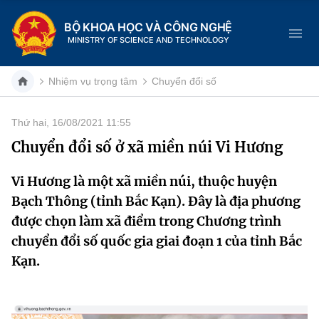
BỘ KHOA HỌC VÀ CÔNG NGHỆ
MINISTRY OF SCIENCE AND TECHNOLOGY
Nhiệm vụ trọng tâm
Chuyển đổi số
Thứ hai, 16/08/2021 11:55
Danh mục
Chuyển đổi số ở xã miền núi Vi Hương
Trang chủ
Vi Hương là một xã miền núi, thuộc huyện
Bạch Thông (tỉnh Bắc Kạn). Đây là địa phương
Giới thiệu
được chọn làm xã điểm trong Chương trình
Chức năng nhiệm vụ
Tin tức sự kiện
chuyển đổi số quốc gia giai đoạn 1 của tỉnh Bắc
Kạn.
Dịch vụ công
Cơ cấu tổ chức
Khoa học và Công nghệ
Hệ thống văn bản
Lịch sử phát triển
Đổi mới sáng tạo