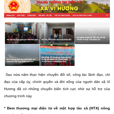
MST IOFFICE
Văn bản QPPL
Sở Khoa học và Công nghệ
Chuyển đổi số
THỐNG KÊ
Văn bản chỉ đạo điều hành
Bưu chính, Viễn thông
Multimedia
Khoa học và Công nghệ
Lấy ý kiến người dân về dự thảo VBQPPL
Sở hữu trí tuệ
THƯ ĐIỆN TỬ
Đổi mới sáng tạo
Tiêu chuẩn, đo lường, chất lượng
Khác
Chuyển đổi số
Năng lượng nguyên tử
Videos
Bưu chính, Viễn thông
Tin tổng hợp
Infographic
Sau nửa năm thực hiện chuyển đổi số, công tác lãnh đạo, chỉ
Sở hữu trí tuệ
đạo của cấp ủy, chính quyền và đời sống của người dân xã Vi
Tin địa phương
Ảnh
Hương đã có những chuyển biến tích cực nhờ sự hỗ trợ của
Tiêu chuẩn, đo lường, chất lượng
Voice
chương trình này.
Năng lượng nguyên tử
Nhiệm vụ trọng tâm
* Đem thương mại điện tử về một hợp tác xã (HTX) nông