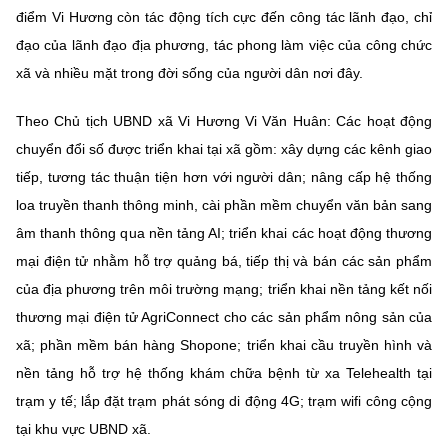
điểm Vi Hương còn tác động tích cực đến công tác lãnh đạo, chỉ
đạo của lãnh đạo địa phương, tác phong làm việc của công chức
xã và nhiều mặt trong đời sống của người dân nơi đây.
Theo Chủ tịch UBND xã Vi Hương Vi Văn Huân: Các hoạt động
chuyển đổi số được triển khai tại xã gồm: xây dựng các kênh giao
tiếp, tương tác thuận tiện hơn với người dân; nâng cấp hệ thống
loa truyền thanh thông minh, cài phần mềm chuyển văn bản sang
âm thanh thông qua nền tảng AI; triển khai các hoạt động thương
mại điện tử nhằm hỗ trợ quảng bá, tiếp thị và bán các sản phẩm
của địa phương trên môi trường mạng; triển khai nền tảng kết nối
thương mại điện tử AgriConnect cho các sản phẩm nông sản của
xã; phần mềm bán hàng Shopone; triển khai cầu truyền hình và
nền tảng hỗ trợ hệ thống khám chữa bệnh từ xa Telehealth tại
trạm y tế; lắp đặt trạm phát sóng di động 4G; trạm wifi công cộng
tại khu vực UBND xã.