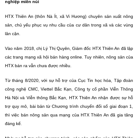
nghiệp miền núi
Chọn ngôn ngữ
Vietnamese
English
HTX Thiên An (thôn Nà Ít, xã Vi Hương) chuyên sản xuất nông
sản, chủ yếu phục vụ nhu cầu của cư dân trong xã và các vùng
lân cận.
BỘ KHOA HỌC VÀ CÔNG NGHỆ
Vào năm 2018, chị Lý Thị Quyên, Giám đốc HTX Thiên An đã lập
MINISTRY OF SCIENCE AND TECHNOLOGY
các trang mạng xã hội bán hàng online. Tuy nhiên, nông sản của
Điều khoản sử dụng
Theo dõi MST:
Góp ý
HTX bán ra vẫn chưa được nhiều.
Từ tháng 8/2020, với sự hỗ trợ của Cục Tin học hóa, Tập đoàn
Cơ quan chủ quản: Bộ Khoa học và Công nghệ (MST)
công nghệ CMC, Viettel Bắc Kạn, Công ty cổ phần Viễn Thông
Chịu trách nhiệm nội dung: Nguyễn Thị Hải Hằng
Hà Nội và Viễn thông Bắc Kạn, HTX Thiên An nhận được sự hỗ
Giám đốc Trung tâm Truyền thông Khoa học và Công nghệ.
Liên hệ
trợ quy mô, bài bản từ Chương trình chuyển đổi số giai đoạn 1,
Địa chỉ: Ban Biên tập Cổng TTĐT - 18 Nguyễn Du, TP. Hà Nội
thì việc bán nông sản qua mạng của HTX Thiên An đã gia tăng
Điện thoại: 024 3936 9506
đáng kể.
Email:
stc@mst.gov.vn
©2026 Bản quyền thuộc Bộ Khoa Học và Công Nghệ