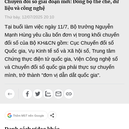
Chuyển đổi số giai đoạn mới: Đồng bộ thể chế, dữ
MST IOFFICE
Văn bản QPPL
liệu và công nghệ
Sở Khoa học và Công nghệ
Chuyển đổi số
Thứ bảy, 12/07/2025 20:10
THỐNG KÊ
Văn bản chỉ đạo điều hành
Bưu chính, Viễn thông
Tại buổi làm việc ngày 11/7, Bộ trưởng Nguyễn
Multimedia
Khoa học và Công nghệ
Mạnh Hùng yêu cầu bốn đơn vị trong khối chuyển
Lấy ý kiến người dân về dự thảo VBQPPL
Sở hữu trí tuệ
đổi số của Bộ KH&CN gồm: Cục Chuyển đổi số
THƯ ĐIỆN TỬ
Đổi mới sáng tạo
Quốc gia, Vụ Kinh tế số và Xã hội số, Trung tâm
Tiêu chuẩn, đo lường, chất lượng
Khác
Chứng thực điện tử quốc gia, Viện Công nghệ số
Chuyển đổi số
Năng lượng nguyên tử
và Chuyển đổi số quốc gia phải thực sự chuyển
Videos
mình, trở thành "đơn vị dẫn dắt quốc gia".
Bưu chính, Viễn thông
Tin tổng hợp
Infographic
Sở hữu trí tuệ
Tin địa phương
Ảnh
Tiêu chuẩn, đo lường, chất lượng
Voice
Thêm MST trên Google
Năng lượng nguyên tử
Nhiệm vụ trọng tâm