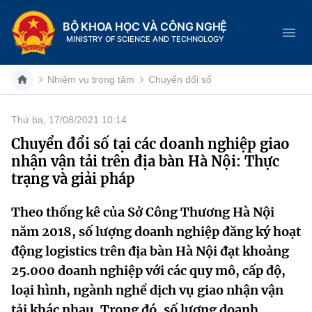
BỘ KHOA HỌC VÀ CÔNG NGHỆ
MINISTRY OF SCIENCE AND TECHNOLOGY
Nhiệm vụ trọng tâm
Chuyển đổi số
Thứ ba, 17/08/2021 10:14
Danh mục
Chuyển đổi số tại các doanh nghiệp giao
nhận vận tải trên địa bàn Hà Nội: Thực
Trang chủ
trạng và giải pháp
Giới thiệu
Theo thống kê của Sở Công Thương Hà Nội
năm 2018, số lượng doanh nghiệp đăng ký hoạt
Chức năng nhiệm vụ
Tin tức sự kiện
động logistics trên địa bàn Hà Nội đạt khoảng
Dịch vụ công
Cơ cấu tổ chức
Khoa học và Công nghệ
25.000 doanh nghiệp với các quy mô, cấp độ,
loại hình, ngành nghề dịch vụ giao nhận vận
Hệ thống văn bản
Lịch sử phát triển
Đổi mới sáng tạo
tải khác nhau. Trong đó, số lượng doanh