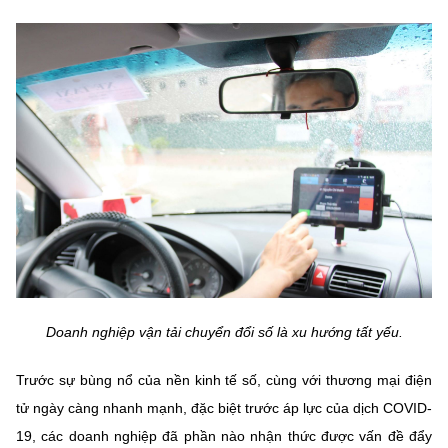
Chọn ngôn ngữ
Vietnamese
English
BỘ KHOA HỌC VÀ CÔNG NGHỆ
MINISTRY OF SCIENCE AND TECHNOLOGY
Điều khoản sử dụng
Theo dõi MST:
Góp ý
Cơ quan chủ quản: Bộ Khoa học và Công nghệ (MST)
Chịu trách nhiệm nội dung: Nguyễn Thị Hải Hằng
Giám đốc Trung tâm Truyền thông Khoa học và Công nghệ.
Doanh nghiệp vận tải chuyển đổi số là xu hướng tất yếu.
Liên hệ
Địa chỉ: Ban Biên tập Cổng TTĐT - 18 Nguyễn Du, TP. Hà Nội
Trước sự bùng nổ của nền kinh tế số, cùng với thương mại điện
Điện thoại: 024 3936 9506
tử ngày càng nhanh mạnh, đặc biệt trước áp lực của dịch COVID-
Email:
stc@mst.gov.vn
©2026 Bản quyền thuộc Bộ Khoa Học và Công Nghệ
19, các doanh nghiệp đã phần nào nhận thức được vấn đề đẩy