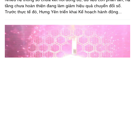
tầng chưa hoàn thiện đang làm giảm hiệu quả chuyển đổi số.
Trước thực tế đó, Hưng Yên triển khai Kế hoạch hành động...
Phú Thọ phát động Chiến dịch 90 ngày xây dựng, hoàn
thiện Kho dữ liệu tỉnh Phú Thọ
Chiến dịch 90 ngày xây dựng, hoàn thiện Kho dữ liệu tỉnh Phú
Thọ nhằm chuẩn hóa, làm sạch, làm giàu, kết nối và đồng bộ dữ