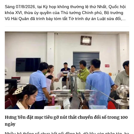
Sáng 07/8/2026, tại Kỳ họp không thường lệ thứ Nhất, Quốc hội
khóa XVI, thừa ủy quyền của Thủ tướng Chính phủ, Bộ trưởng
Vũ Hải Quân đã trình bày tóm tắt Tờ trình dự án Luật sửa đổi,...
Hưng Yên đặt mục tiêu gỡ nút thắt chuyển đổi số trong 100
ngày
Nhiều hệ thống số chưa kết nối đồng bộ, dữ liệu còn phân tán, hạ