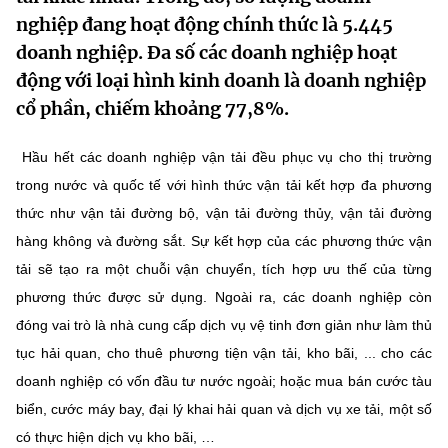
MST IOFFICE
nghiệp đang hoạt động chính thức là 5.445
Văn bản QPPL
Sở Khoa học và Công nghệ
Chuyển đổi số
doanh nghiệp. Đa số các doanh nghiệp hoạt
THỐNG KÊ
Văn bản chỉ đạo điều hành
động với loại hình kinh doanh là doanh nghiệp
Bưu chính, Viễn thông
cổ phần, chiếm khoảng 77,8%.
Multimedia
Khoa học và Công nghệ
Lấy ý kiến người dân về dự thảo VBQPPL
Sở hữu trí tuệ
THƯ ĐIỆN TỬ
Hầu hết các doanh nghiệp vận tải đều phục vụ cho thị trường
Đổi mới sáng tạo
Tiêu chuẩn, đo lường, chất lượng
trong nước và quốc tế với hình thức vận tải kết hợp đa phương
Khác
thức như vận tải đường bộ, vận tải đường thủy, vận tải đường
Chuyển đổi số
Năng lượng nguyên tử
Videos
hàng không và đường sắt. Sự kết hợp của các phương thức vận
Bưu chính, Viễn thông
tải sẽ tạo ra một chuỗi vận chuyển, tích hợp ưu thế của từng
Tin tổng hợp
Infographic
phương thức được sử dụng. Ngoài ra, các doanh nghiệp còn
Sở hữu trí tuệ
Tin địa phương
đóng vai trò là nhà cung cấp dịch vụ vệ tinh đơn giản như làm thủ
Ảnh
tục hải quan, cho thuê phương tiện vận tải, kho bãi, ... cho các
Tiêu chuẩn, đo lường, chất lượng
Voice
doanh nghiệp có vốn đầu tư nước ngoài; hoặc mua bán cước tàu
biển, cước máy bay, đại lý khai hải quan và dịch vụ xe tải, một số
Năng lượng nguyên tử
Nhiệm vụ trọng tâm
có thực hiện dịch vụ kho bãi, …