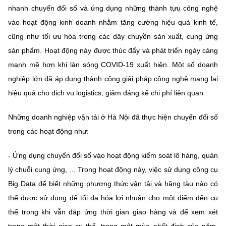
(Ghi rõ nguồn "https://mst.gov.vn" khi phát hành lại thông tin từ
nhanh chuyển đổi số và ứng dụng những thành tựu công nghệ
website này)
vào hoạt động kinh doanh nhằm tăng cường hiệu quả kinh tế,
cũng như tối ưu hóa trong các dây chuyền sản xuất, cung ứng
sản phẩm. Hoạt động này được thúc đẩy và phát triển ngày càng
mạnh mẽ hơn khi làn sóng COVID-19 xuất hiện. Một số doanh
nghiệp lớn đã áp dụng thành công giải pháp công nghệ mang lại
hiệu quả cho dịch vụ logistics, giảm đáng kể chi phí liên quan.
Những doanh nghiệp vận tải ở Hà Nội đã thực hiện chuyển đổi số
trong các hoạt động như:
- Ứng dụng chuyển đổi số vào hoạt động kiểm soát lô hàng, quản
lý chuỗi cung ứng, ... Trong hoạt động này, việc sử dụng công cụ
Big Data để biết những phương thức vận tải và hãng tàu nào có
thể được sử dụng để tối đa hóa lợi nhuận cho một điểm đến cụ
thể trong khi vẫn đáp ứng thời gian giao hàng và để xem xét
trong một thời gian cụ thể, trong một mùa nhất định của năm,