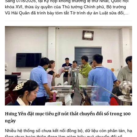
Sáng 07/8/2026, tại Kỳ họp không thường lệ thứ Nhất, Quốc hội
khóa XVI, thừa ủy quyền của Thủ tướng Chính phủ, Bộ trưởng
Vũ Hải Quân đã trình bày tóm tắt Tờ trình dự án Luật sửa đổi,...
Hưng Yên đặt mục tiêu gỡ nút thắt chuyển đổi số trong 100
ngày
Nhiều hệ thống số chưa kết nối đồng bộ, dữ liệu còn phân tán, hạ
tầng chưa hoàn thiện đang làm giảm hiệu quả chuyển đổi số.