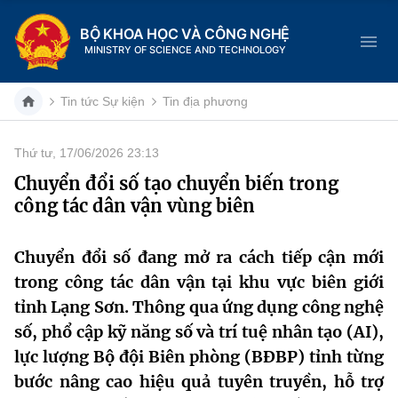
BỘ KHOA HỌC VÀ CÔNG NGHỆ
MINISTRY OF SCIENCE AND TECHNOLOGY
Tin tức Sự kiện
Tin địa phương
Thứ tư, 17/06/2026 23:13
Danh mục
Chuyển đổi số tạo chuyển biến trong
công tác dân vận vùng biên
Trang chủ
Giới thiệu
Chuyển đổi số đang mở ra cách tiếp cận mới
trong công tác dân vận tại khu vực biên giới
Chức năng nhiệm vụ
Tin tức sự kiện
tỉnh Lạng Sơn. Thông qua ứng dụng công nghệ
số, phổ cập kỹ năng số và trí tuệ nhân tạo (AI),
Dịch vụ công
Cơ cấu tổ chức
Khoa học và Công nghệ
lực lượng Bộ đội Biên phòng (BĐBP) tỉnh từng
Hệ thống văn bản
bước nâng cao hiệu quả tuyên truyền, hỗ trợ
Lịch sử phát triển
Đổi mới sáng tạo