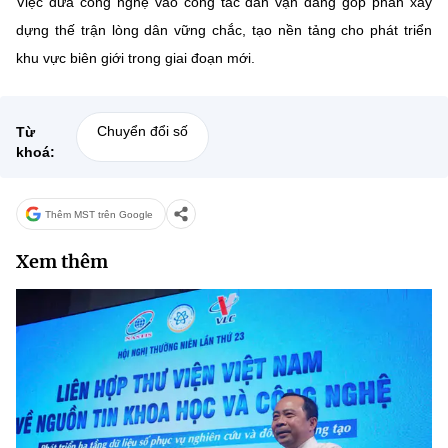
Việc đưa công nghệ vào công tác dân vận đang góp phần xây
(Ghi rõ nguồn "https://mst.gov.vn" khi phát hành lại thông tin từ
website này)
dựng thế trận lòng dân vững chắc, tạo nền tảng cho phát triển
khu vực biên giới trong giai đoạn mới.
Chuyển đổi số
Từ
khoá:
Thêm MST trên Google
Xem thêm