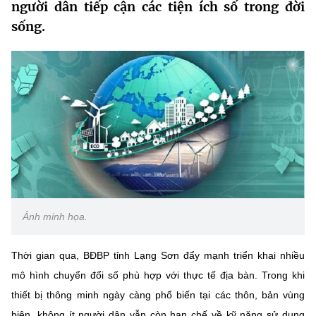
người dân tiếp cận các tiện ích số trong đời
MST IOFFICE
Văn bản QPPL
Sở Khoa học và Công nghệ
Chuyển đổi số
sống.
THỐNG KÊ
Văn bản chỉ đạo điều hành
Bưu chính, Viễn thông
Multimedia
Khoa học và Công nghệ
Lấy ý kiến người dân về dự thảo VBQPPL
Sở hữu trí tuệ
THƯ ĐIỆN TỬ
Đổi mới sáng tạo
Tiêu chuẩn, đo lường, chất lượng
Khác
Chuyển đổi số
Năng lượng nguyên tử
Videos
Bưu chính, Viễn thông
Tin tổng hợp
Infographic
Ảnh minh họa.
Sở hữu trí tuệ
Tin địa phương
Ảnh
Tiêu chuẩn, đo lường, chất lượng
Thời gian qua, BĐBP tỉnh Lạng Sơn đẩy mạnh triển khai nhiều
Voice
mô hình chuyển đổi số phù hợp với thực tế địa bàn. Trong khi
Năng lượng nguyên tử
Nhiệm vụ trọng tâm
thiết bị thông minh ngày càng phổ biến tại các thôn, bản vùng
biên, không ít người dân vẫn còn hạn chế về kỹ năng sử dụng