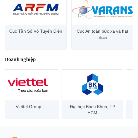
Cục Tần Số Vô Tuyến Điện
Cục An toàn bức xạ và hạt
nhân
Doanh nghiệp
Đại học Bách Khoa, TP
Bưu điện Việt Nam –
Công
HCM
Vietnam Post