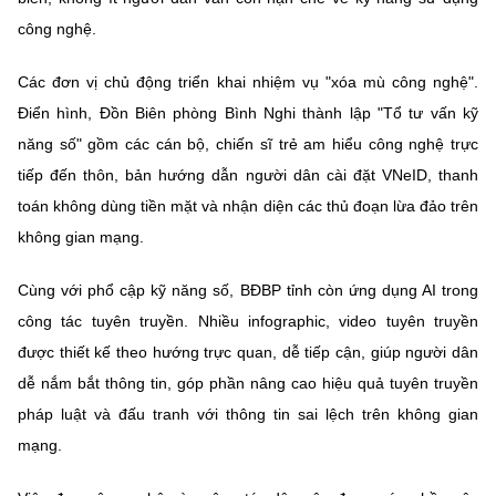
Chọn ngôn ngữ
công nghệ.
Vietnamese
English
Các đơn vị chủ động triển khai nhiệm vụ "xóa mù công nghệ".
Điển hình, Đồn Biên phòng Bình Nghi thành lập "Tổ tư vấn kỹ
năng số" gồm các cán bộ, chiến sĩ trẻ am hiểu công nghệ trực
BỘ KHOA HỌC VÀ CÔNG NGHỆ
tiếp đến thôn, bản hướng dẫn người dân cài đặt VNeID, thanh
MINISTRY OF SCIENCE AND TECHNOLOGY
toán không dùng tiền mặt và nhận diện các thủ đoạn lừa đảo trên
Điều khoản sử dụng
Theo dõi MST:
Góp ý
không gian mạng.
Cùng với phổ cập kỹ năng số, BĐBP tỉnh còn ứng dụng AI trong
Cơ quan chủ quản: Bộ Khoa học và Công nghệ (MST)
công tác tuyên truyền. Nhiều infographic, video tuyên truyền
Chịu trách nhiệm nội dung: Nguyễn Thị Hải Hằng
được thiết kế theo hướng trực quan, dễ tiếp cận, giúp người dân
Giám đốc Trung tâm Truyền thông Khoa học và Công nghệ.
Liên hệ
dễ nắm bắt thông tin, góp phần nâng cao hiệu quả tuyên truyền
Địa chỉ: Ban Biên tập Cổng TTĐT - 18 Nguyễn Du, TP. Hà Nội
pháp luật và đấu tranh với thông tin sai lệch trên không gian
Điện thoại: 024 3936 9506
mạng.
Email:
stc@mst.gov.vn
©2026 Bản quyền thuộc Bộ Khoa Học và Công Nghệ