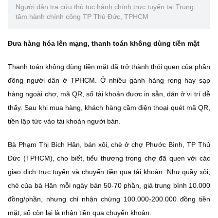
Chọn ngôn ngữ
Người dân tra cứu thủ tục hành chính trực tuyến tại Trung
tâm hành chính công TP Thủ Đức, TPHCM
Vietnamese
English
Đưa hàng hóa lên mạng, thanh toán không dùng tiền mặt
Thanh toán không dùng tiền mặt đã trở thành thói quen của phần
BỘ KHOA HỌC VÀ CÔNG NGHỆ
đông người dân ở TPHCM. Ở nhiều gánh hàng rong hay sạp
MINISTRY OF SCIENCE AND TECHNOLOGY
hàng ngoài chợ, mã QR, số tài khoản được in sẵn, dán ở vị trí dễ
Điều khoản sử dụng
Theo dõi MST:
Góp ý
thấy. Sau khi mua hàng, khách hàng cầm điện thoại quét mã QR,
tiền lập tức vào tài khoản người bán.
Cơ quan chủ quản: Bộ Khoa học và Công nghệ (MST)
Bà Phạm Thị Bích Hân, bán xôi, chè ở chợ Phước Bình, TP Thủ
Chịu trách nhiệm nội dung: Nguyễn Thị Hải Hằng
Giám đốc Trung tâm Truyền thông Khoa học và Công nghệ.
Đức (TPHCM), cho biết, tiểu thương trong chợ đã quen với các
Liên hệ
giao dịch trực tuyến và chuyển tiền qua tài khoản. Như quầy xôi,
Địa chỉ: Ban Biên tập Cổng TTĐT - 18 Nguyễn Du, TP. Hà Nội
chè của bà Hân mỗi ngày bán 50-70 phần, giá trung bình 10.000
Điện thoại: 024 3936 9506
Email:
stc@mst.gov.vn
đồng/phần, nhưng chỉ nhận chừng 100.000-200.000 đồng tiền
©2026 Bản quyền thuộc Bộ Khoa Học và Công Nghệ
mặt, số còn lại là nhận tiền qua chuyển khoản.