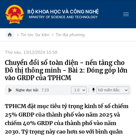
BỘ KHOA HỌC VÀ CÔNG NGHỆ
MINISTRY OF SCIENCE AND TECHNOLOGY
Tin tức Sự kiện
Tin địa phương
Thứ sáu, 13/12/2024 15:58
Danh mục
Chuyển đổi số toàn diện - nền tảng cho
Đô thị thông minh - Bài 2: Đóng góp lớn
Trang chủ
vào GRDP của TPHCM
Giới thiệu
Nghe đọc bài
7:23
Chức năng nhiệm vụ
Tin tức sự kiện
TPHCM đặt mục tiêu tỷ trọng kinh tế số chiếm
25% GRDP của thành phố vào năm 2025 và
Dịch vụ công
Cơ cấu tổ chức
Khoa học và Công nghệ
chiếm 40% GRDP của thành phố vào năm
Hệ thống văn bản
Lịch sử phát triển
Đổi mới sáng tạo
2030. Tỷ trọng này cao hơn so với bình quân