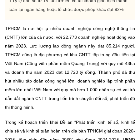
 Tỷ lệ dân số từ 15 tuổi trở lên có tài khoản giao dịch thanh
toán tại ngân hàng hoặc tổ chức được phép khác đạt 92%
TPHCM là nơi hội tụ nhiều doanh nghiệp công nghệ thông tin
(CNTT) lớn của cả nước, với 22.773 doanh nghiệp hoạt động vào
năm 2023. Lực lượng lao động ngành này đạt 85.214 người.
TPHCM cũng là địa phương có khu CNTT tập trung đầu tiên tại
Việt Nam (Công viên phần mềm Quang Trung) với quy mô 43ha
và doanh thu năm 2023 đạt 12.720 tỷ đồng. Thành phố đã thu
hút nhiều tập đoàn công nghệ lớn, doanh nghiệp lập trình phần
mềm lớn nhất Việt Nam với quy mô hơn 1.000 nhân sự có vai trò
dẫn dắt ngành CNTT trong tiến trình chuyển đổi số, phát triển đô
thị thông minh.
Trong kế hoạch triển khai Đề án “Phát triển kinh tế số, kinh tế
chia sẻ và kinh tế tuần hoàn trên địa bàn TPHCM giai đoạn 2020-
2025, tầm nhìn đến năm 2030” giai đoạn 2024-2025, UBND