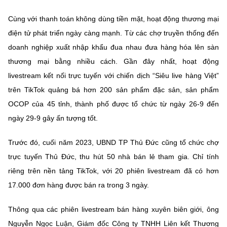
(Ghi rõ nguồn "https://mst.gov.vn" khi phát hành lại thông tin từ
website này)
Cùng với thanh toán không dùng tiền mặt, hoạt động thương mại
điện tử phát triển ngày càng mạnh. Từ các chợ truyền thống đến
doanh nghiệp xuất nhập khẩu đua nhau đưa hàng hóa lên sàn
thương mại bằng nhiều cách. Gần đây nhất, hoạt động
livestream kết nối trực tuyến với chiến dịch “Siêu live hàng Việt”
trên TikTok quảng bá hơn 200 sản phẩm đặc sản, sản phẩm
OCOP của 45 tỉnh, thành phố được tổ chức từ ngày 26-9 đến
ngày 29-9 gây ấn tượng tốt.
Trước đó, cuối năm 2023, UBND TP Thủ Đức cũng tổ chức chợ
trực tuyến Thủ Đức, thu hút 50 nhà bán lẻ tham gia. Chỉ tính
riêng trên nền tảng TikTok, với 20 phiên livestream đã có hơn
17.000 đơn hàng được bán ra trong 3 ngày.
Thông qua các phiên livestream bán hàng xuyên biên giới, ông
Nguyễn Ngọc Luận, Giám đốc Công ty TNHH Liên kết Thương