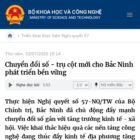
BỘ KHOA HỌC VÀ CÔNG NGHỆ
MINISTRY OF SCIENCE AND TECHNOLOGY
Triển khai thực hiện Nghị quyết 57
Thứ năm, 02/07/2026 18:14
Danh mục
Chuyển đổi số - trụ cột mới cho Bắc Ninh
phát triển bền vững
Trang chủ
Nghe đọc bài
5:03
Giới thiệu
Thực hiện Nghị quyết số 57-NQ/TW của Bộ
Chức năng nhiệm vụ
Tin tức sự kiện
Chính trị, Bắc Ninh đã chủ động đẩy mạnh
Dịch vụ công
chuyển đổi số gắn với tăng trưởng kinh tế - xã
Cơ cấu tổ chức
Khoa học và Công nghệ
hội. Việc khai thác hiệu quả các nền tảng công
Hệ thống văn bản
Lịch sử phát triển
Đổi mới sáng tạo
nghệ đang thúc đẩy kinh tế địa phương tăng