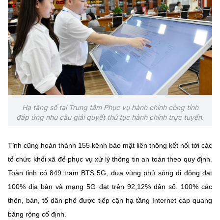
Chọn ngôn ngữ
Vietnamese
English
BỘ KHOA HỌC VÀ CÔNG NGHỆ
MINISTRY OF SCIENCE AND TECHNOLOGY
Điều khoản sử dụng
Theo dõi MST:
Góp ý
Hạ tầng số tại Trung tâm Phục vụ hành chính công tỉnh
đáp ứng nhu cầu giải quyết thủ tục hành chính trực tuyến.
Cơ quan chủ quản: Bộ Khoa học và Công nghệ (MST)
Tỉnh cũng hoàn thành 155 kênh bảo mật liên thông kết nối tới các
Chịu trách nhiệm nội dung: Nguyễn Thị Hải Hằng
Giám đốc Trung tâm Truyền thông Khoa học và Công nghệ.
tổ chức khối xã để phục vụ xử lý thông tin an toàn theo quy định.
Liên hệ
Toàn tỉnh có 849 trạm BTS 5G, đưa vùng phủ sóng di động đạt
Địa chỉ: Ban Biên tập Cổng TTĐT - 18 Nguyễn Du, TP. Hà Nội
100% địa bàn và mạng 5G đạt trên 92,12% dân số. 100% các
Điện thoại: 024 3936 9506
thôn, bản, tổ dân phố được tiếp cận hạ tầng Internet cáp quang
Email:
stc@mst.gov.vn
©2026 Bản quyền thuộc Bộ Khoa Học và Công Nghệ
băng rộng cố định.