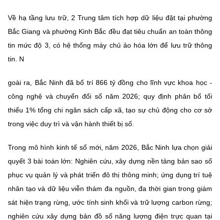
(Ghi rõ nguồn "https://mst.gov.vn" khi phát hành lại thông tin từ
website này)
Về hạ tầng lưu trữ, 2 Trung tâm tích hợp dữ liệu đặt tại phường
Bắc Giang và phường Kinh Bắc đều đạt tiêu chuẩn an toàn thông
tin mức độ 3, có hệ thống máy chủ ảo hóa lớn để lưu trữ thông
tin. N
goài ra, Bắc Ninh đã bố trí 866 tỷ đồng cho lĩnh vực khoa học -
công nghệ và chuyển đổi số năm 2026; quy định phân bổ tối
thiểu 1% tổng chi ngân sách cấp xã, tạo sự chủ động cho cơ sở
trong việc duy trì và vận hành thiết bị số.
Trong mô hình kinh tế số mới, năm 2026, Bắc Ninh lựa chọn giải
quyết 3 bài toán lớn: Nghiên cứu, xây dựng nền tảng bản sao số
phục vụ quản lý và phát triển đô thị thông minh; ứng dụng trí tuệ
nhân tạo và dữ liệu viễn thám đa nguồn, đa thời gian trong giám
sát hiện trạng rừng, ước tính sinh khối và trữ lượng carbon rừng;
nghiên cứu xây dựng bản đồ số năng lượng điện trực quan tại