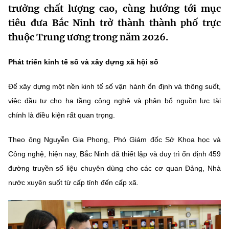
trưởng chất lượng cao, cùng hướng tới mục
MST IOFFICE
Văn bản QPPL
Sở Khoa học và Công nghệ
Chuyển đổi số
tiêu đưa Bắc Ninh trở thành thành phố trực
THỐNG KÊ
thuộc Trung ương trong năm 2026.
Văn bản chỉ đạo điều hành
Bưu chính, Viễn thông
Multimedia
Khoa học và Công nghệ
Phát triển kinh tế số và xây dựng xã hội số
Lấy ý kiến người dân về dự thảo VBQPPL
Sở hữu trí tuệ
THƯ ĐIỆN TỬ
Đổi mới sáng tạo
Để xây dựng một nền kinh tế số vận hành ổn định và thông suốt,
Tiêu chuẩn, đo lường, chất lượng
việc đầu tư cho hạ tầng công nghệ và phân bổ nguồn lực tài
Khác
Chuyển đổi số
chính là điều kiện rất quan trọng.
Năng lượng nguyên tử
Videos
Bưu chính, Viễn thông
Theo ông Nguyễn Gia Phong, Phó Giám đốc Sở Khoa học và
Tin tổng hợp
Infographic
Công nghệ, hiện nay, Bắc Ninh đã thiết lập và duy trì ổn định 459
Sở hữu trí tuệ
Tin địa phương
Ảnh
đường truyền số liệu chuyên dùng cho các cơ quan Đảng, Nhà
nước xuyên suốt từ cấp tỉnh đến cấp xã.
Tiêu chuẩn, đo lường, chất lượng
Voice
Năng lượng nguyên tử
Nhiệm vụ trọng tâm