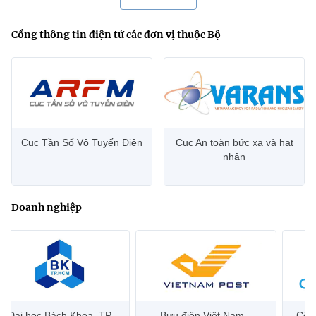
Cổng thông tin điện tử các đơn vị thuộc Bộ
Cục Tần Số Vô Tuyến Điện
Cục An toàn bức xạ và hạt
nhân
Doanh nghiệp
Đại học Bách Khoa, TP
Bưu điện Việt Nam –
Công