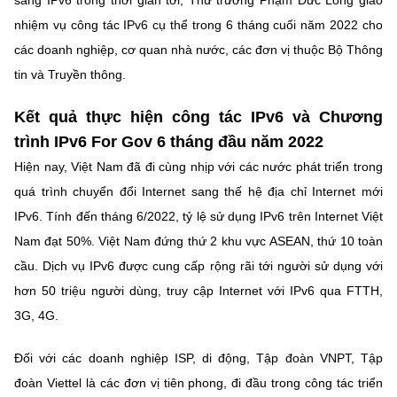
sang IPv6 trong thời gian tới, Thứ trưởng Phạm Đức Long giao
Chọn ngôn ngữ
nhiệm vụ công tác IPv6 cụ thể trong 6 tháng cuối năm 2022 cho
Vietnamese
English
các doanh nghiệp, cơ quan nhà nước, các đơn vị thuộc Bộ Thông
tin và Truyền thông.
Kết quả thực hiện công tác IPv6 và Chương
BỘ KHOA HỌC VÀ CÔNG NGHỆ
trình IPv6 For Gov 6 tháng đầu năm 2022
MINISTRY OF SCIENCE AND TECHNOLOGY
Hiện nay, Việt Nam đã đi cùng nhịp với các nước phát triển trong
Điều khoản sử dụng
Theo dõi MST:
Góp ý
quá trình chuyển đổi Internet sang thế hệ địa chỉ Internet mới
IPv6. Tính đến tháng 6/2022, tỷ lệ sử dụng IPv6 trên Internet Việt
Cơ quan chủ quản: Bộ Khoa học và Công nghệ (MST)
Nam đạt 50%. Việt Nam đứng thứ 2 khu vực ASEAN, thứ 10 toàn
Chịu trách nhiệm nội dung: Nguyễn Thị Hải Hằng
cầu. Dịch vụ IPv6 được cung cấp rộng rãi tới người sử dụng với
Giám đốc Trung tâm Truyền thông Khoa học và Công nghệ.
hơn 50 triệu người dùng, truy cập Internet với IPv6 qua FTTH,
Liên hệ
3G, 4G.
Địa chỉ: Ban Biên tập Cổng TTĐT - 18 Nguyễn Du, TP. Hà Nội
Điện thoại: 024 3936 9506
Đối với các doanh nghiệp ISP, di động, Tập đoàn VNPT, Tập
Email:
stc@mst.gov.vn
©2026 Bản quyền thuộc Bộ Khoa Học và Công Nghệ
đoàn Viettel là các đơn vị tiên phong, đi đầu trong công tác triển