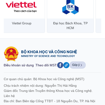
Đại học Bách Khoa, TP
Bưu điện Việt Nam –
Công
HCM
Vietnam Post
BỘ KHOA HỌC VÀ CÔNG NGHỆ
MINISTRY OF SCIENCE AND TECHNOLOGY
Điều khoản sử dụng
Theo dõi MST:
Góp ý
Cơ quan chủ quản: Bộ Khoa học và Công nghệ (MST)
Chịu trách nhiệm nội dung: Nguyễn Thị Hải Hằng
Giám đốc Trung tâm Truyền thông Khoa học và Công nghệ.
Liên hệ
Địa chỉ: Ban Biên tập Cổng TTĐT - 18 Nguyễn Du, TP. Hà Nội