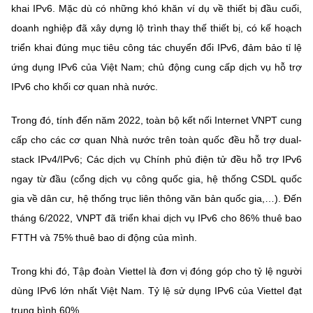
(Ghi rõ nguồn "https://mst.gov.vn" khi phát hành lại thông tin từ
khai IPv6. Mặc dù có những khó khăn ví dụ về thiết bị đầu cuối,
website này)
doanh nghiệp đã xây dựng lộ trình thay thế thiết bị, có kế hoạch
triển khai đúng mục tiêu công tác chuyển đổi IPv6, đảm bảo tỉ lệ
ứng dụng IPv6 của Việt Nam; chủ động cung cấp dịch vụ hỗ trợ
IPv6 cho khối cơ quan nhà nước.
Trong đó, tính đến năm 2022, toàn bộ kết nối Internet VNPT cung
cấp cho các cơ quan Nhà nước trên toàn quốc đều hỗ trợ dual-
stack IPv4/IPv6; Các dịch vụ Chính phủ điện tử đều hỗ trợ IPv6
ngay từ đầu (cổng dịch vụ công quốc gia, hệ thống CSDL quốc
gia về dân cư, hệ thống trục liên thông văn bản quốc gia,…). Đến
tháng 6/2022, VNPT đã triển khai dịch vụ IPv6 cho 86% thuê bao
FTTH và 75% thuê bao di động của mình.
Trong khi đó, Tập đoàn Viettel là đơn vị đóng góp cho tỷ lệ người
dùng IPv6 lớn nhất Việt Nam. Tỷ lệ sử dụng IPv6 của Viettel đạt
trung bình 60%.