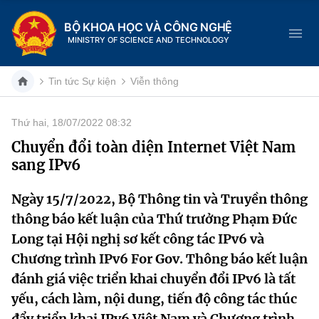
BỘ KHOA HỌC VÀ CÔNG NGHỆ
MINISTRY OF SCIENCE AND TECHNOLOGY
Tin tức Sự kiện
Viễn thông
Thứ hai, 18/07/2022 08:32
Danh mục
Chuyển đổi toàn diện Internet Việt Nam
sang IPv6
Trang chủ
Ngày 15/7/2022, Bộ Thông tin và Truyền thông
Giới thiệu
thông báo kết luận của Thứ trưởng Phạm Đức
Chức năng nhiệm vụ
Tin tức sự kiện
Long tại Hội nghị sơ kết công tác IPv6 và
Chương trình IPv6 For Gov. Thông báo kết luận
Dịch vụ công
Cơ cấu tổ chức
Khoa học và Công nghệ
đánh giá việc triển khai chuyển đổi IPv6 là tất
yếu, cách làm, nội dung, tiến độ công tác thúc
Hệ thống văn bản
Lịch sử phát triển
Đổi mới sáng tạo
đẩy triển khai IPv6 Việt Nam và Chương trình