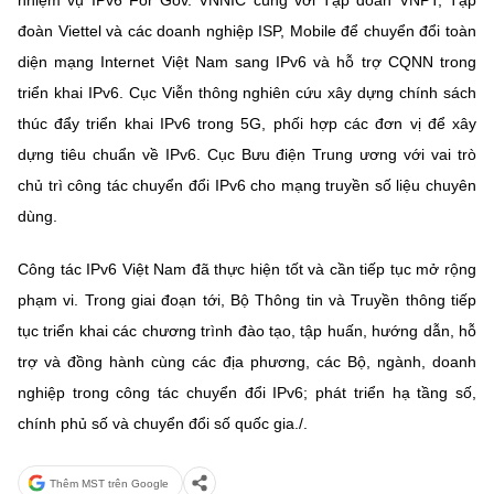
nhiệm vụ IPv6 For Gov. VNNIC cùng với Tập đoàn VNPT, Tập
đoàn Viettel và các doanh nghiệp ISP, Mobile để chuyển đổi toàn
diện mạng Internet Việt Nam sang IPv6 và hỗ trợ CQNN trong
triển khai IPv6. Cục Viễn thông nghiên cứu xây dựng chính sách
thúc đẩy triển khai IPv6 trong 5G, phối hợp các đơn vị để xây
dựng tiêu chuẩn về IPv6. Cục Bưu điện Trung ương với vai trò
chủ trì công tác chuyển đổi IPv6 cho mạng truyền số liệu chuyên
dùng.
Công tác IPv6 Việt Nam đã thực hiện tốt và cần tiếp tục mở rộng
phạm vi. Trong giai đoạn tới, Bộ Thông tin và Truyền thông tiếp
tục triển khai các chương trình đào tạo, tập huấn, hướng dẫn, hỗ
trợ và đồng hành cùng các địa phương, các Bộ, ngành, doanh
nghiệp trong công tác chuyển đổi IPv6; phát triển hạ tầng số,
chính phủ số và chuyển đổi số quốc gia./.
Thêm MST trên Google