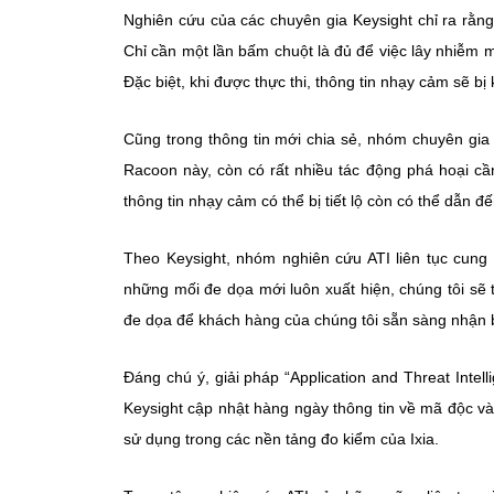
Nghiên cứu của các chuyên gia Keysight chỉ ra rằng, 
Chỉ cần một lần bấm chuột là đủ để việc lây nhiễm mã
Đặc biệt, khi được thực thi, thông tin nhạy cảm sẽ b
Cũng trong thông tin mới chia sẻ, nhóm chuyên gia 
Racoon này, còn có rất nhiều tác động phá hoại cầ
thông tin nhạy cảm có thể bị tiết lộ còn có thể dẫn 
Theo Keysight, nhóm nghiên cứu ATI liên tục cung
những mối đe dọa mới luôn xuất hiện, chúng tôi sẽ t
đe dọa để khách hàng của chúng tôi sẵn sàng nhận b
Đáng chú ý, giải pháp “Application and Threat Intel
Keysight cập nhật hàng ngày thông tin về mã độc và
sử dụng trong các nền tảng đo kiểm của Ixia.