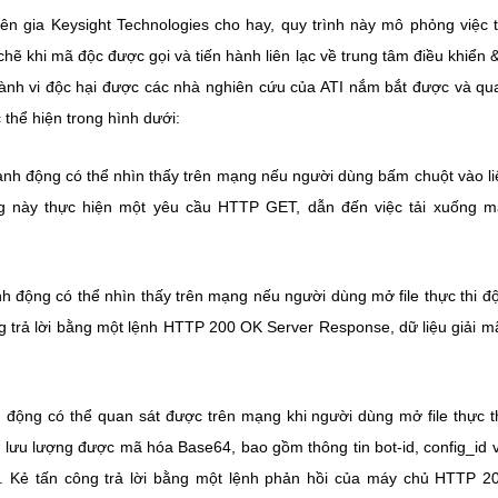
n gia Keysight Technologies cho hay, quy trình này mô phỏng việc 
chẽ khi mã độc được gọi và tiến hành liên lạc về trung tâm điều khiển 
hành vi độc hại được các nhà nghiên cứu của ATI nắm bắt được và qu
 thể hiện trong hình dưới:
nh động có thể nhìn thấy trên mạng nếu người dùng bấm chuột vào li
ông này thực hiện một yêu cầu HTTP GET, dẫn đến việc tải xuống 
 động có thể nhìn thấy trên mạng nếu người dùng mở file thực thi độ
trả lời bằng một lệnh HTTP 200 OK Server Response, dữ liệu giải m
động có thể quan sát được trên mạng khi người dùng mở file thực t
ưu lượng được mã hóa Base64, bao gồm thông tin bot-id, config_id 
ới. Kẻ tấn công trả lời bằng một lệnh phản hồi của máy chủ HTTP 