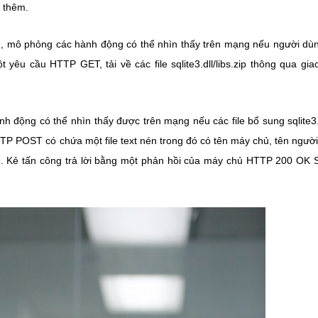
ề thêm.
1, mô phỏng các hành động có thể nhìn thấy trên mạng nếu người d
t yêu cầu HTTP GET, tải về các file sqlite3.dll/libs.zip thông qua gia
 động có thể nhìn thấy được trên mạng nếu các file bổ sung sqlite3.
TTP POST có chứa một file text nén trong đó có tên máy chủ, tên ngườ
u. Kẻ tấn công trả lời bằng một phản hồi của máy chủ HTTP 200 OK 