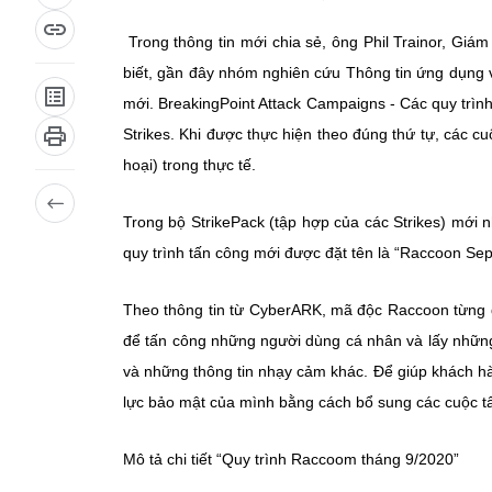
Trong thông tin mới chia sẻ, ông Phil Trainor, Giá
biết, gần đây nhóm nghiên cứu Thông tin ứng dụng v
mới. BreakingPoint Attack Campaigns - Các quy trìn
Strikes. Khi được thực hiện theo đúng thứ tự, các 
hoại) trong thực tế.
Trong bộ StrikePack (tập hợp của các Strikes) mới
quy trình tấn công mới được đặt tên là “Raccoon S
Theo thông tin từ CyberARK, mã độc Raccoon từng 
để tấn công những người dùng cá nhân và lấy những 
và những thông tin nhạy cảm khác. Để giúp khách h
lực bảo mật của mình bằng cách bổ sung các cuộc tấ
Mô tả chi tiết “Quy trình Raccoom tháng 9/2020”