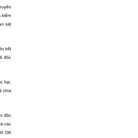
truyền
& kiểm
an sát
ên kết
mã độc
c hại.
ã chìa
hi độc
và các
200 OK