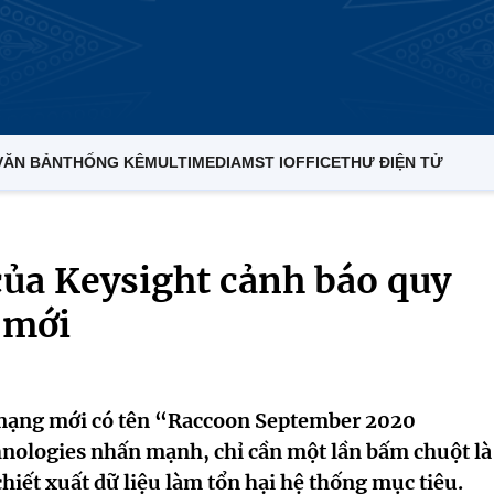
VĂN BẢN
THỐNG KÊ
MULTIMEDIA
MST IOFFICE
THƯ ĐIỆN TỬ
của Keysight cảnh báo quy
 mới
g mạng mới có tên “Raccoon September 2020
nologies nhấn mạnh, chỉ cần một lần bấm chuột là
hiết xuất dữ liệu làm tổn hại hệ thống mục tiêu.