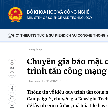
BỘ KHOA HỌC VÀ CÔNG NGHỆ
MINISTRY OF SCIENCE AND TECHNOLOGY
GIỚI THIỆU
TIN TỨC & SỰ KIỆN
DỊCH VỤ CÔNG
HỆ THỐNG 
Tổng hợp
Chuyên gia bảo mật 
Aa
trình tấn công mạng
Thứ sáu, 12/11/2021 19:00
Thông tin về kiểu quy trình tấn côn
Campaign”, chuyên gia Keysight Tech
để lây nhiễm mã độc, mã hóa file hay c