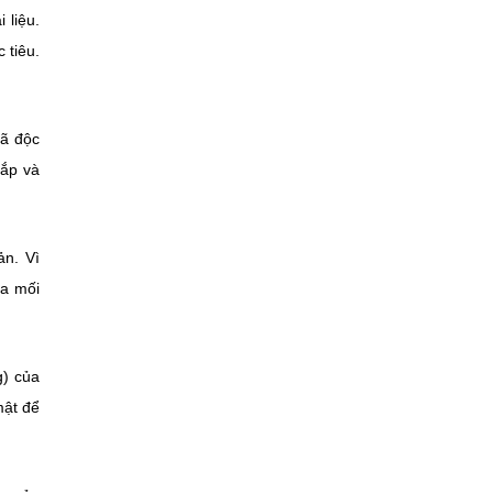
 liệu.
 tiêu.
mã độc
cắp và
ản. Vì
ủa mối
g) của
mật để