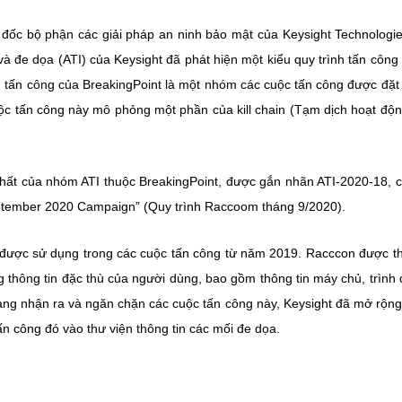
m đốc bộ phận các giải pháp an ninh bảo mật của Keysight Technologi
à đe dọa (ATI) của Keysight đã phát hiện một kiểu quy trình tấn côn
h tấn công của BreakingPoint là một nhóm các cuộc tấn công được đặt 
cuộc tấn công này mô phỏng một phần của kill chain (Tạm dịch hoạt độ
 nhất của nhóm ATI thuộc BreakingPoint, được gắn nhãn ATI-2020-18, 
eptember 2020 Campaign” (Quy trình Raccoom tháng 9/2020).
được sử dụng trong các cuộc tấn công từ năm 2019. Racccon được th
thông tin đặc thù của người dùng, bao gồm thông tin máy chủ, trình 
àng nhận ra và ngăn chặn các cuộc tấn công này, Keysight đã mở rộn
n công đó vào thư viện thông tin các mối đe dọa.