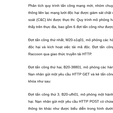
Phân tích quy trình tấn công mạng mới, nhóm chuyê
thông liên lạc mạng lưới độc hại được giám sát chặt 
soát (C&C) khi được thực thi. Quy trình mô phỏng 
thấy trên thực địa, bao gồm 6 đợt tấn công như được
Đợt tấn công thứ nhất, M20-s1q01, mô phỏng các hà
độc hại và kích hoạt việc tải mã độc. Đợt tấn c
Raccoon qua giao thức truyền tải HTTP.
Đợt tấn công thứ hai, B20-38801, mô phỏng các hành
Nạn nhân gửi một yêu cầu HTTP GET và kẻ tấn công 
khóa như sau:
Đợt tấn công thứ 3, B20-ufh01, mô phỏng một hành 
hại. Nạn nhân gửi một yêu cầu HTTP POST có chứa l
thông tin khác như được biểu diễn trong hình dư