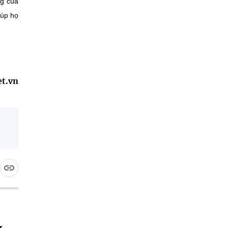
ng của
iúp họ
et.vn
g