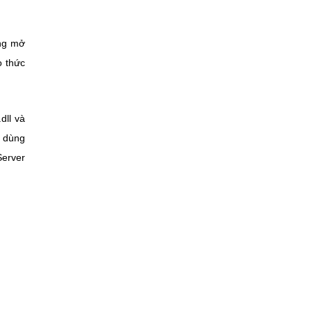
ùng mở
o thức
dll và
i dùng
Server