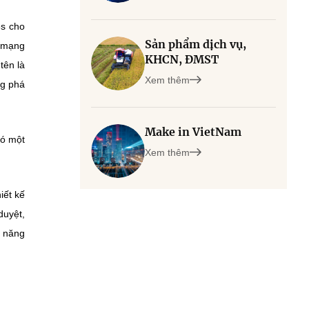
es cho
Sản phẩm dịch vụ,
g mạng
KHCN, ĐMST
tên là
Xem thêm
ng phá
Make in VietNam
có một
Xem thêm
iết kế
duyệt,
g năng