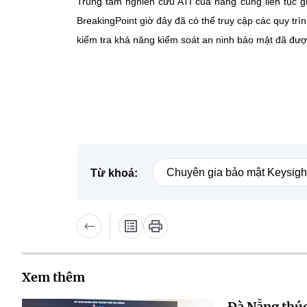
Trung tâm nghiên cứu ATI của hãng cũng liên tục g
BreakingPoint giờ đây đã có thể truy cập các quy trì
kiểm tra khả năng kiểm soát an ninh bảo mật đã được
Chuyên gia bảo mật Keysigh
Từ khoá:
Xem thêm
Đà Nẵng thúc