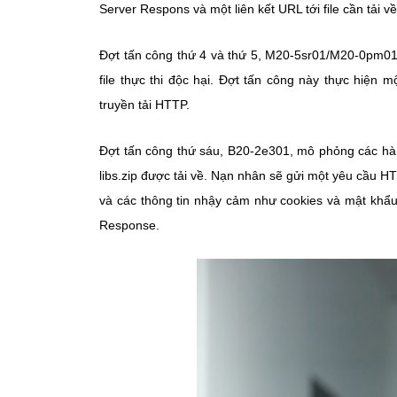
Server Respons và một liên kết URL tới file cần tải v
Đợt tấn công thứ 4 và thứ 5, M20-5sr01/M20-0pm0
file thực thi độc hại. Đợt tấn công này thực hiện mộ
truyền tải HTTP.
Đợt tấn công thứ sáu, B20-2e301, mô phỏng các hành
libs.zip được tải về. Nạn nhân sẽ gửi một yêu cầu H
và các thông tin nhậy cảm như cookies và mật khẩ
Response.