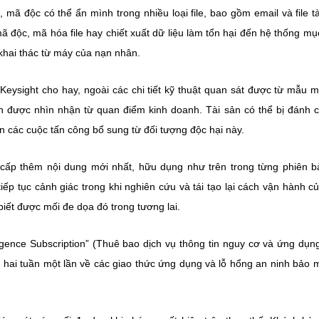
mã độc có thể ẩn mình trong nhiều loại file, bao gồm email và file tài
 độc, mã hóa file hay chiết xuất dữ liệu làm tổn hại đến hệ thống mục
ị khai thác từ máy của nạn nhân.
Keysight cho hay, ngoài các chi tiết kỹ thuật quan sát được từ mẫu 
n được nhìn nhận từ quan điểm kinh doanh. Tài sản có thể bị đánh 
đến các cuộc tấn công bổ sung từ đối tượng độc hại này.
 cấp thêm nội dung mới nhất, hữu dụng như trên trong từng phiên b
iếp tục cảnh giác trong khi nghiên cứu và tái tạo lại cách vận hành c
iết được mối đe dọa đó trong tương lai.
ligence Subscription” (Thuê bao dịch vụ thông tin nguy cơ và ứng dụn
 hai tuần một lần về các giao thức ứng dụng và lỗ hổng an ninh bảo 