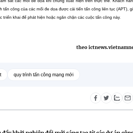
iám sát các mối đe dọa khi chúng xuất hiện trên thực thế. Khách hà
nh tấn công của các mối đe dọa được cải tiến tấn công liên tục (APT), g
 triển khai để phát hiện hoặc ngăn chặn các cuộc tấn công này.
theo ictnews.vietnamn
t
quy trình tấn công mạng mới
 đẩy khởi nghiệp đổi mới sáng tạo từ các dự án côn