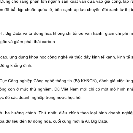
Dũng cho rằng phần lớn ngành sản xuất vẫn dựa vào gia công, lắp r
iện để bắt kịp chuẩn quốc tế, bên cạnh áp lực chuyển đổi xanh từ thị 
T, Big Data và tự động hóa không chỉ tối ưu vận hành, giảm chi phí 
 gốc và giảm phát thải carbon.
cao, ứng dụng khoa học công nghệ và thúc đẩy kinh tế xanh, kinh tế 
 Dũng khẳng định.
Cục Công nghiệp Công nghệ thông tin (Bộ KH&CN), đánh giá việc ứn
không còn ở mức thử nghiệm. Dù Việt Nam mới chỉ có một mô hình n
cực để các doanh nghiệp trong nước học hỏi.
u ba hướng chính. Thứ nhất, điều chỉnh theo loại hình doanh nghiệ
a dữ liệu đến tự động hóa, cuối cùng mới là AI, Big Data.