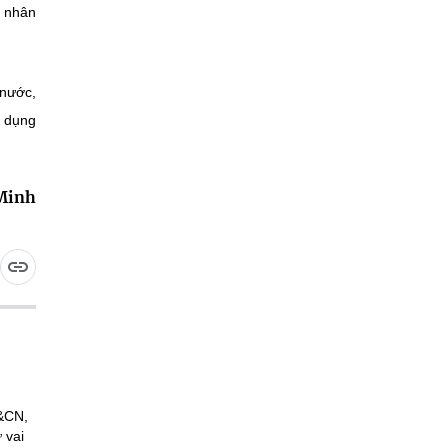
ể nhân
 nước,
p dụng
 Minh
H&CN,
 vai