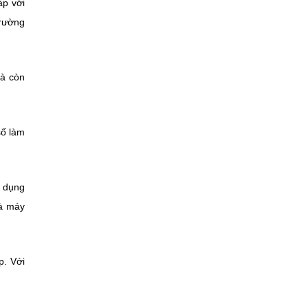
áp với
trường
mà còn
số làm
g dụng
hà máy
p. Với