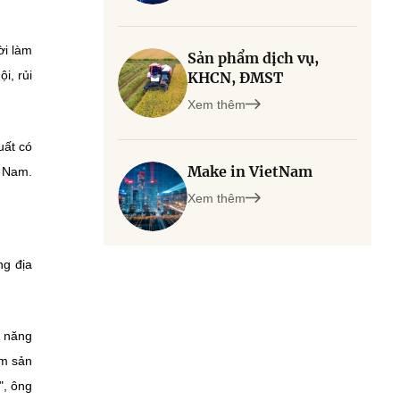
ời làm
Sản phẩm dịch vụ,
i, rủi
KHCN, ĐMST
Xem thêm
uất có
Make in VietNam
t Nam.
Xem thêm
ng địa
ả năng
âm sản
", ông