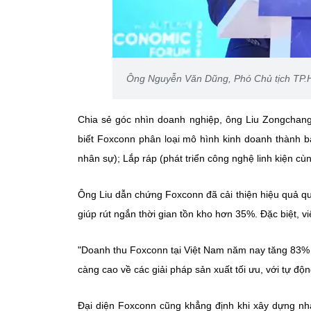
Ông Nguyễn Văn Dũng, Phó Chủ tịch TP
Chia sẻ góc nhìn doanh nghiệp, ông Liu Zongchang,
biết Foxconn phân loại mô hình kinh doanh thành b
nhân sự); Lắp ráp (phát triển công nghệ linh kiện c
Ông Liu dẫn chứng Foxconn đã cải thiện hiệu quả qu
giúp rút ngắn thời gian tồn kho hơn 35%. Đặc biệt, 
"Doanh thu Foxconn tại Việt Nam năm nay tăng 83% 
càng cao về các giải pháp sản xuất tối ưu, với tự độn
Đại diện Foxconn cũng khẳng định khi xây dựng n