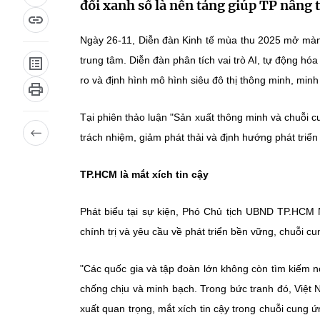
đổi xanh số là nền tảng giúp TP nâng 
Ngày 26-11, Diễn đàn Kinh tế mùa thu 2025 mở màn 
trung tâm. Diễn đàn phân tích vai trò AI, tự động hóa 
ro và định hình mô hình siêu đô thị thông minh, min
Tại phiên thảo luận "Sản xuất thông minh và chuỗi cu
trách nhiệm, giảm phát thải và định hướng phát triển 
TP.HCM là mắt xích tin cậy
Phát biểu tại sự kiện, Phó Chủ tịch UBND TP.HCM 
chính trị và yêu cầu về phát triển bền vững, chuỗi c
"Các quốc gia và tập đoàn lớn không còn tìm kiếm n
chống chịu và minh bạch. Trong bức tranh đó, Việt 
xuất quan trọng, mắt xích tin cậy trong chuỗi cung ứn