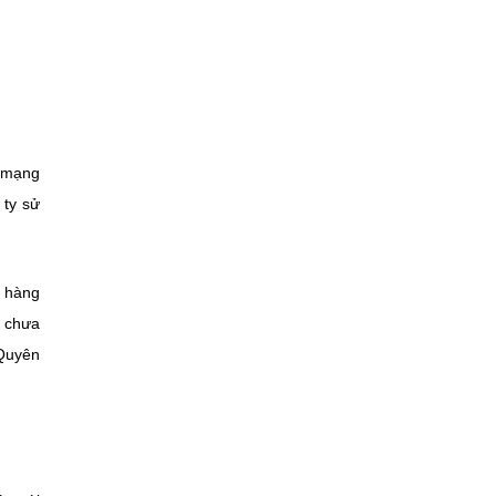
 mạng
 ty sử
 hàng
g chưa
 Quyên