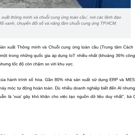
 xuất thông minh và chuỗi cung ứng toàn cầu', nơi các lãnh đạo
 đổi xanh, chuyển đổi số và nâng tầm chuỗi cung ứng TP.HCM.
Sản xuất Thông minh và Chuỗi cung ứng toàn cầu (Trung tâm Cách
à một trong những quốc gia áp dụng IoT nhiều nhất (khoảng 36% công
 nhưng tốc độ còn chậm so với khu vực.
của hành trình số hóa. Gần 80% nhà sản xuất sử dụng ERP và MES
máy móc tự động hoàn toàn. Dù nhiều doanh nghiệp biết đến AI nhưn
 vẫn là 'vua' gây khó khăn cho việc tạo nguồn dữ liệu duy nhất", bà