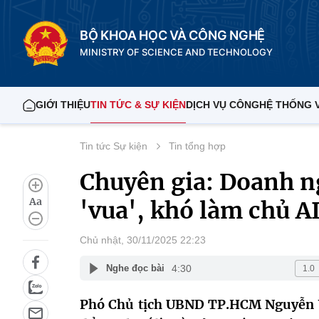
BỘ KHOA HỌC VÀ CÔNG NGHỆ
MINISTRY OF SCIENCE AND TECHNOLOGY
GIỚI THIỆU
TIN TỨC & SỰ KIỆN
DỊCH VỤ CÔNG
HỆ THỐNG 
Tin tức Sự kiện
Tin tổng hợp
Chuyên gia: Doanh ng
Aa
'vua', khó làm chủ A
Chủ nhật, 30/11/2025 22:23
4:30
Nghe đọc bài
Phó Chủ tịch UBND TP.HCM Nguyễn 