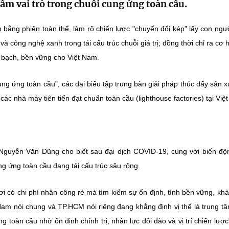
tầm vai trò trong chuỗi cung ứng toàn cầu.
bằng phiên toàn thể, làm rõ chiến lược "chuyển đổi kép" lấy con ngư
và công nghệ xanh trong tái cấu trúc chuỗi giá trị; đồng thời chỉ ra cơ hộ
h bạch, bền vững cho Việt Nam.
ng ứng toàn cầu", các đại biểu tập trung bàn giải pháp thúc đẩy sản x
các nhà máy tiên tiến đạt chuẩn toàn cầu (lighthouse factories) tại Việ
Nguyễn Văn Dũng cho biết sau đại dịch COVID-19, cùng với biến độ
ung ứng toàn cầu đang tái cấu trúc sâu rộng.
ơi có chi phí nhân công rẻ mà tìm kiếm sự ổn định, tính bền vững, kh
Nam nói chung và TP.HCM nói riêng đang khẳng định vị thế là trung t
g toàn cầu nhờ ổn định chính trị, nhân lực dồi dào và vị trí chiến lược