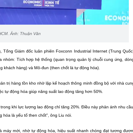
.HCM. Ảnh: Thuận Văn
 Tổng Giám đốc luân phiên Foxconn Industrial Internet (Trung Quốc
a nhóm: Tích hợp hệ thống (quan trọng quản lý chuỗi cung ứng, dòng
ùng khách hàng) và Mô-đun (then chốt là tự động hóa).
ản trị hàng tồn kho nhờ lập kế hoạch thông minh đồng bộ với nhà cun
việc tự động hóa giúp năng suất lao động tăng hơn 50%.
trong khi lực lượng lao động chỉ tăng 20%. Điều này phản ánh nhu cầ
g hóa là yếu tố then chốt", ông Liu nói.
hà máy mới, nhờ tự động hóa, hiệu suất nhanh chóng đạt tương đươ