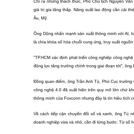
Chỉ ra những thách thức, Phó Chủ tịch Nguyễn Văn 
giá trị gia tăng thấp. Năng suất lao động cần cải th
Âu, Mỹ.
Ông Dũng nhấn mạnh sản xuất thông minh với AI, Io
là chìa khóa số hóa chuỗi cung ứng, truy xuất nguồn
"TP.HCM xác định phát triển công nghiệp công nghệ 
động lực tăng trưởng chính trong giai đoạn tới", ông
Đồng quan điểm, ông Trần Anh Tú, Phó Cục trưởng 
công nghệ 4.0 đã xuất hiện trên quy mô lớn chứ 
thông minh của Foxconn nhưng đây là tín hiệu tích 
Về cách tiếp cận chuyển đổi số và xanh, ông Tú nê
doanh nghiệp vừa và nhỏ, cần đi từng bước: Từ số hó