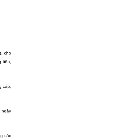
), cho
 tiền,
g cấp,
u ngày
ng các