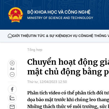
BỘ KHOA HỌC VÀ CÔNG NGHỆ
MINISTRY OF SCIENCE AND TECHNOLOGY
GIỚI THIỆU
TIN TỨC & SỰ KIỆN
DỊCH VỤ CÔNG
HỆ THỐNG 
Tổng hợp
Chuyển hoạt động gi
Aa
mật chủ động bằng p
Thứ tư, 12/04/2023 12:50
Phân tích video có thể phân tích đối t
dọa bảo mật trước khi chúng leo than
Những thách thức về môi trường, sức 