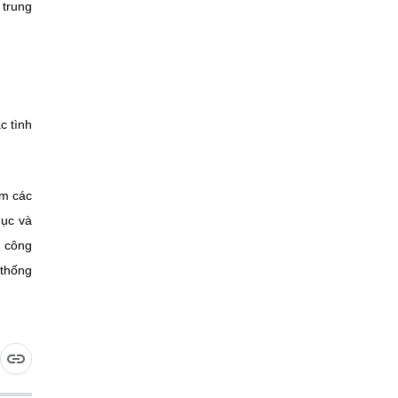
 trung
c tình
ồm các
dục và
h công
 thống