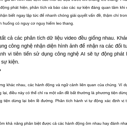
 động phát hiện, phân tích và báo cáo các sự kiện đáng quan tâm khi
nhận biết ngay lập tức để nhanh chóng giải quyết vấn đề, thậm chí tro
h huống có nguy cơ nguy hiểm leo thang.
 tất cả các phân tích dữ liệu video đều giống nhau. Khá
dụng công nghệ nhận diện hình ảnh để nhận ra các đối 
ành vi tiên tiến sử dụng công nghệ AI sẽ tự động phát 
 sự kiện.
o
ượng khác nhau, các hành động và ngữ cảnh liên quan của chúng. Ví d
lại, điều này có thể chỉ ra một vấn đề bất thường là phương tiện dừn
tiện dừng lại bên lề đường. Phân tích hành vi tự động xác định vị t
 gồm khả năng phân biệt được cả các hành động ôm nhau hay đánh nh