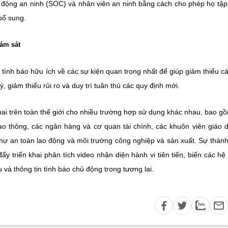
ạt động an ninh (SOC) và nhân viên an ninh bằng cách cho phép họ tập
bổ sung.
iám sát
 tình báo hữu ích về các sự kiện quan trọng nhất để giúp giảm thiểu cá
 giảm thiểu rủi ro và duy trì tuân thủ các quy định mới.
hai trên toàn thế giới cho nhiều trường hợp sử dụng khác nhau, bao g
ao thông, các ngân hàng và cơ quan tài chính, các khuôn viên giáo 
ư an toàn lao động và môi trường công nghiệp và sản xuất. Sự thàn
đẩy triển khai phân tích video nhận diện hành vi tiên tiến, biến các hệ
và thông tin tình báo chủ động trong tương lai.