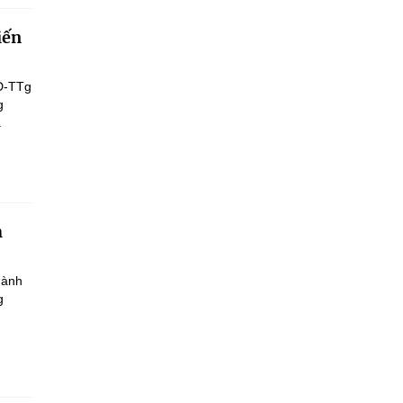
iến
Đ-TTg
g
.
h
hành
g