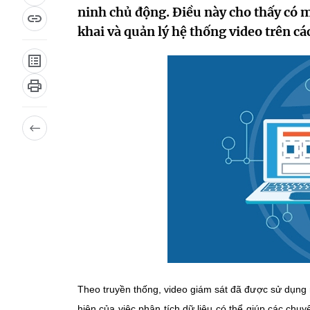
ninh chủ động. Điều này cho thấy có m
khai và quản lý hệ thống video trên c
Theo truyền thống, video giám sát đã được sử dụng n
hiện của việc phân tích dữ liệu có thể giúp các chuy