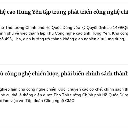
ệ cao Hưng Yên tập trung phát triển công nghệ ch
hó Thủ tướng Chính phủ Hồ Quốc Dũng vừa ký Quyết định số 1499/Q
ính phủ về việc thành lập Khu Công nghệ cao tỉnh Hưng Yên. Khu côn
ô 496,1 ha, định hướng trở thành không gian nghiên cứu, ứng dụng,..
 công nghệ chiến lược, phải biến chính sách thàn
hiệp làm chủ công nghệ chiến lược, chuyển các cơ chế, chính sách t
hệ cụ thể là thông điệp được Phó Thủ tướng Chính phủ Hồ Quốc Dũn
ổi làm việc với Tập đoàn Công nghệ CMC.