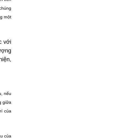
 chúng
ng một
c với
tượng
hiện,
ụ, nếu
g giữa
rí của
au của