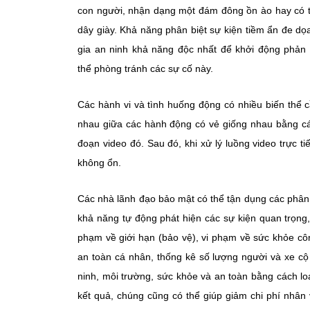
con người, nhận dạng một đám đông ồn ào hay có t
dây giày. Khả năng phân biệt sự kiện tiềm ẩn đe d
gia an ninh khả năng độc nhất để khởi động phản 
thể phòng tránh các sự cố này.
Các hành vi và tình huống động có nhiều biến thể 
nhau giữa các hành động có vẻ giống nhau bằng các
đoạn video đó. Sau đó, khi xử lý luồng video trực t
không ổn.
Các nhà lãnh đạo bảo mật có thể tận dụng các phân t
khả năng tự động phát hiện các sự kiện quan trọng
phạm về giới hạn (bảo vệ), vi phạm về sức khỏe cô
an toàn cá nhân, thống kê số lượng người và xe cộ 
ninh, môi trường, sức khỏe và an toàn bằng cách l
kết quả, chúng cũng có thể giúp giảm chi phí nhân 