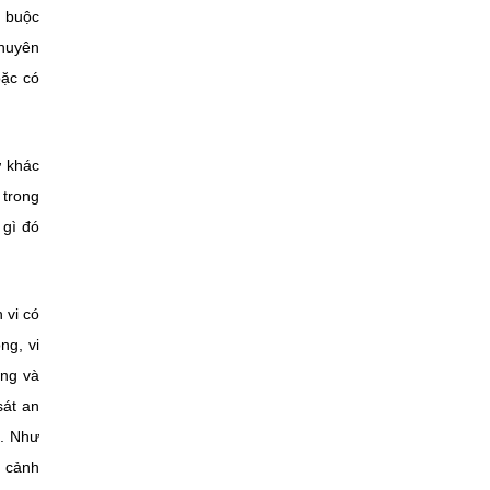
g buộc
chuyên
oặc có
ự khác
 trong
 gì đó
 vi có
ng, vi
ờng và
sát an
a. Như
c cảnh