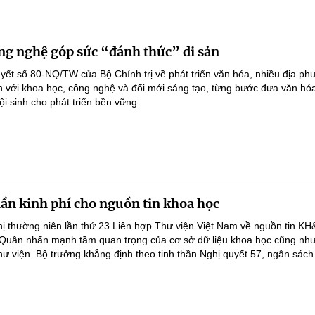
ng nghệ góp sức “đánh thức” di sản
yết số 80-NQ/TW của Bộ Chính trị về phát triển văn hóa, nhiều địa p
ản với khoa học, công nghệ và đổi mới sáng tạo, từng bước đưa văn hóa
i sinh cho phát triển bền vững.
lần kinh phí cho nguồn tin khoa học
ghị thường niên lần thứ 23 Liên hợp Thư viện Việt Nam về nguồn tin K
 Quân nhấn mạnh tầm quan trọng của cơ sở dữ liệu khoa học cũng như
hư viện. Bộ trưởng khẳng định theo tinh thần Nghị quyết 57, ngân sách.