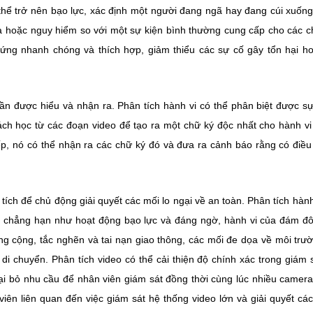
hể trở nên bạo lực, xác định một người đang ngã hay đang cúi xuốn
ọa hoặc nguy hiểm so với một sự kiện bình thường cung cấp cho các 
ứng nhanh chóng và thích hợp, giảm thiểu các sự cố gây tổn hại h
cần được hiểu và nhận ra. Phân tích hành vi có thể phân biệt được s
h học từ các đoạn video để tạo ra một chữ ký độc nhất cho hành vi
iếp, nó có thể nhận ra các chữ ký đó và đưa ra cảnh báo rằng có điều
ích để chủ động giải quyết các mối lo ngại về an toàn. Phân tích hành
, chẳng hạn như hoạt động bạo lực và đáng ngờ, hành vi của đám đô
ng cộng, tắc nghẽn và tai nạn giao thông, các mối đe dọa về môi trư
di chuyển. Phân tích video có thể cải thiện độ chính xác trong giám 
oại bỏ nhu cầu để nhân viên giám sát đồng thời cùng lúc nhiều camer
viên liên quan đến việc giám sát hệ thống video lớn và giải quyết cá