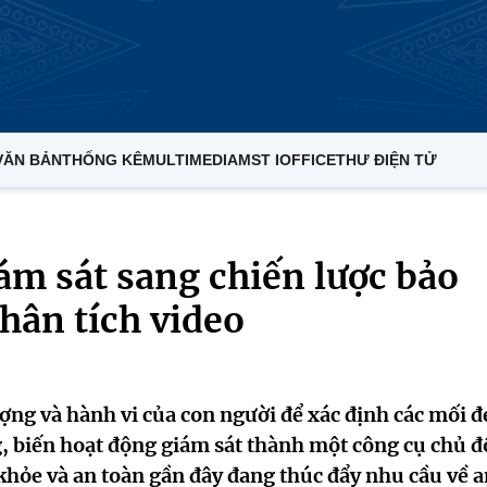
VĂN BẢN
THỐNG KÊ
MULTIMEDIA
MST IOFFICE
THƯ ĐIỆN TỬ
ám sát sang chiến lược bảo
hân tích video
ượng và hành vi của con người để xác định các mối đ
g, biến hoạt động giám sát thành một công cụ chủ đ
khỏe và an toàn gần đây đang thúc đẩy nhu cầu về a