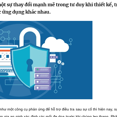
ột sự thay đổi mạnh mẽ trong tư duy khi thiết kế, t
ác ứng dụng khác nhau.
hư một công cụ phản ứng để hỗ trợ điều tra sau sự cố thì hiện nay, s
ên gia an ninh xác định các mối đe dọa trước khi chúng leo thang. Phâ