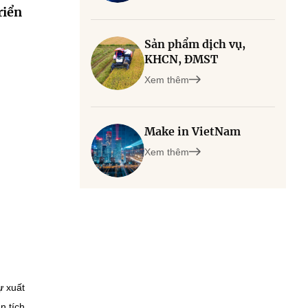
riển
Sản phẩm dịch vụ,
KHCN, ĐMST
Xem thêm
Make in VietNam
Xem thêm
ự xuất
n tích