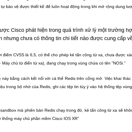
tự bảo vệ được thiết kế để luôn hoạt động trong khi mở rộng dung lư
ợc Cisco phát hiện trong quá trình xử lý một trường h
nh nhưng chưa có thông tin chi tiết nào được cung cấp v
i điểm CVSS là 6,5, có thể cho phép kẻ tấn công từ xa, chưa được xá
- Máy chủ từ điển từ xa), đang chạy trong vùng chứa có tên "NOSi."
g này bằng cách kết nối với cá thể Redis trên cổng mở. Việc khai thác
ệu trong bộ nhớ của Redis, ghi các tệp tin tùy ý vào hệ thống tệp vùn
a sandbox mà phiên bản Redis chạy trong đó, kẻ tấn công từ xa sẽ khô
 hệ thống máy chủ phần mềm Cisco IOS XR"