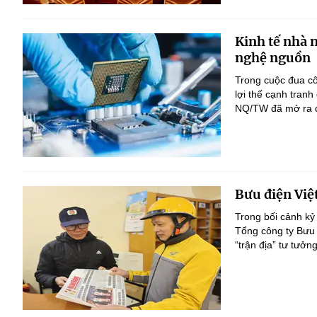
Kinh tế nhà 
nghệ nguồn
Trong cuộc đua c
lợi thế cạnh tranh
NQ/TW đã mở ra đị
Bưu điện Việ
Trong bối cảnh kỷ
Tổng công ty Bưu 
“trận địa” tư tưởn