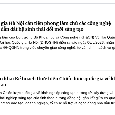
 gia Hà Nội cần tiên phong làm chủ các công nghệ
 dẫn dắt hệ sinh thái đổi mới sáng tạo
ọng tâm của Bộ trưởng Bộ Khoa học và Công nghệ (KH&CN) Vũ Hải Quân
 Đại học Quốc gia Hà Nội (ĐHQGHN) diễn ra vào ngày 06/8/2026, nhấ
của ĐHQGHN trong việc chuyển giao công nghệ, tư vấn chính sách và gắ
n khai Kế hoạch thực hiện Chiến lược quốc gia về k
tạo
n Chiến lược quốc gia về khởi nghiệp sáng tạo hướng tới xây dựng và 
 khởi nghiệp sáng tạo của tỉnh theo hướng đồng bộ, gắn kết giữa cơ qu
 cơ sở đào tạo, doanh nghiệp, tổ chức hỗ trợ và cộng đồng nhà đầu tư;