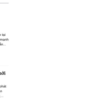
 tại
n mạnh
n...
hởi
phát
an
...