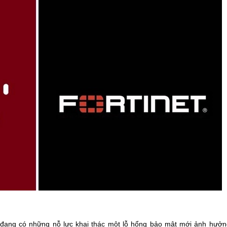
 đang có những nỗ lực khai thác một lỗ hổng bảo mật mới ảnh hưở