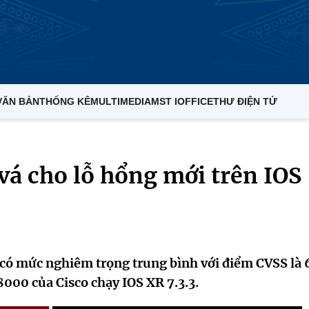
VĂN BẢN
THỐNG KÊ
MULTIMEDIA
MST IOFFICE
THƯ ĐIỆN TỬ
vá cho lỗ hổng mới trên IOS
ó mức nghiêm trọng trung bình với điểm CVSS là 6
000 của Cisco chạy IOS XR 7.3.3.