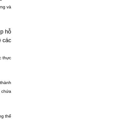
ợng và
ợp hỗ
ề các
c thực
 thành
g chứa
ng thể