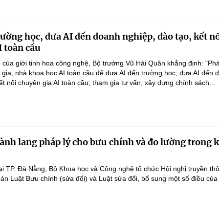
rường học, đưa AI đến doanh nghiệp, đào tạo, kết n
I toàn cầu
 của giới tinh hoa công nghệ, Bộ trưởng Vũ Hải Quân khẳng định: "Phá
n gia, nhà khoa học AI toàn cầu để đưa AI đến trường học; đưa AI đến 
ết nối chuyên gia AI toàn cầu; tham gia tư vấn, xây dựng chính sách...
ành lang pháp lý cho bưu chính và đo lường trong 
ại TP. Đà Nẵng, Bộ Khoa học và Công nghệ tổ chức Hội nghị truyền th
 án Luật Bưu chính (sửa đổi) và Luật sửa đổi, bổ sung một số điều của