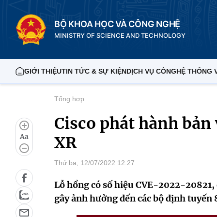
BỘ KHOA HỌC VÀ CÔNG NGHỆ
MINISTRY OF SCIENCE AND TECHNOLOGY
GIỚI THIỆU
TIN TỨC & SỰ KIỆN
DỊCH VỤ CÔNG
HỆ THỐNG 
Tổng hợp
Cisco phát hành bản 
Aa
XR
Thứ ba, 12/07/2022 12:27
Lỗ hổng có số hiệu CVE-2022-20821, c
gây ảnh hưởng đến các bộ định tuyến 8