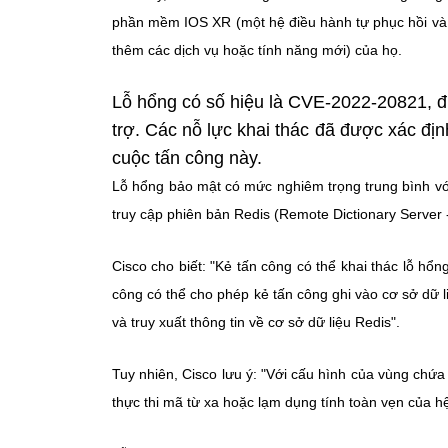
phần mềm IOS XR (một hệ điều hành tự phục hồi và 
thêm các dịch vụ hoặc tính năng mới) của họ.
Lỗ hổng có số hiệu là CVE-2022-20821, đư
trợ. Các nỗ lực khai thác đã được xác đị
cuộc tấn công này.
Lỗ hổng bảo mật có mức nghiêm trọng trung bình vớ
truy cập phiên bản Redis (Remote Dictionary Server 
Cisco cho biết: "Kẻ tấn công có thể khai thác lỗ hổn
công có thể cho phép kẻ tấn công ghi vào cơ sở dữ li
và truy xuất thông tin về cơ sở dữ liệu Redis".
Tuy nhiên, Cisco lưu ý: "Với cấu hình của vùng chứ
thực thi mã từ xa hoặc lạm dụng tính toàn vẹn của