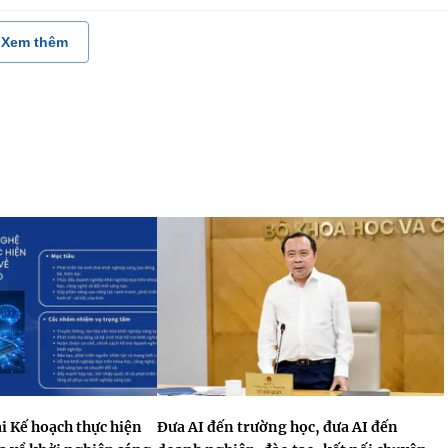
Xem thêm
i Kế hoạch thực hiện
Đưa AI đến trường học, đưa AI đến