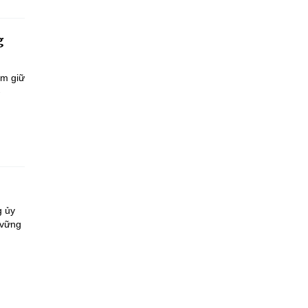
g
ắm giữ
-
g ủy
 vững