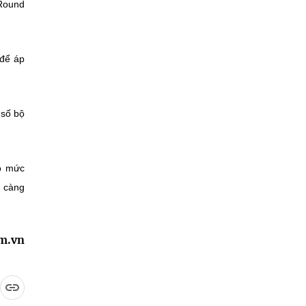
(Round
 để áp
 số bộ
có mức
m càng
am.vn