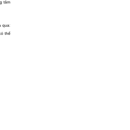
ng tâm
a qua:
có thể