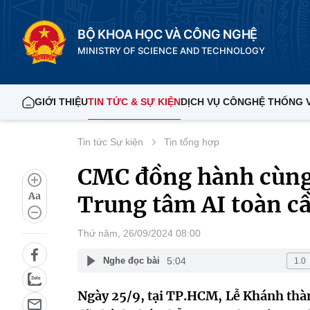
BỘ KHOA HỌC VÀ CÔNG NGHỆ
MINISTRY OF SCIENCE AND TECHNOLOGY
GIỚI THIỆU
TIN TỨC & SỰ KIỆN
DỊCH VỤ CÔNG
HỆ THỐNG 
Tin tức Sự kiện
Tin tổng hợp
CMC đồng hành cùng
Aa
Trung tâm AI toàn c
Thứ năm, 26/09/2024 08:00
5:04
Nghe đọc bài
Ngày 25/9, tại TP.HCM, Lễ Khánh thà