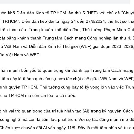
uôn khổ Diễn đàn Kinh tế TP.HCM lần thứ 5 (HEF) với chủ đề "Chuy
g TP.HCM". Diễn đàn kéo dài từ ngày 24 đến 27/9/2024, thu hút sự th
 trên toàn cầu. Trong khuôn khổ diễn đàn, Thủ tướng Phạm Minh Ch
 cắt băng khánh thành Trung tâm Cách mạng Công nghiệp lần thứ 4. 
hủ Việt Nam và Diễn đàn Kinh tế Thế giới (WEF) giai đoạn 2023–2026,
iữa Việt Nam và WEF.
 nhấn mạnh bốn yếu tố quan trọng khi thành lập Trung tâm Cách mạn
ng tâm này là thành quả của sự hợp tác chặt chẽ giữa Việt Nam và WEF
chính quyền TP.HCM. Thủ tướng cũng bày tỏ kỳ vọng lớn vào việc Tru
ỉ cho TP.HCM mà còn lan tỏa ra cả nước.
nh vai trò quan trọng của trí tuệ nhân tạo (AI) trong kỷ nguyên Các
t công nghệ mà còn là tiềm lực phát triển. Với sự tác động mạnh mẽ đ
Chiến lược chuyển đổi AI vào ngày 11/9. Đây là một tầm nhìn và tư d