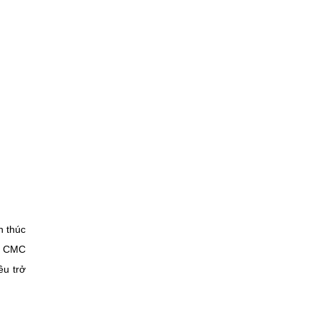
h thúc
ệ. CMC
êu trở