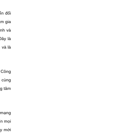
ển đổi
am gia
ính và
Đây là
 và là
g Công
, cùng
ng tâm
h mạng
ến mọi
uy mới