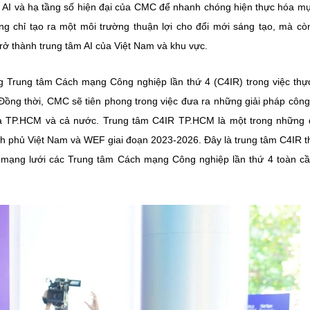
 AI và hạ tầng số hiện đại của CMC để nhanh chóng hiện thực hóa mụ
 chỉ tạo ra một môi trường thuận lợi cho đổi mới sáng tạo, mà cò
trở thành trung tâm AI của Việt Nam và khu vực.
rung tâm Cách mạng Công nghiệp lần thứ 4 (C4IR) trong việc thự
 Đồng thời, CMC sẽ tiên phong trong việc đưa ra những giải pháp côn
 của TP.HCM và cả nước. Trung tâm C4IR TP.HCM là một trong những
nh phủ Việt Nam và WEF giai đoạn 2023-2026. Đây là trung tâm C4IR t
a mạng lưới các Trung tâm Cách mạng Công nghiệp lần thứ 4 toàn c