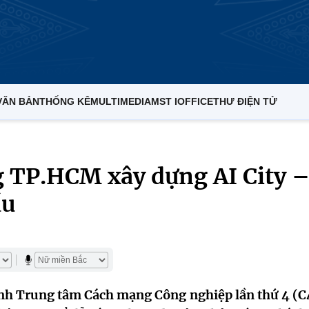
VĂN BẢN
THỐNG KÊ
MULTIMEDIA
MST IOFFICE
THƯ ĐIỆN TỬ
 TP.HCM xây dựng AI City 
ầu
nh Trung tâm Cách mạng Công nghiệp lần thứ 4 (C