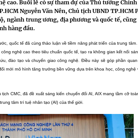
ghệ cao. Buổi lễ có sự tham dự của Thủ tướng Chính
TP.HCM Nguyễn Văn Nên, Chủ tịch UBND TP.HCM 
bộ, ngành trung ương, địa phương và quốc tế, cũng
hính hàng đầu.
ước, quốc tế đã cùng thảo luận về tiềm năng phát triển của trung tâm
công nghệ cao theo tiêu chuẩn quốc tế, tạo ra không gian kết nối sán
cứu, đào tạo và chuyển giao công nghệ. Điều này sẽ góp phần quan
y đổi mới mô hình tăng trưởng bền vững dựa trên khoa học, công nghệ 
ủ tịch CMC, đã đề xuất sáng kiến chuyển đổi AI, AIX mang tầm cỡ toà
rung tâm trí tuệ nhân tạo (AI) của thế giới.