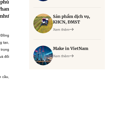
 phủ
Phan
 như
Sản phẩm dịch vụ,
KHCN, ĐMST
Xem thêm
. Đồng
g tạo,
Make in VietNam
 trọng
Xem thêm
và đổi
n cầu,