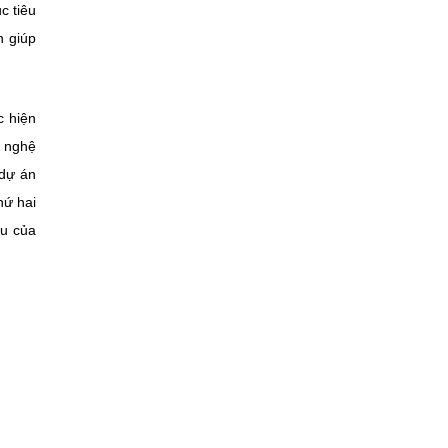
c tiêu
n giúp
c hiện
g nghệ
 dự án
hứ hai
ầu của