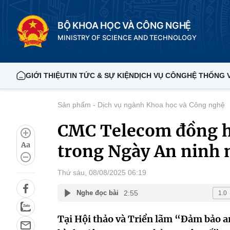
BỘ KHOA HỌC VÀ CÔNG NGHỆ
MINISTRY OF SCIENCE AND TECHNOLOGY
GIỚI THIỆU
TIN TỨC & SỰ KIỆN
DỊCH VỤ CÔNG
HỆ THỐNG 
Sản phẩm - Dịch vụ ngành Khoa học và Công nghệ
CMC Telecom đồng h
Aa
trong Ngày An ninh
Thứ sáu, 08/08/2025 06:19
2:55
Nghe đọc bài
Tại Hội thảo và Triển lãm “Đảm bảo a