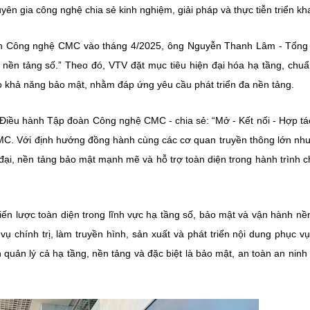
yên gia công nghệ chia sẻ kinh nghiệm, giải pháp và thực tiễn triển kha
oàn Công nghệ CMC vào tháng 4/2025, ông Nguyễn Thanh Lâm - Tổn
nền tảng số.” Theo đó, VTV đặt mục tiêu hiện đại hóa hạ tầng, chu
ao khả năng bảo mật, nhằm đáp ứng yêu cầu phát triển đa nền tảng.
Điều hành Tập đoàn Công nghệ CMC - chia sẻ: “Mở - Kết nối - Hợp tá
ủa CMC. Với định hướng đồng hành cùng các cơ quan truyền thông lớn nh
đại, nền tảng bảo mật mạnh mẽ và hỗ trợ toàn diện trong hành trình 
ến lược toàn diện trong lĩnh vực hạ tầng số, bảo mật và vận hành nề
ụ chính trị, làm truyền hình, sản xuất và phát triển nội dung phục v
 quản lý cả hạ tầng, nền tảng và đặc biệt là bảo mật, an toàn an nin