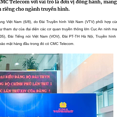
MC Telecom với vai trò là đơn vị đồng hành, mang
h riêng cho ngành truyền hình.
ng Việt Nam (6/8), do Đài Truyền hình Việt Nam (VTV) phối hợp c
 sự tham dự của đại diện các cơ quan truyền thông lớn Cục An ninh m
5), Đài Tiếng nói Việt Nam (VOV), Đài PT-TH Hà Nội, Truyền hìn
 bảo mật hàng đầu trong đó có CMC Telecom.