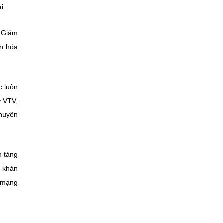
i.
g Giám
ẩn hóa
c luôn
ư VTV,
chuyển
n tảng
ụ khán
h mạng