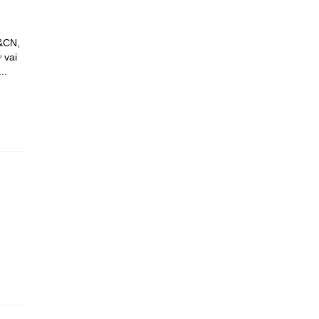
H&CN,
 vai
..