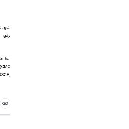
t giải
a ngày
ới hai
 (CMC
 OSCE,