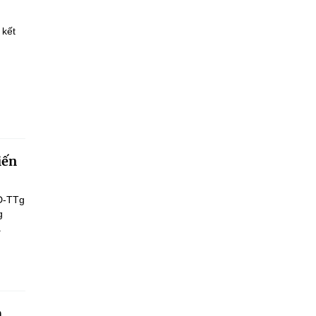
 kết
iến
Đ-TTg
g
.
h