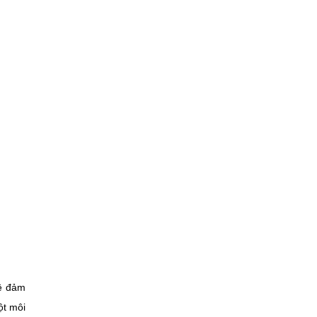
đề đảm
ột môi