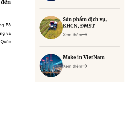
 đến
Sản phẩm dịch vụ,
ùng Bộ
KHCN, ĐMST
ạng và
Xem thêm
h Quốc
Make in VietNam
Xem thêm