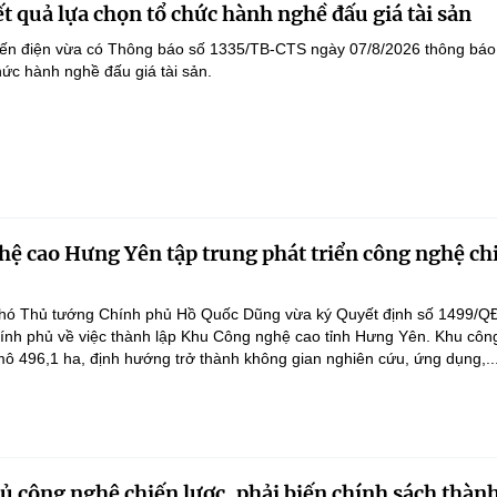
t quả lựa chọn tổ chức hành nghề đấu giá tài sản
yến điện vừa có Thông báo số 1335/TB-CTS ngày 07/8/2026 thông báo
hức hành nghề đấu giá tài sản.
ệ cao Hưng Yên tập trung phát triển công nghệ ch
hó Thủ tướng Chính phủ Hồ Quốc Dũng vừa ký Quyết định số 1499/Q
ính phủ về việc thành lập Khu Công nghệ cao tỉnh Hưng Yên. Khu côn
ô 496,1 ha, định hướng trở thành không gian nghiên cứu, ứng dụng,..
 công nghệ chiến lược, phải biến chính sách thàn