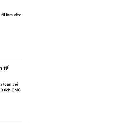
ổi làm việc
h tế
n toàn thể
hủ tịch CMC