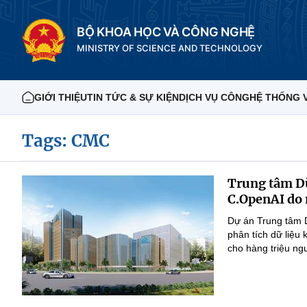
BỘ KHOA HỌC VÀ CÔNG NGHỆ
MINISTRY OF SCIENCE AND TECHNOLOGY
GIỚI THIỆU
TIN TỨC & SỰ KIỆN
DỊCH VỤ CÔNG
HỆ THỐNG 
Tags: CMC
Trung tâm Dữ
C.OpenAI do 
Dự án Trung tâm D
phân tích dữ liệu 
cho hàng triệu ng