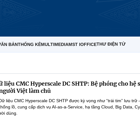
THƯ ĐIỆN TỬ
VĂN BẢN
THỐNG KÊ
MULTIMEDIA
MST IOFFICE
 liệu CMC Hyperscale DC SHTP: Bệ phóng cho hệ s
người Việt làm chủ
ữ liệu CMC Hyperscale DC SHTP được kỳ vọng như “trái tim” lưu trữ - 
khổng lồ, cung cấp dịch vụ AI-as-a-Service, hạ tầng Cloud, Big Data, Cy
ười dùng.