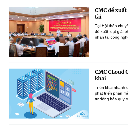
CMC đề xuất đ
tài
Tại Hội thảo chu
đề xuất loạt giải 
nhân tài công ngh
CMC CLoud CI
khai
Triển khai nhanh c
phát triển phần m
tự động hóa quy tr