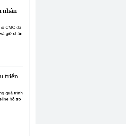
ân nhân
nghệ CMC đã
 và giữ chân
u triển
ng quá trình
line hỗ trợ