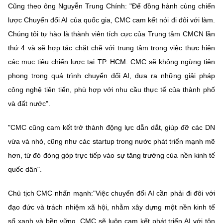
Cũng theo ông Nguyễn Trung Chính: "Để đồng hành cùng chiến
lược Chuyển đổi AI của quốc gia, CMC cam kết nói đi đôi với làm.
Chúng tôi tự hào là thành viên tích cực của Trung tâm CMCN lần
thứ 4 và sẽ hợp tác chặt chẽ với trung tâm trong việc thực hiện
các mục tiêu chiến lược tại TP. HCM. CMC sẽ không ngừng tiên
phong trong quá trình chuyển đổi AI, đưa ra những giải pháp
công nghệ tiên tiến, phù hợp với nhu cầu thực tế của thành phố
và đất nước".
"CMC cũng cam kết trở thành động lực dẫn dắt, giúp đỡ các DN
vừa và nhỏ, cũng như các startup trong nước phát triển mạnh mẽ
hơn, từ đó đóng góp trực tiếp vào sự tăng trưởng của nền kinh tế
quốc dân".
Chủ tịch CMC nhấn mạnh:"Việc chuyển đổi AI cần phải đi đôi với
đạo đức và trách nhiệm xã hội, nhằm xây dựng một nền kinh tế
số xanh và bền vững. CMC sẽ luôn cam kết phát triển AI với tôn