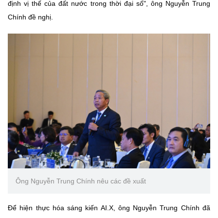
(Ghi rõ nguồn "https://mst.gov.vn" khi phát hành lại thông tin từ
định vị thế của đất nước trong thời đại số", ông Nguyễn Trung
website này)
Chính đề nghị.
Ông Nguyễn Trung Chính nêu các đề xuất
Để hiện thực hóa sáng kiến AI.X, ông Nguyễn Trung Chính đã