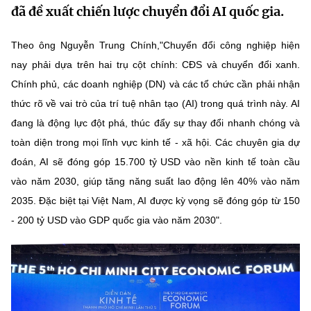
đã đề xuất chiến lược chuyển đổi AI quốc gia.
MST IOFFICE
Văn bản QPPL
Sở Khoa học và Công nghệ
Chuyển đổi số
Theo ông Nguyễn Trung Chính,"Chuyển đổi công nghiệp hiện
THỐNG KÊ
Văn bản chỉ đạo điều hành
Bưu chính, Viễn thông
nay phải dựa trên hai trụ cột chính: CĐS và chuyển đổi xanh.
Multimedia
Khoa học và Công nghệ
Chính phủ, các doanh nghiệp (DN) và các tổ chức cần phải nhận
Lấy ý kiến người dân về dự thảo VBQPPL
Sở hữu trí tuệ
thức rõ về vai trò của trí tuệ nhân tạo (AI) trong quá trình này. AI
THƯ ĐIỆN TỬ
Đổi mới sáng tạo
Tiêu chuẩn, đo lường, chất lượng
đang là động lực đột phá, thúc đẩy sự thay đổi nhanh chóng và
Khác
toàn diện trong mọi lĩnh vực kinh tế - xã hội. Các chuyên gia dự
Chuyển đổi số
Năng lượng nguyên tử
đoán, AI sẽ đóng góp 15.700 tỷ USD vào nền kinh tế toàn cầu
Videos
vào năm 2030, giúp tăng năng suất lao động lên 40% vào năm
Bưu chính, Viễn thông
Tin tổng hợp
Infographic
2035. Đặc biệt tại Việt Nam, AI được kỳ vọng sẽ đóng góp từ 150
Sở hữu trí tuệ
- 200 tỷ USD vào GDP quốc gia vào năm 2030".
Tin địa phương
Ảnh
Tiêu chuẩn, đo lường, chất lượng
Voice
Năng lượng nguyên tử
Nhiệm vụ trọng tâm