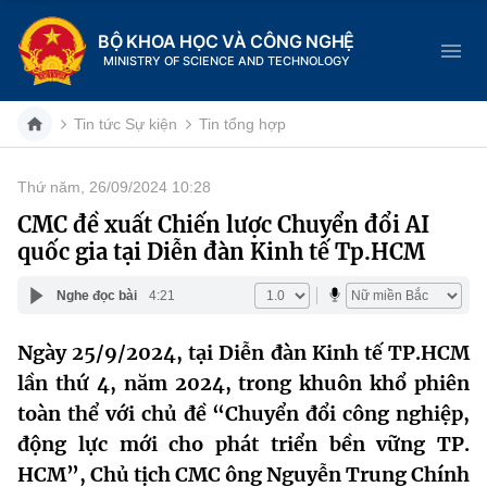
BỘ KHOA HỌC VÀ CÔNG NGHỆ
MINISTRY OF SCIENCE AND TECHNOLOGY
Tin tức Sự kiện
Tin tổng hợp
Thứ năm, 26/09/2024 10:28
Danh mục
CMC đề xuất Chiến lược Chuyển đổi AI
quốc gia tại Diễn đàn Kinh tế Tp.HCM
Trang chủ
Nghe đọc bài
4:21
Giới thiệu
Ngày 25/9/2024, tại Diễn đàn Kinh tế TP.HCM
Chức năng nhiệm vụ
Tin tức sự kiện
lần thứ 4, năm 2024, trong khuôn khổ phiên
Dịch vụ công
toàn thể với chủ đề “Chuyển đổi công nghiệp,
Cơ cấu tổ chức
Khoa học và Công nghệ
động lực mới cho phát triển bền vững TP.
Hệ thống văn bản
Lịch sử phát triển
Đổi mới sáng tạo
HCM”, Chủ tịch CMC ông Nguyễn Trung Chính