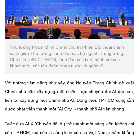
Chọn ngôn ngữ
Vietnamese
English
Thủ tướng Phạm Minh Chính chủ trì Phiên Đối thoại chính
BỘ KHOA HỌC VÀ CÔNG NGHỆ
sách giữa Thủ tướng, lãnh đạo các bộ ngành Trung ương,
MINISTRY OF SCIENCE AND TECHNOLOGY
Chủ tịch UBND TPHCM, lãnh đạo các tỉnh thành với các
Điều khoản sử dụng
Theo dõi MST:
Góp ý
khách mời, các tập đoàn trong nước và quốc tế.
Với những tiềm năng như vậy, ông Nguyễn Trung Chính đề xuất
Cơ quan chủ quản: Bộ Khoa học và Công nghệ (MST)
Chính phủ cần xây dựng một chiến lược chuyển đổi AI dài hạn,
Chịu trách nhiệm nội dung: Nguyễn Thị Hải Hằng
Giám đốc Trung tâm Truyền thông Khoa học và Công nghệ.
tiến tới xây dựng một Chính phủ AI. Đồng thời, TP.HCM cũng cần
Liên hệ
được phát triển thành một "AI City" - thành phố AI tiên phong.
Địa chỉ: Ban Biên tập Cổng TTĐT - 18 Nguyễn Du, TP. Hà Nội
Điện thoại: 024 3936 9506
"Việc đưa AI.X (Chuyển đổi AI) trở thành một sáng kiến không chỉ
Email:
stc@mst.gov.vn
của TP.HCM, mà còn là sáng kiến của cả Việt Nam, nhằm khẳng
©2026 Bản quyền thuộc Bộ Khoa Học và Công Nghệ