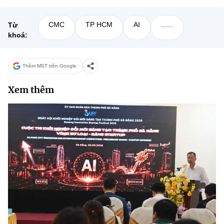
CMC
TP HCM
AI
......
Từ
khoá:
Thêm MST trên Google
Xem thêm