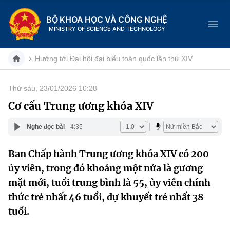
BỘ KHOA HỌC VÀ CÔNG NGHỆ
MINISTRY OF SCIENCE AND TECHNOLOGY
Hướng tới Đại hội đại biểu toàn quốc lần thứ XIV
Thứ sáu, 23/01/2026 10:28
Danh mục
Cơ cấu Trung ương khóa XIV
Trang chủ
Nghe đọc bài
4:35
Giới thiệu
Ban Chấp hành Trung ương khóa XIV có 200
ủy viên, trong đó khoảng một nửa là gương
Chức năng nhiệm vụ
Tin tức sự kiện
mặt mới, tuổi trung bình là 55, ủy viên chính
Dịch vụ công
Cơ cấu tổ chức
Khoa học và Công nghệ
thức trẻ nhất 46 tuổi, dự khuyết trẻ nhất 38
tuổi.
Hệ thống văn bản
Lịch sử phát triển
Đổi mới sáng tạo