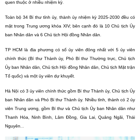
(Ghi rõ nguồn "https://mst.gov.vn" khi phát hành lại thông tin từ
quen thuộc ở nhiều nhiệm kỳ.
website này)
Toàn bộ 34 Bí thư tỉnh ủy, thành ủy nhiệm kỳ 2025-2030 đều có
mặt trong Trung ương khóa XIV; bên cạnh đó là 10 Chủ tịch Ủy
ban Nhân dân và 6 Chủ tịch Hội đồng Nhân dân.
TP HCM là địa phương có số ủy viên đông nhất với 5 ủy viên
chính thức (Bí thư Thành ủy, Phó Bí thư Thường trực, Chủ tịch
Ủy ban Nhân dân, Chủ tịch Hội đồng Nhân dân, Chủ tịch Mặt trận
Tổ quốc) và một ủy viên dự khuyết.
Hà Nội có 3 ủy viên chính thức gồm Bí thư Thành ủy, Chủ tịch Ủy
ban Nhân dân và Phó Bí thư Thành ủy. Nhiều tỉnh, thành có 2 ủy
viên Trung ương, gồm Bí thư và Chủ tịch Ủy ban Nhân dân như
Thanh Hóa, Ninh Bình, Lâm Đồng, Gia Lai, Quảng Ngãi, Thái
Nguyên...