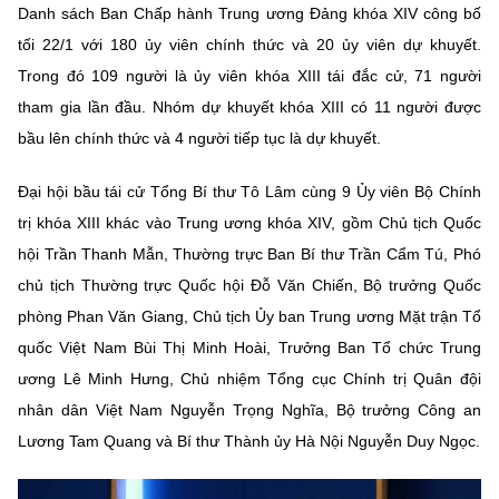
Danh sách Ban Chấp hành Trung ương Đảng khóa XIV công bố
MST IOFFICE
Văn bản QPPL
Sở Khoa học và Công nghệ
Chuyển đổi số
tối 22/1 với 180 ủy viên chính thức và 20 ủy viên dự khuyết.
THỐNG KÊ
Trong đó 109 người là ủy viên khóa XIII tái đắc cử, 71 người
Văn bản chỉ đạo điều hành
Bưu chính, Viễn thông
tham gia lần đầu. Nhóm dự khuyết khóa XIII có 11 người được
Multimedia
Khoa học và Công nghệ
Lấy ý kiến người dân về dự thảo VBQPPL
bầu lên chính thức và 4 người tiếp tục là dự khuyết.
Sở hữu trí tuệ
THƯ ĐIỆN TỬ
Đổi mới sáng tạo
Đại hội bầu tái cử Tổng Bí thư Tô Lâm cùng 9 Ủy viên Bộ Chính
Tiêu chuẩn, đo lường, chất lượng
Khác
trị khóa XIII khác vào Trung ương khóa XIV, gồm Chủ tịch Quốc
Chuyển đổi số
Năng lượng nguyên tử
hội Trần Thanh Mẫn, Thường trực Ban Bí thư Trần Cẩm Tú, Phó
Videos
chủ tịch Thường trực Quốc hội Đỗ Văn Chiến, Bộ trưởng Quốc
Bưu chính, Viễn thông
Tin tổng hợp
Infographic
phòng Phan Văn Giang, Chủ tịch Ủy ban Trung ương Mặt trận Tổ
Sở hữu trí tuệ
quốc Việt Nam Bùi Thị Minh Hoài, Trưởng Ban Tổ chức Trung
Tin địa phương
Ảnh
ương Lê Minh Hưng, Chủ nhiệm Tổng cục Chính trị Quân đội
Tiêu chuẩn, đo lường, chất lượng
nhân dân Việt Nam Nguyễn Trọng Nghĩa, Bộ trưởng Công an
Voice
Lương Tam Quang và Bí thư Thành ủy Hà Nội Nguyễn Duy Ngọc.
Năng lượng nguyên tử
Nhiệm vụ trọng tâm