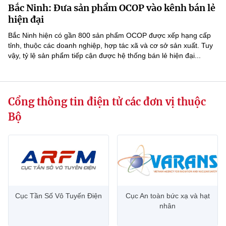
Bắc Ninh: Đưa sản phẩm OCOP vào kênh bán lẻ
MST IOFFICE
Văn bản QPPL
Sở Khoa học và Công nghệ
Chuyển đổi số
hiện đại
THỐNG KÊ
Bắc Ninh hiện có gần 800 sản phẩm OCOP được xếp hạng cấp
Văn bản chỉ đạo điều hành
Bưu chính, Viễn thông
tỉnh, thuộc các doanh nghiệp, hợp tác xã và cơ sở sản xuất. Tuy
vậy, tỷ lệ sản phẩm tiếp cận được hệ thống bán lẻ hiện đại...
Multimedia
Khoa học và Công nghệ
Lấy ý kiến người dân về dự thảo VBQPPL
Sở hữu trí tuệ
THƯ ĐIỆN TỬ
Đổi mới sáng tạo
Tiêu chuẩn, đo lường, chất lượng
Cổng thông tin điện tử các đơn vị thuộc
Khác
Chuyển đổi số
Năng lượng nguyên tử
Bộ
Videos
Bưu chính, Viễn thông
Tin tổng hợp
Infographic
Sở hữu trí tuệ
Tin địa phương
Ảnh
Tiêu chuẩn, đo lường, chất lượng
Voice
Cục Tần Số Vô Tuyến Điện
Cục An toàn bức xạ và hạt
nhân
Năng lượng nguyên tử
Nhiệm vụ trọng tâm