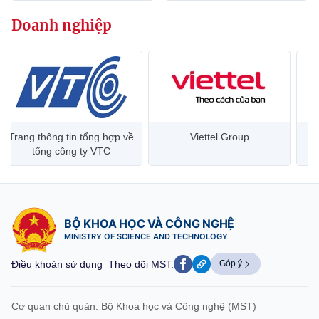
Chọn ngôn ngữ
Doanh nghiệp
Vietnamese
English
BỘ KHOA HỌC VÀ CÔNG NGHỆ
MINISTRY OF SCIENCE AND TECHNOLOGY
Trang thông tin tổng hợp về
Viettel Group
Điều khoản sử dụng
Theo dõi MST:
Góp ý
tổng công ty VTC
Cơ quan chủ quản: Bộ Khoa học và Công nghệ (MST)
Chịu trách nhiệm nội dung: Nguyễn Thị Hải Hằng
BỘ KHOA HỌC VÀ CÔNG NGHỆ
Giám đốc Trung tâm Truyền thông Khoa học và Công nghệ.
MINISTRY OF SCIENCE AND TECHNOLOGY
Liên hệ
Địa chỉ: Ban Biên tập Cổng TTĐT - 18 Nguyễn Du, TP. Hà Nội
Điều khoản sử dụng
Theo dõi MST:
Góp ý
Điện thoại: 024 3936 9506
Email:
stc@mst.gov.vn
©2026 Bản quyền thuộc Bộ Khoa Học và Công Nghệ
Cơ quan chủ quản: Bộ Khoa học và Công nghệ (MST)