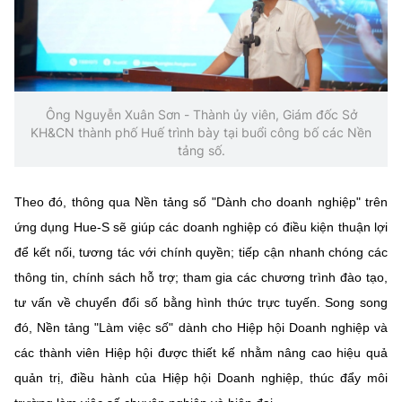
(Ghi rõ nguồn "https://mst.gov.vn" khi phát hành lại thông tin từ
website này)
Ông Nguyễn Xuân Sơn - Thành ủy viên, Giám đốc Sở
KH&CN thành phố Huế trình bày tại buổi công bố các Nền
tảng số.
Theo đó, thông qua Nền tảng số "Dành cho doanh nghiệp" trên
ứng dụng Hue-S sẽ giúp các doanh nghiệp có điều kiện thuận lợi
để kết nối, tương tác với chính quyền; tiếp cận nhanh chóng các
thông tin, chính sách hỗ trợ; tham gia các chương trình đào tạo,
tư vấn về chuyển đổi số bằng hình thức trực tuyến. Song song
đó, Nền tảng "Làm việc số" dành cho Hiệp hội Doanh nghiệp và
các thành viên Hiệp hội được thiết kế nhằm nâng cao hiệu quả
quản trị, điều hành của Hiệp hội Doanh nghiệp, thúc đẩy môi