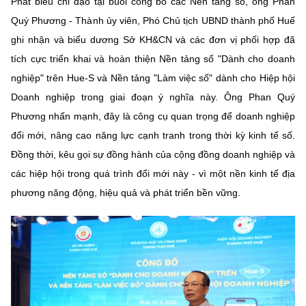
Phát biểu chỉ đạo tại buổi công bố các Nền tảng số, ông Phan
Quý Phương - Thành ủy viên, Phó Chủ tịch UBND thành phố Huế
ghi nhận và biểu dương Sở KH&CN và các đơn vị phối hợp đã
tích cực triển khai và hoàn thiện Nền tảng số "Dành cho doanh
nghiệp" trên Hue-S và Nền tảng "Làm việc số" dành cho Hiệp hội
Doanh nghiệp trong giai đoạn ý nghĩa này. Ông Phan Quý
Phương nhấn mạnh, đây là công cụ quan trọng để doanh nghiệp
đổi mới, nâng cao năng lực cạnh tranh trong thời kỳ kinh tế số.
Đồng thời, kêu gọi sự đồng hành của cộng đồng doanh nghiệp và
các hiệp hội trong quá trình đổi mới này - vì một nền kinh tế địa
phương năng động, hiệu quả và phát triển bền vững.