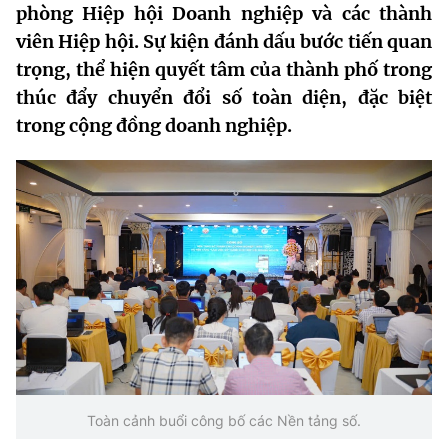
phòng Hiệp hội Doanh nghiệp và các thành
MST IOFFICE
Văn bản QPPL
Sở Khoa học và Công nghệ
Chuyển đổi số
viên Hiệp hội. Sự kiện đánh dấu bước tiến quan
trọng, thể hiện quyết tâm của thành phố trong
THỐNG KÊ
Văn bản chỉ đạo điều hành
Bưu chính, Viễn thông
thúc đẩy chuyển đổi số toàn diện, đặc biệt
Multimedia
Khoa học và Công nghệ
Lấy ý kiến người dân về dự thảo VBQPPL
trong cộng đồng doanh nghiệp.
Sở hữu trí tuệ
THƯ ĐIỆN TỬ
Đổi mới sáng tạo
Tiêu chuẩn, đo lường, chất lượng
Khác
Chuyển đổi số
Năng lượng nguyên tử
Videos
Bưu chính, Viễn thông
Tin tổng hợp
Infographic
Sở hữu trí tuệ
Tin địa phương
Ảnh
Tiêu chuẩn, đo lường, chất lượng
Voice
Năng lượng nguyên tử
Nhiệm vụ trọng tâm
Toàn cảnh buổi công bố các Nền tảng số.