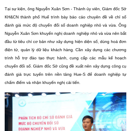
Chọn ngôn ngữ
Tại sự kiện, ông Nguyễn Xuân Sơn - Thành ủy viên, Giám đốc Sở
Vietnamese
English
KH&CN thành phố Huế trình bày báo cáo chuyên đề về chỉ số
đánh giá mức độ chuyển đổi số doanh nghiệp nhỏ và vừa. Ông
Nguyễn Xuân Sơn khuyến nghị doanh nghiệp nhỏ và vừa nên bắt
đầu từ tiêu chí cơ bản như xây dựng hiện diện số, dùng hoá đơn
BỘ KHOA HỌC VÀ CÔNG NGHỆ
điện tử, quản lý dữ liệu khách hàng. Cần xây dựng các chương
MINISTRY OF SCIENCE AND TECHNOLOGY
trình hỗ trợ đào tạo thực hành, cung cấp các mẫu kế hoạch
Điều khoản sử dụng
Theo dõi MST:
Góp ý
chuyển đổi số. Giám đốc Sở cũng đề xuất nên xây dựng công cụ
đánh giá trực tuyến trên nền tảng Hue-S để doanh nghiệp tự
Cơ quan chủ quản: Bộ Khoa học và Công nghệ (MST)
chấm điểm và nhận khuyến nghị cải tiến.
Chịu trách nhiệm nội dung: Nguyễn Thị Hải Hằng
Giám đốc Trung tâm Truyền thông Khoa học và Công nghệ.
Liên hệ
Địa chỉ: Ban Biên tập Cổng TTĐT - 18 Nguyễn Du, TP. Hà Nội
Điện thoại: 024 3936 9506
Email:
stc@mst.gov.vn
©2026 Bản quyền thuộc Bộ Khoa Học và Công Nghệ