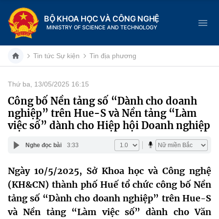
BỘ KHOA HỌC VÀ CÔNG NGHỆ
MINISTRY OF SCIENCE AND TECHNOLOGY
Tin tức Sự kiện
Tin địa phương
Thứ ba, 13/05/2025 16:15
Danh mục
Công bố Nền tảng số “Dành cho doanh
nghiệp” trên Hue-S và Nền tảng “Làm
Trang chủ
việc số” dành cho Hiệp hội Doanh nghiệp
Giới thiệu
Nghe đọc bài
3:33
Chức năng nhiệm vụ
Tin tức sự kiện
Ngày 10/5/2025, Sở Khoa học và Công nghệ
(KH&CN) thành phố Huế tổ chức công bố Nền
Dịch vụ công
Cơ cấu tổ chức
Khoa học và Công nghệ
tảng số “Dành cho doanh nghiệp” trên Hue-S
Hệ thống văn bản
Lịch sử phát triển
Đổi mới sáng tạo
và Nền tảng “Làm việc số” dành cho Văn