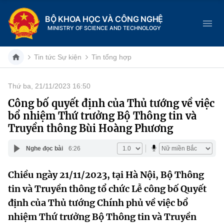
BỘ KHOA HỌC VÀ CÔNG NGHỆ
MINISTRY OF SCIENCE AND TECHNOLOGY
Tin tức Sự kiện
Tin tổng hợp
Thứ ba, 21/11/2023 16:50
Danh mục
Công bố quyết định của Thủ tướng về việc
bổ nhiệm Thứ trưởng Bộ Thông tin và
Trang chủ
Truyền thông Bùi Hoàng Phương
Giới thiệu
Nghe đọc bài
6:26
Chức năng nhiệm vụ
Tin tức sự kiện
Chiều ngày 21/11/2023, tại Hà Nội, Bộ Thông
tin và Truyền thông tổ chức Lễ công bố Quyết
Dịch vụ công
Cơ cấu tổ chức
Khoa học và Công nghệ
định của Thủ tướng Chính phủ về việc bổ
Hệ thống văn bản
Lịch sử phát triển
Đổi mới sáng tạo
nhiệm Thứ trưởng Bộ Thông tin và Truyền