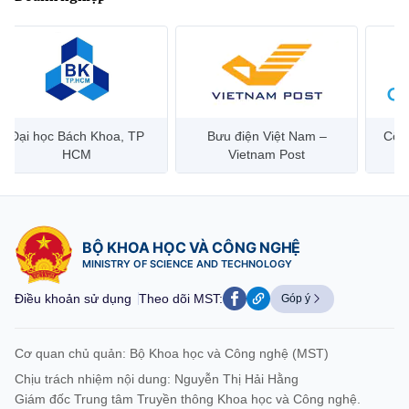
Bưu điện Việt Nam –
Công ty Cổ phần Hạ tầng
Hanoi 
Vietnam Post
Viễn Thông CMC
BỘ KHOA HỌC VÀ CÔNG NGHỆ
MINISTRY OF SCIENCE AND TECHNOLOGY
Điều khoản sử dụng
Theo dõi MST:
Góp ý
Cơ quan chủ quản: Bộ Khoa học và Công nghệ (MST)
Chịu trách nhiệm nội dung: Nguyễn Thị Hải Hằng
Giám đốc Trung tâm Truyền thông Khoa học và Công nghệ.