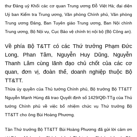
Chọn ngôn ngữ
thư Đảng uỷ Khối các cơ quan Trung ương Đỗ Việt Hà; đại diện
Uỷ ban Kiểm tra Trung ương, Văn phòng Chính phủ, Văn phòng
Vietnamese
English
Trung ương Đảng, Ban Tuyên giáo Trung ương, Ban Nội chính
Trung ương, Bộ Nội vụ, Cục Bảo vệ chính trị nội bộ (Bộ Công an).
Về phía Bộ T&TT có các Thứ trưởng Phạm Đức
BỘ KHOA HỌC VÀ CÔNG NGHỆ
MINISTRY OF SCIENCE AND TECHNOLOGY
Long, Phan Tâm, Nguyễn Huy Dũng, Nguyễn
Thanh Lâm cùng lãnh đạo chủ chốt của các cơ
Điều khoản sử dụng
Theo dõi MST:
Góp ý
quan, đơn vị, đoàn thể, doanh nghiệp thuộc Bộ
TT&TT.
Cơ quan chủ quản: Bộ Khoa học và Công nghệ (MST)
Thừa ủy quyền của Thủ tướng Chính phủ, Bộ trưởng Bộ TT&TT
Chịu trách nhiệm nội dung: Nguyễn Thị Hải Hằng
Nguyễn Mạnh Hùng đã trao Quyết định số 1429/QĐ-TTg của Thủ
Giám đốc Trung tâm Truyền thông Khoa học và Công nghệ.
Liên hệ
tướng Chính phủ về việc bổ nhiệm chức vụ Thứ trưởng Bộ
Địa chỉ: Ban Biên tập Cổng TTĐT - 18 Nguyễn Du, TP. Hà Nội
TT&TT cho ông Bùi Hoàng Phương.
Điện thoại: 024 3936 9506
Email:
stc@mst.gov.vn
Tân Thứ trưởng Bộ TT&TT Bùi Hoàng Phương đã gửi lời cảm ơn
©2026 Bản quyền thuộc Bộ Khoa Học và Công Nghệ