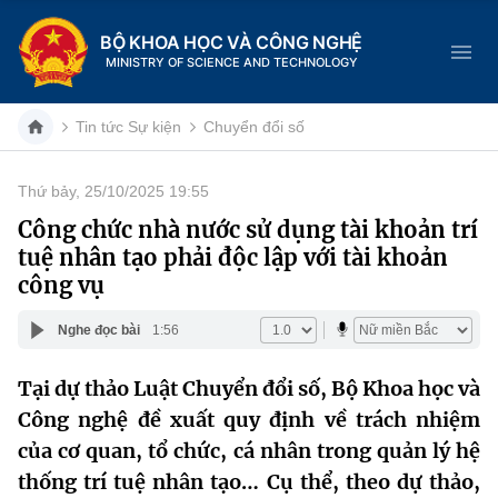
BỘ KHOA HỌC VÀ CÔNG NGHỆ
MINISTRY OF SCIENCE AND TECHNOLOGY
Tin tức Sự kiện
Chuyển đổi số
Thứ bảy, 25/10/2025 19:55
Danh mục
Công chức nhà nước sử dụng tài khoản trí
tuệ nhân tạo phải độc lập với tài khoản
Trang chủ
công vụ
Giới thiệu
Nghe đọc bài
1:56
Chức năng nhiệm vụ
Tin tức sự kiện
Tại dự thảo Luật Chuyển đổi số, Bộ Khoa học và
Công nghệ đề xuất quy định về trách nhiệm
Dịch vụ công
Cơ cấu tổ chức
Khoa học và Công nghệ
của cơ quan, tổ chức, cá nhân trong quản lý hệ
Hệ thống văn bản
Lịch sử phát triển
Đổi mới sáng tạo
thống trí tuệ nhân tạo… Cụ thể, theo dự thảo,