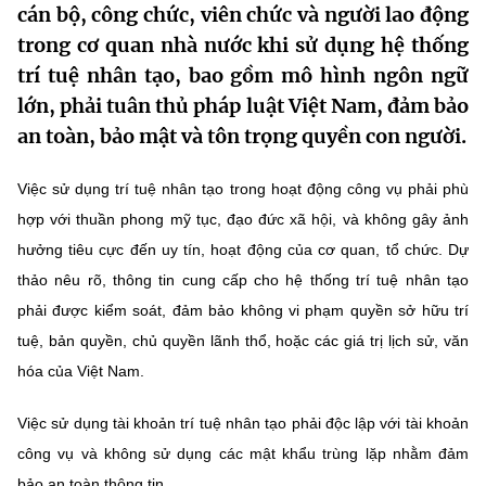
cán bộ, công chức, viên chức và người lao động
MST IOFFICE
Văn bản QPPL
Sở Khoa học và Công nghệ
Chuyển đổi số
trong cơ quan nhà nước khi sử dụng hệ thống
trí tuệ nhân tạo, bao gồm mô hình ngôn ngữ
THỐNG KÊ
Văn bản chỉ đạo điều hành
Bưu chính, Viễn thông
lớn, phải tuân thủ pháp luật Việt Nam, đảm bảo
Multimedia
Khoa học và Công nghệ
Lấy ý kiến người dân về dự thảo VBQPPL
an toàn, bảo mật và tôn trọng quyền con người.
Sở hữu trí tuệ
THƯ ĐIỆN TỬ
Đổi mới sáng tạo
Việc sử dụng trí tuệ nhân tạo trong hoạt động công vụ phải phù
Tiêu chuẩn, đo lường, chất lượng
Khác
hợp với thuần phong mỹ tục, đạo đức xã hội, và không gây ảnh
Chuyển đổi số
Năng lượng nguyên tử
hưởng tiêu cực đến uy tín, hoạt động của cơ quan, tổ chức. Dự
Videos
thảo nêu rõ, thông tin cung cấp cho hệ thống trí tuệ nhân tạo
Bưu chính, Viễn thông
Tin tổng hợp
Infographic
phải được kiểm soát, đảm bảo không vi phạm quyền sở hữu trí
Sở hữu trí tuệ
tuệ, bản quyền, chủ quyền lãnh thổ, hoặc các giá trị lịch sử, văn
Tin địa phương
Ảnh
hóa của Việt Nam.
Tiêu chuẩn, đo lường, chất lượng
Voice
Việc sử dụng tài khoản trí tuệ nhân tạo phải độc lập với tài khoản
Năng lượng nguyên tử
Nhiệm vụ trọng tâm
công vụ và không sử dụng các mật khẩu trùng lặp nhằm đảm
bảo an toàn thông tin.