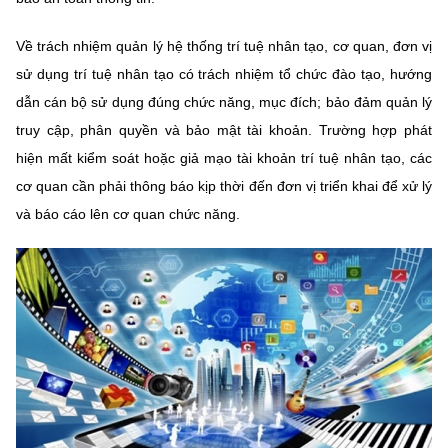
Chọn ngôn ngữ
Về trách nhiệm quản lý hệ thống trí tuệ nhân tạo, cơ quan, đơn vị
Vietnamese
English
sử dụng trí tuệ nhân tạo có trách nhiệm tổ chức đào tạo, hướng
dẫn cán bộ sử dụng đúng chức năng, mục đích; bảo đảm quản lý
truy cập, phân quyền và bảo mật tài khoản. Trường hợp phát
BỘ KHOA HỌC VÀ CÔNG NGHỆ
hiện mất kiểm soát hoặc giả mạo tài khoản trí tuệ nhân tạo, các
MINISTRY OF SCIENCE AND TECHNOLOGY
cơ quan cần phải thông báo kịp thời đến đơn vị triển khai để xử lý
Điều khoản sử dụng
Theo dõi MST:
Góp ý
và báo cáo lên cơ quan chức năng.
Cơ quan chủ quản: Bộ Khoa học và Công nghệ (MST)
Chịu trách nhiệm nội dung: Nguyễn Thị Hải Hằng
Giám đốc Trung tâm Truyền thông Khoa học và Công nghệ.
Liên hệ
Địa chỉ: Ban Biên tập Cổng TTĐT - 18 Nguyễn Du, TP. Hà Nội
Điện thoại: 024 3936 9506
Email:
stc@mst.gov.vn
©2026 Bản quyền thuộc Bộ Khoa Học và Công Nghệ