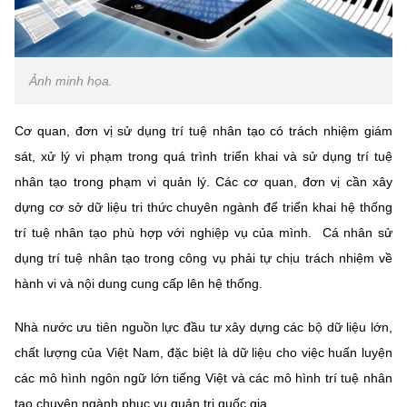
(Ghi rõ nguồn "https://mst.gov.vn" khi phát hành lại thông tin từ
website này)
Ảnh minh họa.
Cơ quan, đơn vị sử dụng trí tuệ nhân tạo có trách nhiệm giám
sát, xử lý vi phạm trong quá trình triển khai và sử dụng trí tuệ
nhân tạo trong phạm vi quản lý. Các cơ quan, đơn vị cần xây
dựng cơ sở dữ liệu tri thức chuyên ngành để triển khai hệ thống
trí tuệ nhân tạo phù hợp với nghiệp vụ của mình. Cá nhân sử
dụng trí tuệ nhân tạo trong công vụ phải tự chịu trách nhiệm về
hành vi và nội dung cung cấp lên hệ thống.
Nhà nước ưu tiên nguồn lực đầu tư xây dựng các bộ dữ liệu lớn,
chất lượng của Việt Nam, đặc biệt là dữ liệu cho việc huấn luyện
các mô hình ngôn ngữ lớn tiếng Việt và các mô hình trí tuệ nhân
tạo chuyên ngành phục vụ quản trị quốc gia.