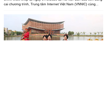
cai chương trình, Trung tâm Internet Việt Nam (VNNIC) cùng...
Khoa học, công nghệ mở đường khai thác nguồn lực văn
hóa
Sau 6 tháng triển khai Nghị quyết số 80-NQ/TW của Bộ Chính trị,
nhiều địa phương đã cụ thể hóa chủ trương phát triển văn hóa
bằng các chương trình, đề án và mô hình mới. Khoa học,...