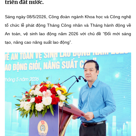
triển đất nước.
MST IOFFICE
Văn bản QPPL
Sở Khoa học và Công nghệ
Chuyển đổi số
Sáng ngày 08/5/2026, Công đoàn ngành Khoa học và Công nghệ
THỐNG KÊ
Văn bản chỉ đạo điều hành
Bưu chính, Viễn thông
tổ chức lễ phát động Tháng Công nhân và Tháng hành động về
An toàn, vệ sinh lao động năm 2026 với chủ đề “Đổi mới sáng
Multimedia
Khoa học và Công nghệ
Lấy ý kiến người dân về dự thảo VBQPPL
Sở hữu trí tuệ
tạo, nâng cao năng suất lao động”.
THƯ ĐIỆN TỬ
Đổi mới sáng tạo
Tiêu chuẩn, đo lường, chất lượng
Khác
Chuyển đổi số
Năng lượng nguyên tử
Videos
Bưu chính, Viễn thông
Tin tổng hợp
Infographic
Sở hữu trí tuệ
Tin địa phương
Ảnh
Tiêu chuẩn, đo lường, chất lượng
Voice
Năng lượng nguyên tử
Nhiệm vụ trọng tâm