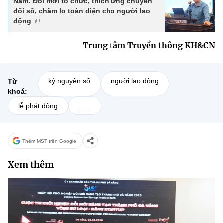
Nam: Đổi mới tổ chức, thích ứng chuyển
đổi số, chăm lo toàn diện cho người lao
động
Trung tâm Truyền thông KH&CN
kỷ nguyên số
người lao động
Từ
khoá:
lễ phát động
......
Thêm MST trên Google
Xem thêm