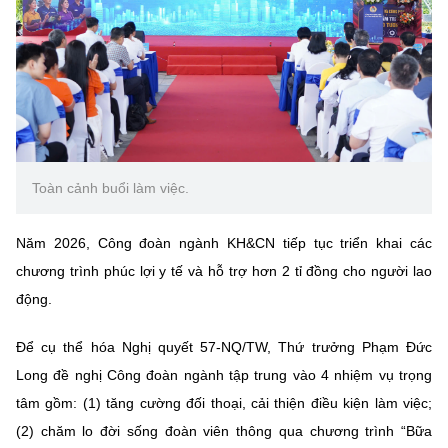
(Ghi rõ nguồn "https://mst.gov.vn" khi phát hành lại thông tin từ
website này)
Toàn cảnh buổi làm việc.
Năm 2026, Công đoàn ngành KH&CN tiếp tục triển khai các
chương trình phúc lợi y tế và hỗ trợ hơn 2 tỉ đồng cho người lao
động.
Để cụ thể hóa Nghị quyết 57-NQ/TW, Thứ trưởng Phạm Đức
Long đề nghị Công đoàn ngành tập trung vào 4 nhiệm vụ trọng
tâm gồm: (1) tăng cường đối thoại, cải thiện điều kiện làm việc;
(2) chăm lo đời sống đoàn viên thông qua chương trình “Bữa