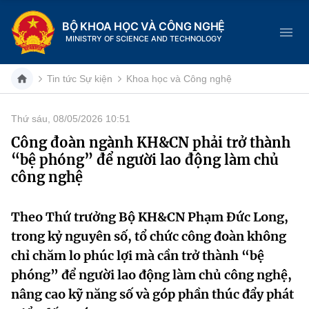
BỘ KHOA HỌC VÀ CÔNG NGHỆ
MINISTRY OF SCIENCE AND TECHNOLOGY
Tin tức Sự kiện
Khoa học và Công nghệ
Thứ sáu, 08/05/2026 10:51
Danh mục
Công đoàn ngành KH&CN phải trở thành
“bệ phóng” để người lao động làm chủ
Trang chủ
công nghệ
Giới thiệu
Theo Thứ trưởng Bộ KH&CN Phạm Đức Long,
Chức năng nhiệm vụ
Tin tức sự kiện
trong kỷ nguyên số, tổ chức công đoàn không
chỉ chăm lo phúc lợi mà cần trở thành “bệ
Dịch vụ công
Cơ cấu tổ chức
Khoa học và Công nghệ
phóng” để người lao động làm chủ công nghệ,
Hệ thống văn bản
nâng cao kỹ năng số và góp phần thúc đẩy phát
Lịch sử phát triển
Đổi mới sáng tạo