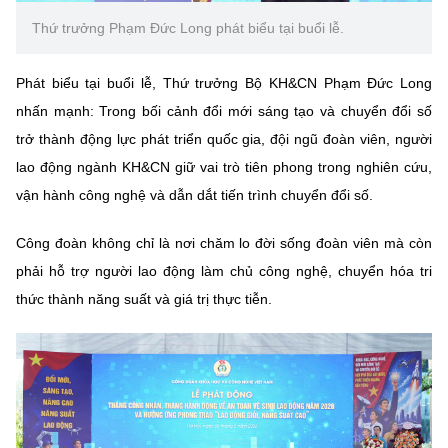
Chọn ngôn ngữ
Thứ trưởng Phạm Đức Long phát biểu tại buổi lễ.
Vietnamese
English
Phát biểu tại buổi lễ, Thứ trưởng Bộ KH&CN Phạm Đức Long
nhấn mạnh: Trong bối cảnh đổi mới sáng tạo và chuyển đổi số
trở thành động lực phát triển quốc gia, đội ngũ đoàn viên, người
BỘ KHOA HỌC VÀ CÔNG NGHỆ
lao động ngành KH&CN giữ vai trò tiên phong trong nghiên cứu,
MINISTRY OF SCIENCE AND TECHNOLOGY
vận hành công nghệ và dẫn dắt tiến trình chuyển đổi số.
Điều khoản sử dụng
Theo dõi MST:
Góp ý
Công đoàn không chỉ là nơi chăm lo đời sống đoàn viên mà còn
Cơ quan chủ quản: Bộ Khoa học và Công nghệ (MST)
phải hỗ trợ người lao động làm chủ công nghệ, chuyển hóa tri
Chịu trách nhiệm nội dung: Nguyễn Thị Hải Hằng
thức thành năng suất và giá trị thực tiễn.
Giám đốc Trung tâm Truyền thông Khoa học và Công nghệ.
Liên hệ
Địa chỉ: Ban Biên tập Cổng TTĐT - 18 Nguyễn Du, TP. Hà Nội
Điện thoại: 024 3936 9506
Email:
stc@mst.gov.vn
©2026 Bản quyền thuộc Bộ Khoa Học và Công Nghệ