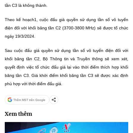
Chọn ngôn ngữ
tần C3 là không thành.
Vietnamese
English
Theo kế hoạch1, cuộc đấu giá quyền sử dụng tần số vô tuyến
điện đối với khối băng tần C2 (3700-3800 MHz) sẽ được tổ chức
ngày 19/3/2024.
BỘ KHOA HỌC VÀ CÔNG NGHỆ
Sau cuộc đấu giá quyền sử dụng tần số vô tuyến điện đối với
MINISTRY OF SCIENCE AND TECHNOLOGY
khối băng tần C2, Bộ Thông tin và Truyền thông sẽ xem xét,
Điều khoản sử dụng
Theo dõi MST:
Góp ý
quyết định việc tổ chức đấu giá lại vào thời điểm thích hợp khối
băng tần C3. Giá khởi điểm khối băng tần C3 sẽ được xác định
Cơ quan chủ quản: Bộ Khoa học và Công nghệ (MST)
phù hợp với thời điểm đấu giá.
Chịu trách nhiệm nội dung: Nguyễn Thị Hải Hằng
Giám đốc Trung tâm Truyền thông Khoa học và Công nghệ.
Thêm MST trên Google
Liên hệ
Địa chỉ: Ban Biên tập Cổng TTĐT - 18 Nguyễn Du, TP. Hà Nội
Xem thêm
Điện thoại: 024 3936 9506
Email:
stc@mst.gov.vn
©2026 Bản quyền thuộc Bộ Khoa Học và Công Nghệ