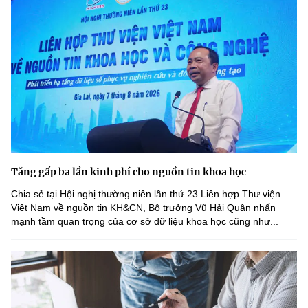
(Ghi rõ nguồn "https://mst.gov.vn" khi phát hành lại thông tin từ
website này)
Tăng gấp ba lần kinh phí cho nguồn tin khoa học
Chia sẻ tại Hội nghị thường niên lần thứ 23 Liên hợp Thư viện
Việt Nam về nguồn tin KH&CN, Bộ trưởng Vũ Hải Quân nhấn
mạnh tầm quan trọng của cơ sở dữ liệu khoa học cũng như...