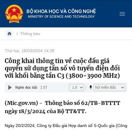
BỘ KHOA HỌC VÀ CÔNG NGHỆ
MINISTRY OF SCIENCE AND TECHNOLOGY
Thông báo
Thứ hai, 18/03/2024 14:28
Danh mục
Công khai thông tin về cuộc đấu giá
quyền sử dụng tần số vô tuyến điện đối
Trang chủ
với khối băng tần C3 (3800-3900 MHz)
Giới thiệu
Nghe đọc bài
1:57
Chức năng nhiệm vụ
Tin tức sự kiện
(Mic.gov.vn) - Thông báo số 62/TB-BTTTT
ngày 18/3/2024 của Bộ TT&TT.
Dịch vụ công
Cơ cấu tổ chức
Khoa học và Công nghệ
Hệ thống văn bản
Ngày 20/2/2024, Công ty Đấu giá Hợp danh số 5-Quốc gia (Công
Lịch sử phát triển
Đổi mới sáng tạo