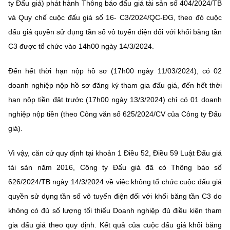
ty Đấu giá) phát hành Thông báo đấu giá tài sản số 404/2024/TB
MST IOFFICE
Văn bản QPPL
Sở Khoa học và Công nghệ
Chuyển đổi số
và Quy chế cuộc đấu giá số 16- C3/2024/QC-ĐG, theo đó cuộc
đấu giá quyền sử dụng tần số vô tuyến điện đối với khối băng tần
THỐNG KÊ
Văn bản chỉ đạo điều hành
Bưu chính, Viễn thông
C3 được tổ chức vào 14h00 ngày 14/3/2024.
Multimedia
Khoa học và Công nghệ
Lấy ý kiến người dân về dự thảo VBQPPL
Sở hữu trí tuệ
Đến hết thời hạn nộp hồ sơ (17h00 ngày 11/03/2024), có 02
THƯ ĐIỆN TỬ
Đổi mới sáng tạo
doanh nghiệp nộp hồ sơ đăng ký tham gia đấu giá, đến hết thời
Tiêu chuẩn, đo lường, chất lượng
hạn nộp tiền đặt trước (17h00 ngày 13/3/2024) chỉ có 01 doanh
Khác
Chuyển đổi số
nghiệp nộp tiền (theo Công văn số 625/2024/CV của Công ty Đấu
Năng lượng nguyên tử
Videos
giá).
Bưu chính, Viễn thông
Tin tổng hợp
Infographic
Vì vậy, căn cứ quy định tại khoản 1 Điều 52, Điều 59 Luật Đấu giá
Sở hữu trí tuệ
Tin địa phương
tài sản năm 2016, Công ty Đấu giá đã có Thông báo số
Ảnh
626/2024/TB ngày 14/3/2024 về việc không tổ chức cuộc đấu giá
Tiêu chuẩn, đo lường, chất lượng
Voice
quyền sử dụng tần số vô tuyến điện đối với khối băng tần C3 do
Năng lượng nguyên tử
không có đủ số lượng tối thiểu Doanh nghiệp đủ điều kiện tham
Nhiệm vụ trọng tâm
gia đấu giá theo quy định. Kết quả của cuộc đấu giá khối băng