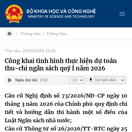
BỘ KHOA HỌC VÀ CÔNG NGHỆ
MINISTRY OF SCIENCE AND TECHNOLOGY
Thông báo
Thông báo
Thứ sáu, 22/05/2026 16:45
Danh mục
Công khai tình hình thực hiện dự toán
thu-chi ngân sách quý I năm 2026
Trang chủ
Nghe đọc bài
0:50
Giới thiệu
Căn cứ Nghị định số 73/2026/NĐ-CP ngày 10
Chức năng nhiệm vụ
Tin tức sự kiện
tháng 3 năm 2026 của Chính phủ quy định chi
Dịch vụ công
tiết và hướng dẫn thi hành một số điều của
Cơ cấu tổ chức
Khoa học và Công nghệ
Luật Ngân sách nhà nước;
Hệ thống văn bản
Lịch sử phát triển
Đổi mới sáng tạo
Căn cứ Thông tư số 26/2026/TT-BTC ngày 25