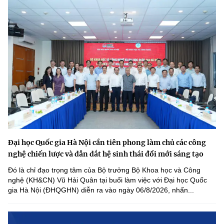
Chọn ngôn ngữ
Vietnamese
English
BỘ KHOA HỌC VÀ CÔNG NGHỆ
MINISTRY OF SCIENCE AND TECHNOLOGY
Điều khoản sử dụng
Theo dõi MST:
Góp ý
Cơ quan chủ quản: Bộ Khoa học và Công nghệ (MST)
Đại học Quốc gia Hà Nội cần tiên phong làm chủ các công
Chịu trách nhiệm nội dung: Nguyễn Thị Hải Hằng
nghệ chiến lược và dẫn dắt hệ sinh thái đổi mới sáng tạo
Giám đốc Trung tâm Truyền thông Khoa học và Công nghệ.
Đó là chỉ đạo trọng tâm của Bộ trưởng Bộ Khoa học và Công
Liên hệ
nghệ (KH&CN) Vũ Hải Quân tại buổi làm việc với Đại học Quốc
Địa chỉ: Ban Biên tập Cổng TTĐT - 18 Nguyễn Du, TP. Hà Nội
gia Hà Nội (ĐHQGHN) diễn ra vào ngày 06/8/2026, nhấn...
Điện thoại: 024 3936 9506
Email:
stc@mst.gov.vn
©2026 Bản quyền thuộc Bộ Khoa Học và Công Nghệ