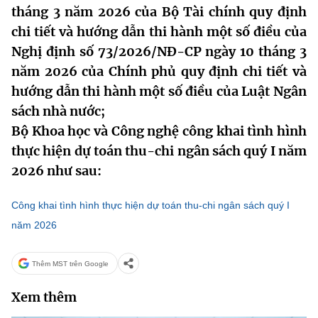
tháng 3 năm 2026 của Bộ Tài chính quy định
MST IOFFICE
Văn bản QPPL
Sở Khoa học và Công nghệ
Chuyển đổi số
chi tiết và hướng dẫn thi hành một số điều của
THỐNG KÊ
Nghị định số 73/2026/NĐ-CP ngày 10 tháng 3
Văn bản chỉ đạo điều hành
Bưu chính, Viễn thông
năm 2026 của Chính phủ quy định chi tiết và
Multimedia
Khoa học và Công nghệ
Lấy ý kiến người dân về dự thảo VBQPPL
hướng dẫn thi hành một số điều của Luật Ngân
Sở hữu trí tuệ
sách nhà nước;
THƯ ĐIỆN TỬ
Đổi mới sáng tạo
Tiêu chuẩn, đo lường, chất lượng
Bộ Khoa học và Công nghệ công khai tình hình
Khác
thực hiện dự toán thu-chi ngân sách quý I năm
Chuyển đổi số
Năng lượng nguyên tử
2026 như sau:
Videos
Bưu chính, Viễn thông
Tin tổng hợp
Infographic
Công khai tình hình thực hiện dự toán thu-chi ngân sách quý I
Sở hữu trí tuệ
năm 2026
Tin địa phương
Ảnh
Tiêu chuẩn, đo lường, chất lượng
Voice
Thêm MST trên Google
Năng lượng nguyên tử
Nhiệm vụ trọng tâm
Xem thêm