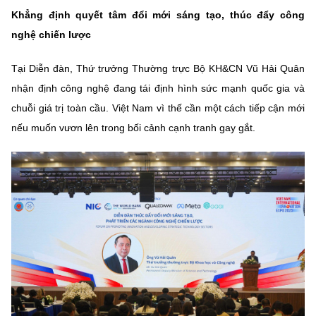
Chọn ngôn ngữ
Khẳng định quyết tâm đổi mới sáng tạo, thúc đẩy công
nghệ chiến lược
Vietnamese
English
Tại Diễn đàn, Thứ trưởng Thường trực Bộ KH&CN Vũ Hải Quân
nhận định công nghệ đang tái định hình sức mạnh quốc gia và
chuỗi giá trị toàn cầu. Việt Nam vì thế cần một cách tiếp cận mới
BỘ KHOA HỌC VÀ CÔNG NGHỆ
MINISTRY OF SCIENCE AND TECHNOLOGY
nếu muốn vươn lên trong bối cảnh cạnh tranh gay gắt.
Điều khoản sử dụng
Theo dõi MST:
Góp ý
Cơ quan chủ quản: Bộ Khoa học và Công nghệ (MST)
Chịu trách nhiệm nội dung: Nguyễn Thị Hải Hằng
Giám đốc Trung tâm Truyền thông Khoa học và Công nghệ.
Liên hệ
Địa chỉ: Ban Biên tập Cổng TTĐT - 18 Nguyễn Du, TP. Hà Nội
Điện thoại: 024 3936 9506
Email:
stc@mst.gov.vn
©2026 Bản quyền thuộc Bộ Khoa Học và Công Nghệ