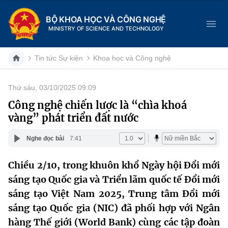
BỘ KHOA HỌC VÀ CÔNG NGHỆ
MINISTRY OF SCIENCE AND TECHNOLOGY
Tin tức Sự kiện
Khoa học và Công nghệ
Thứ sáu, 03/10/2025 09:09
Danh mục
Công nghệ chiến lược là “chìa khoá
vàng” phát triển đất nước
Trang chủ
Nghe đọc bài
7:41
Giới thiệu
Chiều 2/10, trong khuôn khổ Ngày hội Đổi mới
Chức năng nhiệm vụ
Tin tức sự kiện
sáng tạo Quốc gia và Triển lãm quốc tế Đổi mới
Dịch vụ công
sáng tạo Việt Nam 2025, Trung tâm Đổi mới
Cơ cấu tổ chức
Khoa học và Công nghệ
sáng tạo Quốc gia (NIC) đã phối hợp với Ngân
Hệ thống văn bản
Lịch sử phát triển
Đổi mới sáng tạo
hàng Thế giới (World Bank) cùng các tập đoàn