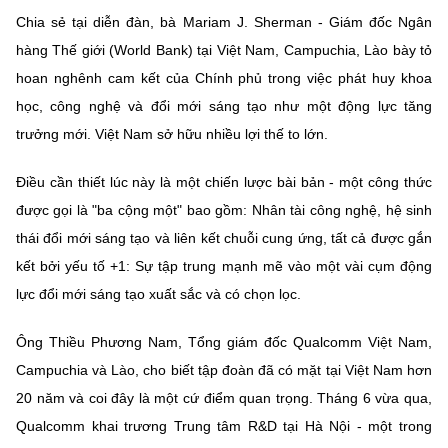
Chia sẻ tại diễn đàn, bà Mariam J. Sherman - Giám đốc Ngân
hàng Thế giới (World Bank) tại Việt Nam, Campuchia, Lào bày tỏ
hoan nghênh cam kết của Chính phủ trong việc phát huy khoa
học, công nghệ và đổi mới sáng tạo như một động lực tăng
trưởng mới. Việt Nam sở hữu nhiều lợi thế to lớn.
Điều cần thiết lúc này là một chiến lược bài bản - một công thức
được gọi là "ba cộng một" bao gồm: Nhân tài công nghệ, hệ sinh
thái đổi mới sáng tạo và liên kết chuỗi cung ứng, tất cả được gắn
kết bởi yếu tố +1: Sự tập trung mạnh mẽ vào một vài cụm động
lực đổi mới sáng tạo xuất sắc và có chọn lọc.
Ông Thiều Phương Nam, Tổng giám đốc Qualcomm Việt Nam,
Campuchia và Lào, cho biết tập đoàn đã có mặt tại Việt Nam hơn
20 năm và coi đây là một cứ điểm quan trọng. Tháng 6 vừa qua,
Qualcomm khai trương Trung tâm R&D tại Hà Nội - một trong