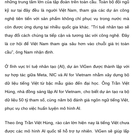
những trung tâm lớn của tập đoàn trên toàn cầu. Toàn bộ đội ngũ
kỹ sư tại đây đều là người Việt Nam, tham gia các dự án công
nghệ tiên tiến với sản phẩm không chỉ phục vụ trong nước mà
còn được ứng dụng tại nhiều quốc gia khác. "Trí tuệ nhân tạo sẽ
thay đổi cách chúng ta tiếp cận và tương tác với công nghệ. Đây
là cơ hội để Việt Nam tham gia sâu hơn vào chuỗi giá trị toàn
cầu", ông Nam nhận định.
Ở lĩnh vực trí tuệ nhân tạo (AI), dự án ViGen được thành lập với
sự hợp tác giữa Meta, NIC và AI for Vietnam nhằm xây dựng bộ
dữ liệu tiếng Việt từ bậc mẫu giáo đến đại học. Ông Trần Việt
Hùng, nhà đồng sáng lập AI for Vietnam, cho biết dự án tạo ra bộ
dữ liệu 50 tỷ tham số, cùng năm bộ đánh giá ngôn ngữ tiếng Việt,
phục vụ cho việc huấn luyện mô hình AI.
Theo ông Trần Việt Hùng, rào cản lớn hiện nay là tiếng Việt chưa
được các mô hình AI quốc tế hỗ trợ tự nhiên. ViGen sẽ giúp lấp