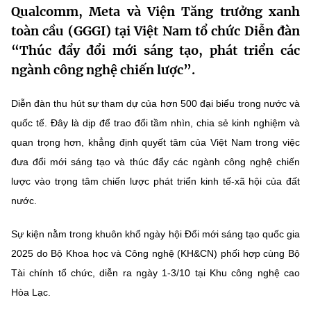
Qualcomm, Meta và Viện Tăng trưởng xanh
MST IOFFICE
Văn bản QPPL
Sở Khoa học và Công nghệ
Chuyển đổi số
toàn cầu (GGGI) tại Việt Nam tổ chức Diễn đàn
THỐNG KÊ
“Thúc đẩy đổi mới sáng tạo, phát triển các
Văn bản chỉ đạo điều hành
Bưu chính, Viễn thông
ngành công nghệ chiến lược”.
Multimedia
Khoa học và Công nghệ
Lấy ý kiến người dân về dự thảo VBQPPL
Sở hữu trí tuệ
Diễn đàn thu hút sự tham dự của hơn 500 đại biểu trong nước và
THƯ ĐIỆN TỬ
Đổi mới sáng tạo
Tiêu chuẩn, đo lường, chất lượng
quốc tế. Đây là dịp để trao đổi tầm nhìn, chia sẻ kinh nghiệm và
Khác
quan trọng hơn, khẳng định quyết tâm của Việt Nam trong việc
Chuyển đổi số
Năng lượng nguyên tử
đưa đổi mới sáng tạo và thúc đẩy các ngành công nghệ chiến
Videos
lược vào trọng tâm chiến lược phát triển kinh tế-xã hội của đất
Bưu chính, Viễn thông
Tin tổng hợp
Infographic
nước.
Sở hữu trí tuệ
Tin địa phương
Ảnh
Sự kiện nằm trong khuôn khổ ngày hội Đổi mới sáng tạo quốc gia
Tiêu chuẩn, đo lường, chất lượng
2025 do Bộ Khoa học và Công nghệ (KH&CN) phối hợp cùng Bộ
Voice
Tài chính tổ chức, diễn ra ngày 1-3/10 tại Khu công nghệ cao
Năng lượng nguyên tử
Nhiệm vụ trọng tâm
Hòa Lạc.