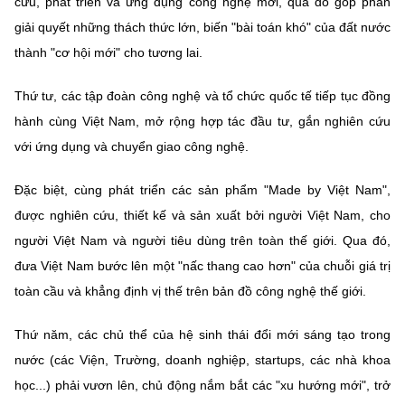
cứu, phát triển và ứng dụng công nghệ mới, qua đó góp phần
giải quyết những thách thức lớn, biến "bài toán khó" của đất nước
thành "cơ hội mới" cho tương lai.
Thứ tư, các tập đoàn công nghệ và tổ chức quốc tế tiếp tục đồng
hành cùng Việt Nam, mở rộng hợp tác đầu tư, gắn nghiên cứu
với ứng dụng và chuyển giao công nghệ.
Đặc biệt, cùng phát triển các sản phẩm "Made by Việt Nam",
được nghiên cứu, thiết kế và sản xuất bởi người Việt Nam, cho
người Việt Nam và người tiêu dùng trên toàn thế giới. Qua đó,
đưa Việt Nam bước lên một "nấc thang cao hơn" của chuỗi giá trị
toàn cầu và khẳng định vị thế trên bản đồ công nghệ thế giới.
Thứ năm, các chủ thể của hệ sinh thái đổi mới sáng tạo trong
nước (các Viện, Trường, doanh nghiệp, startups, các nhà khoa
học...) phải vươn lên, chủ động nắm bắt các "xu hướng mới", trở