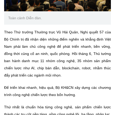
(Ghi rõ nguồn "https://mst.gov.vn" khi phát hành lại thông tin từ
website này)
Toàn cảnh Diễn đàn.
Theo Thứ trưởng Thường trực Vũ Hải Quân, Nghị quyết 57 của
Bộ Chính trị đã nhận diện những điểm nghẽn và khẳng định Việt
Nam phải làm chủ công nghệ để phát triển nhanh, bền vững,
đồng thời củng cố an ninh, quốc phòng. Hồi tháng 6, Thủ tướng
ban hành danh mục 11 nhóm công nghệ, 35 nhóm sản phẩm
chiến lược như AI, chip bán dẫn, blockchain, robot, nhằm thúc
đẩy phát triển các ngành mũi nhọn.
Để triển khai nhanh, hiệu quả, Bộ KH&CN xây dựng các chương
trình công nghệ chiến lược theo bốn hướng.
Thứ nhất là chuẩn hóa từng công nghệ, sản phẩm chiến lược
thành các trụ cột nền tảng, gồm công nghệ lõi, hạ tầng, nhân lực.