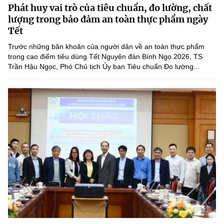
Phát huy vai trò của tiêu chuẩn, đo lường, chất
MST IOFFICE
Văn bản QPPL
Sở Khoa học và Công nghệ
Chuyển đổi số
lượng trong bảo đảm an toàn thực phẩm ngày
Tết
THỐNG KÊ
Văn bản chỉ đạo điều hành
Bưu chính, Viễn thông
Trước những băn khoăn của người dân về an toàn thực phẩm
Multimedia
trong cao điểm tiêu dùng Tết Nguyên đán Bính Ngọ 2026, TS
Khoa học và Công nghệ
Lấy ý kiến người dân về dự thảo VBQPPL
Sở hữu trí tuệ
Trần Hậu Ngọc, Phó Chủ tịch Ủy ban Tiêu chuẩn Đo lường...
THƯ ĐIỆN TỬ
Đổi mới sáng tạo
Tiêu chuẩn, đo lường, chất lượng
Khác
Chuyển đổi số
Năng lượng nguyên tử
Videos
Bưu chính, Viễn thông
Tin tổng hợp
Infographic
Sở hữu trí tuệ
Tin địa phương
Ảnh
Tiêu chuẩn, đo lường, chất lượng
Voice
Năng lượng nguyên tử
Nhiệm vụ trọng tâm