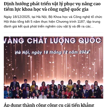
Chọn ngôn ngữ
Định hướng phát triển vật lý phục vụ nâng cao
tiềm lực khoa học và công nghệ quốc gia
Vietnamese
English
Ngày 18/12/2025, tại Hà Nội, Bộ Khoa học và Công nghệ tổ chức
Hội thảo tổng kết 5 năm thực hiện Chương trình 1187, tập trung
đánh giá kết quả phát triển nghiên cứu vật lý và đề ra các...
BỘ KHOA HỌC VÀ CÔNG NGHỆ
MINISTRY OF SCIENCE AND TECHNOLOGY
Điều khoản sử dụng
Theo dõi MST:
Góp ý
Cơ quan chủ quản: Bộ Khoa học và Công nghệ (MST)
Chịu trách nhiệm nội dung: Nguyễn Thị Hải Hằng
Giám đốc Trung tâm Truyền thông Khoa học và Công nghệ.
Liên hệ
Địa chỉ: Ban Biên tập Cổng TTĐT - 18 Nguyễn Du, TP. Hà Nội
Điện thoại: 024 3936 9506
Email:
stc@mst.gov.vn
©2026 Bản quyền thuộc Bộ Khoa Học và Công Nghệ
Áp dụng thành công công cụ cải tiến khẳng