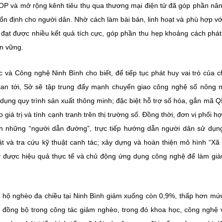
OP và mở rộng kênh tiêu thụ qua thương mại điện tử đã góp phần nâ
 ổn định cho người dân. Nhờ cách làm bài bản, linh hoạt và phù hợp vớ
 đạt được nhiều kết quả tích cực, góp phần thu hẹp khoảng cách phát 
ền vững.
 Công nghệ Ninh Bình cho biết, để tiếp tục phát huy vai trò của 
gian tới, Sở sẽ tập trung đẩy mạnh chuyển giao công nghệ số nông 
dụng quy trình sản xuất thông minh; đặc biệt hỗ trợ số hóa, gắn mã Q
 trị và tính cạnh tranh trên thị trường số. Đồng thời, đơn vị phối h
nh những “người dẫn đường”, trực tiếp hướng dẫn người dân sử dụn
ặt và tra cứu kỹ thuật canh tác; xây dựng và hoàn thiện mô hình “Xã
y được hiệu quả thực tế và chủ động ứng dụng công nghệ để làm già
ệ hộ nghèo đa chiều tại Ninh Bình giảm xuống còn 0,9%, thấp hơn mứ
 đồng bộ trong công tác giảm nghèo, trong đó khoa học, công nghệ 