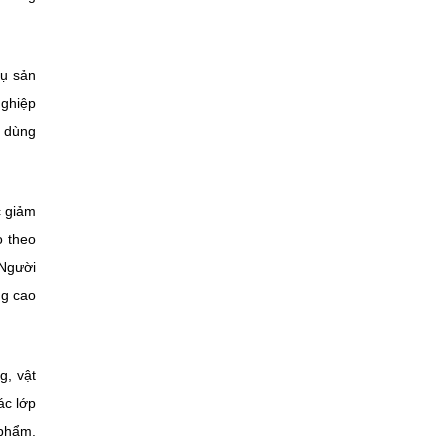
hụ sản
nghiệp
u dùng
c giảm
o theo
 Người
ng cao
g, vật
ác lớp
 phẩm.