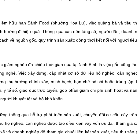
iệm hữu hạn Sành Food (phường Hoa Lư), việc quảng bá và tiêu t
h hướng đi hiệu quả. Thông qua các nền tảng số, người dân, doanh 
ạch về nguồn gốc, quy trình sản xuất; đồng thời kết nối với người tiê
 giảm nghèo đa chiều thời gian qua tại Ninh Bình là việc gắn công tá
ng nghệ. Việc xây dựng, cập nhật cơ sở dữ liệu hộ nghèo, cận nghè
ượng thụ hưởng chính xác, minh bạch, hạn chế bỏ sót hoặc trùng lặp.
, y tế số, giáo dục trực tuyến, góp phần giảm chi phí sinh hoạt và nâ
 người khuyết tật và hộ khó khăn.
ững thông qua hỗ trợ phát triển sản xuất, chuyển đổi cơ cấu cây trồn
ều hộ nghèo, cận nghèo được tạo điều kiện vay vốn ưu đãi, tham gia c
 xã và doanh nghiệp để tham gia chuỗi liên kết sản xuất, tiêu thụ sản