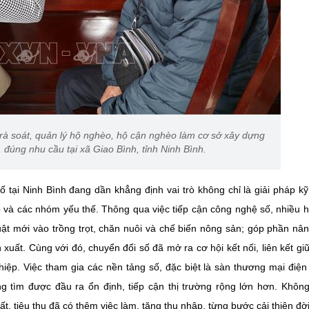
rà soát, quản lý hộ nghèo, hộ cận nghèo làm cơ sở xây dựng
 đúng nhu cầu tại xã Giao Bình, tỉnh Ninh Bình.
 tại Ninh Bình đang dần khẳng định vai trò không chỉ là giải pháp kỹ
o và các nhóm yếu thế. Thông qua việc tiếp cận công nghệ số, nhiều 
ật mới vào trồng trọt, chăn nuôi và chế biến nông sản; góp phần nâ
xuất. Cùng với đó, chuyển đổi số đã mở ra cơ hội kết nối, liên kết gi
hiệp. Việc tham gia các nền tảng số, đặc biệt là sàn thương mại điện
 tìm được đầu ra ổn định, tiếp cận thị trường rộng lớn hơn. Không
t, tiêu thụ đã có thêm việc làm, tăng thu nhập, từng bước cải thiện đờ