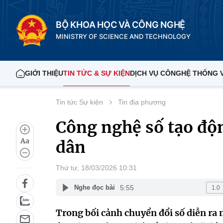
BỘ KHOA HỌC VÀ CÔNG NGHỆ
MINISTRY OF SCIENCE AND TECHNOLOGY
GIỚI THIỆU
TIN TỨC & SỰ KIỆN
DỊCH VỤ CÔNG
HỆ THỐNG 
Tin tức Sự kiện
Tin địa phương
Công nghệ số tạo độ
Aa
dân
Thứ tư, 18/03/2026 10:31
5:55
Nghe đọc bài
Trong bối cảnh chuyển đổi số diễn ra