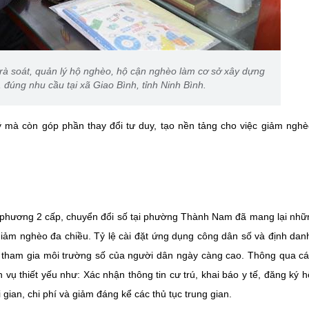
rà soát, quản lý hộ nghèo, hộ cận nghèo làm cơ sở xây dựng
 đúng nhu cầu tại xã Giao Bình, tỉnh Ninh Bình.
 mà còn góp phần thay đổi tư duy, tạo nền tảng cho việc giảm ngh
a phương 2 cấp, chuyển đổi số tại phường Thành Nam đã mang lại nhữ
 giảm nghèo đa chiều. Tỷ lệ cài đặt ứng dụng công dân số và định dan
à tham gia môi trường số của người dân ngày càng cao. Thông qua c
vụ thiết yếu như: Xác nhận thông tin cư trú, khai báo y tế, đăng ký hộ
gian, chi phí và giảm đáng kể các thủ tục trung gian.