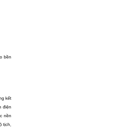
èo bền
ng kết
h điện
ác nền
 tịch,