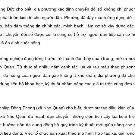
Đức cho biết, địa phương xác định chuyển đổi số không chỉ phục 
 phát triển kinh tế cho người dân. Phường đã đẩy mạnh ứng dụng dữ l
èo, bảo đảm thông tin chính xác, minh bạch, làm cơ sở xây dựng các
i, chuyển đổi số được coi là công cụ hỗ trợ người dân tiếp cận cơ h
và ổn định cuộc sống.
nông nghiệp đang từng bước trở thành đòn bẩy quan trọng, mở ra hư
ho Quan. Từ thực tế nhiều năm canh tác lúa và rau màu theo phươn
h, đời sống của người dân gặp không ít khó khăn, địa phương đã ch
ụng tiến bộ khoa học, kỹ thuật nhằm nâng cao giá trị trên cùng đơn v
hiệp Đồng Phong (xã Nho Quan) cho biết, được sự tạo điều kiện của
ân xã Nho Quan đã mạnh dạn chuyển những diện tích cấy lúa kém hi
ợc hướng dẫn áp dụng đồng bộ quy trình kỹ thuật mới giúp nâng cao gi
ười tiêu dùng. Việc tổ chức sản xuất theo mô hình hợp tác xã, gắn ứn