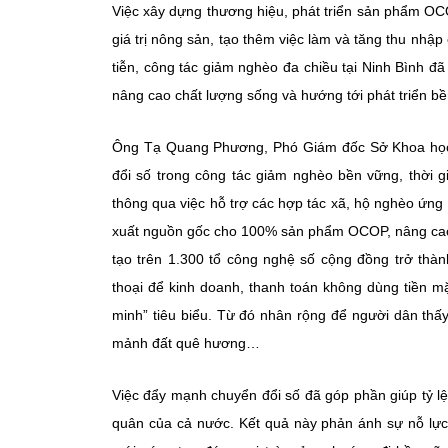
Việc xây dựng thương hiệu, phát triển sản phẩm OC
giá trị nông sản, tạo thêm việc làm và tăng thu nhập
tiễn, công tác giảm nghèo đa chiều tại Ninh Bình đã
nâng cao chất lượng sống và hướng tới phát triển b
Ông Tạ Quang Phương, Phó Giám đốc Sở Khoa học và
đổi số trong công tác giảm nghèo bền vững, thời 
thông qua việc hỗ trợ các hợp tác xã, hộ nghèo ứng 
xuất nguồn gốc cho 100% sản phẩm OCOP, nâng cao giá
tạo trên 1.300 tổ công nghệ số cộng đồng trở thà
thoại để kinh doanh, thanh toán không dùng tiền m
minh” tiêu biểu. Từ đó nhân rộng để người dân thấ
mảnh đất quê hương…
Việc đẩy mạnh chuyển đổi số đã góp phần giúp tỷ l
quân của cả nước. Kết quả này phản ánh sự nỗ lực