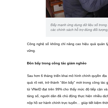
Đẩy mạnh ứng dụng dữ liệu số trong 
các chính sách hỗ trợ đúng đối tượng,
Công nghệ số không chỉ nâng cao hiệu quả quản lý
vững.
Đòn bẩy trong công tác giảm nghèo
Sau hơn 6 tháng triển khai mô hình chính quyền đị
quả rõ nét, trở thành "đòn bẩy" mới trong công tác
tử VNeID đạt trên 99% cho thấy mức độ tiếp cận v
tảng số, người dân đã chủ động thực hiện nhiều dịch 
nộp hồ sơ hành chính trực tuyến… giúp tiết kiệm thời 