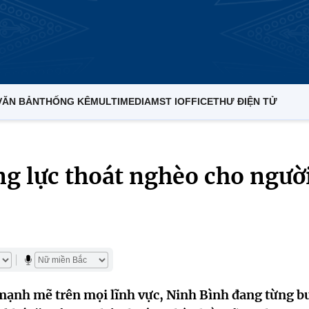
VĂN BẢN
THỐNG KÊ
MULTIMEDIA
MST IOFFICE
THƯ ĐIỆN TỬ
ng lực thoát nghèo cho ngườ
 mạnh mẽ trên mọi lĩnh vực, Ninh Bình đang từng b