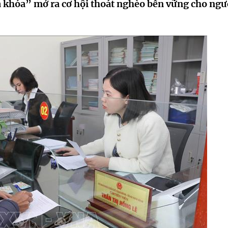
 khóa” mở ra cơ hội thoát nghèo bền vững cho ngư