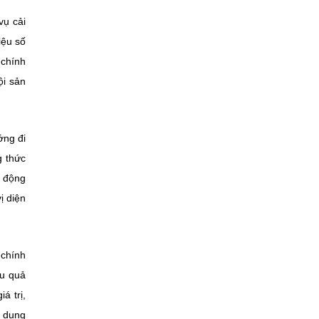
vụ cải
iệu số
 chính
ội sản
ớng đi
g thức
ủ động
ị diện
 chính
ệu quả
á trị,
g dụng