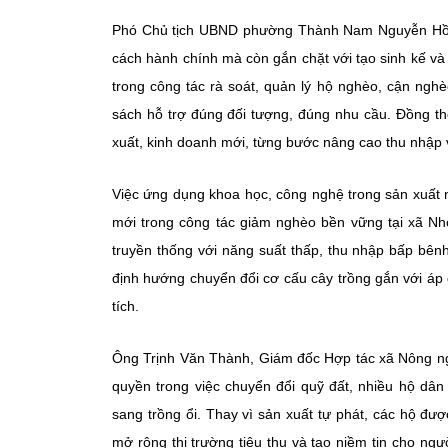
Phó Chủ tịch UBND phường Thành Nam Nguyễn Hồng 
cách hành chính mà còn gắn chặt với tạo sinh kế và
trong công tác rà soát, quản lý hộ nghèo, cận ngh
sách hỗ trợ đúng đối tượng, đúng nhu cầu. Đồng thờ
xuất, kinh doanh mới, từng bước nâng cao thu nhập 
Việc ứng dụng khoa học, công nghệ trong sản xuất 
mới trong công tác giảm nghèo bền vững tại xã N
truyền thống với năng suất thấp, thu nhập bấp bên
định hướng chuyển đổi cơ cấu cây trồng gắn với áp d
tích.
Ông Trịnh Văn Thành, Giám đốc Hợp tác xã Nông ng
quyền trong việc chuyển đổi quỹ đất, nhiều hộ d
sang trồng ổi. Thay vì sản xuất tự phát, các hộ đư
mở rộng thị trường tiêu thụ và tạo niềm tin cho ng