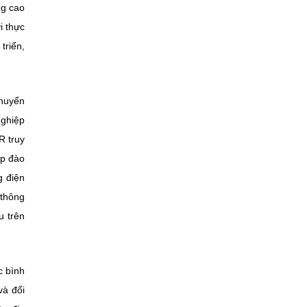
ng cao
i thực
triển,
chuyển
nghiệp
R truy
ợp đào
g điện
 thông
u trên
c bình
và đổi