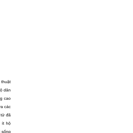
 thuật
hộ dân
ng cao
ữa các
 tử đã
 ít hộ
i sống