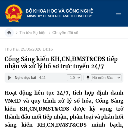
BỘ KHOA HỌC VÀ CÔNG NGHỆ
MINISTRY OF SCIENCE AND TECHNOLOGY
Tin tức Sự kiện
Chuyển đổi số
Thứ hai, 25/05/2026 14:16
Danh mục
Cổng Sáng kiến KH,CN,ĐMST&CĐS tiếp
nhận và xử lý hồ sơ trực tuyến 24/7
Trang chủ
Nghe đọc bài
4:11
Giới thiệu
Hoạt động liên tục 24/7, tích hợp định danh
Chức năng nhiệm vụ
Tin tức sự kiện
VNeID và quy trình xử lý số hóa, Cổng Sáng
Dịch vụ công
kiến KH,CN,ĐMST&CĐS được kỳ vọng trở
Cơ cấu tổ chức
Khoa học và Công nghệ
thành đầu mối tiếp nhận, phân loại và phản hồi
Hệ thống văn bản
Lịch sử phát triển
Đổi mới sáng tạo
sáng kiến KH,CN,ĐMST&CĐS minh bạch,