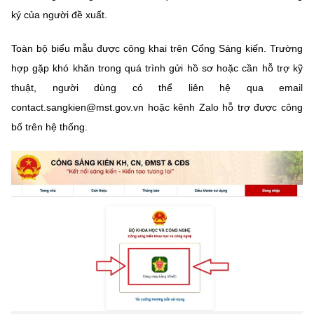
Chọn ngôn ngữ
ký của người đề xuất.
Vietnamese
English
Toàn bộ biểu mẫu được công khai trên Cổng Sáng kiến. Trường
hợp gặp khó khăn trong quá trình gửi hồ sơ hoặc cần hỗ trợ kỹ
thuật, người dùng có thể liên hệ qua email
contact.sangkien@mst.gov.vn hoặc kênh Zalo hỗ trợ được công
BỘ KHOA HỌC VÀ CÔNG NGHỆ
MINISTRY OF SCIENCE AND TECHNOLOGY
bố trên hệ thống.
Điều khoản sử dụng
Theo dõi MST:
Góp ý
Cơ quan chủ quản: Bộ Khoa học và Công nghệ (MST)
Chịu trách nhiệm nội dung: Nguyễn Thị Hải Hằng
Giám đốc Trung tâm Truyền thông Khoa học và Công nghệ.
Liên hệ
Địa chỉ: Ban Biên tập Cổng TTĐT - 18 Nguyễn Du, TP. Hà Nội
Điện thoại: 024 3936 9506
Email:
stc@mst.gov.vn
©2026 Bản quyền thuộc Bộ Khoa Học và Công Nghệ