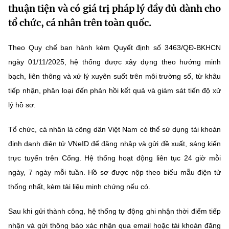
thuận tiện và có giá trị pháp lý đầy đủ dành cho
MST IOFFICE
Văn bản QPPL
Sở Khoa học và Công nghệ
Chuyển đổi số
tổ chức, cá nhân trên toàn quốc.
THỐNG KÊ
Văn bản chỉ đạo điều hành
Bưu chính, Viễn thông
Theo Quy chế ban hành kèm Quyết định số 3463/QĐ-BKHCN
Multimedia
Khoa học và Công nghệ
ngày 01/11/2025, hệ thống được xây dựng theo hướng minh
Lấy ý kiến người dân về dự thảo VBQPPL
Sở hữu trí tuệ
bạch, liên thông và xử lý xuyên suốt trên môi trường số, từ khâu
THƯ ĐIỆN TỬ
Đổi mới sáng tạo
Tiêu chuẩn, đo lường, chất lượng
tiếp nhận, phân loại đến phản hồi kết quả và giám sát tiến độ xử
Khác
lý hồ sơ.
Chuyển đổi số
Năng lượng nguyên tử
Videos
Tổ chức, cá nhân là công dân Việt Nam có thể sử dụng tài khoản
Bưu chính, Viễn thông
Tin tổng hợp
định danh điện tử VNeID để đăng nhập và gửi đề xuất, sáng kiến
Infographic
trực tuyến trên Cổng. Hệ thống hoạt động liên tục 24 giờ mỗi
Sở hữu trí tuệ
Tin địa phương
Ảnh
ngày, 7 ngày mỗi tuần. Hồ sơ được nộp theo biểu mẫu điện tử
Tiêu chuẩn, đo lường, chất lượng
thống nhất, kèm tài liệu minh chứng nếu có.
Voice
Năng lượng nguyên tử
Nhiệm vụ trọng tâm
Sau khi gửi thành công, hệ thống tự động ghi nhận thời điểm tiếp
nhận và gửi thông báo xác nhận qua email hoặc tài khoản đăng