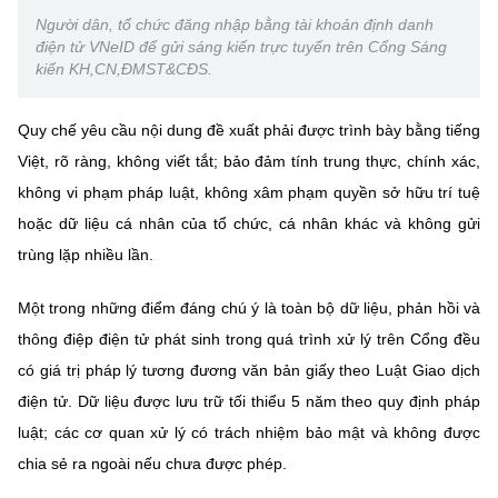
(Ghi rõ nguồn "https://mst.gov.vn" khi phát hành lại thông tin từ
Người dân, tổ chức đăng nhập bằng tài khoản định danh
website này)
điện tử VNeID để gửi sáng kiến trực tuyến trên Cổng Sáng
kiến KH,CN,ĐMST&CĐS.
Quy chế yêu cầu nội dung đề xuất phải được trình bày bằng tiếng
Việt, rõ ràng, không viết tắt; bảo đảm tính trung thực, chính xác,
không vi phạm pháp luật, không xâm phạm quyền sở hữu trí tuệ
hoặc dữ liệu cá nhân của tổ chức, cá nhân khác và không gửi
trùng lặp nhiều lần.
Một trong những điểm đáng chú ý là toàn bộ dữ liệu, phản hồi và
thông điệp điện tử phát sinh trong quá trình xử lý trên Cổng đều
có giá trị pháp lý tương đương văn bản giấy theo Luật Giao dịch
điện tử. Dữ liệu được lưu trữ tối thiểu 5 năm theo quy định pháp
luật; các cơ quan xử lý có trách nhiệm bảo mật và không được
chia sẻ ra ngoài nếu chưa được phép.