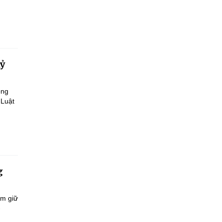
kỷ
ông
 Luật
g
ắm giữ
-