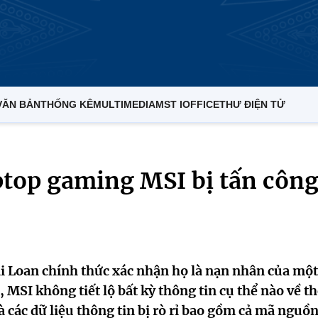
VĂN BẢN
THỐNG KÊ
MULTIMEDIA
MST IOFFICE
THƯ ĐIỆN TỬ
ptop gaming MSI bị tấn côn
ài Loan chính thức xác nhận họ là nạn nhân của một
MSI không tiết lộ bất kỳ thông tin cụ thể nào về th
 các dữ liệu thông tin bị rò rỉ bao gồm cả mã nguồ