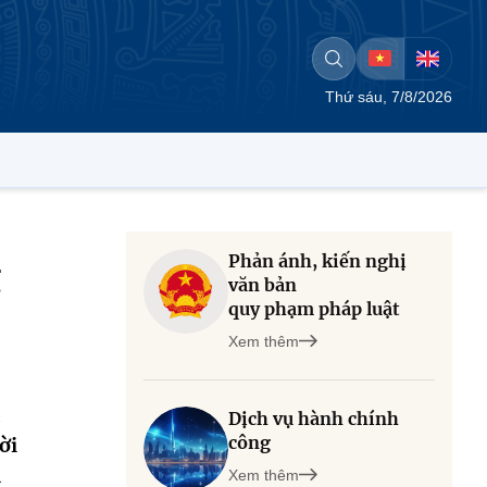
Thứ sáu, 7/8/2026
Phản ánh, kiến nghị
g
văn bản
quy phạm pháp luật
Xem thêm
Dịch vụ hành chính
công
ời
n
Xem thêm