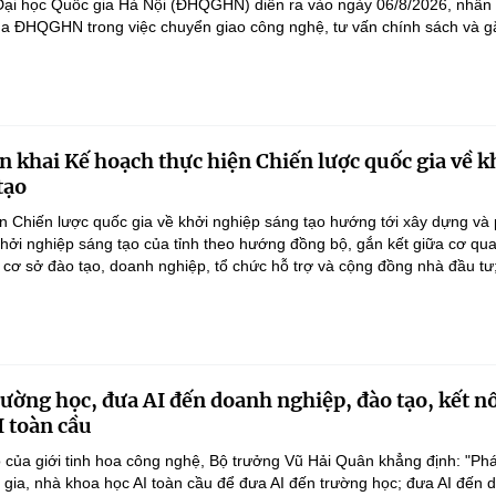
 Đại học Quốc gia Hà Nội (ĐHQGHN) diễn ra vào ngày 06/8/2026, nhấ
của ĐHQGHN trong việc chuyển giao công nghệ, tư vấn chính sách và gắ
n khai Kế hoạch thực hiện Chiến lược quốc gia về k
tạo
n Chiến lược quốc gia về khởi nghiệp sáng tạo hướng tới xây dựng và 
 khởi nghiệp sáng tạo của tỉnh theo hướng đồng bộ, gắn kết giữa cơ qu
 cơ sở đào tạo, doanh nghiệp, tổ chức hỗ trợ và cộng đồng nhà đầu tư;
rường học, đưa AI đến doanh nghiệp, đào tạo, kết n
I toàn cầu
 của giới tinh hoa công nghệ, Bộ trưởng Vũ Hải Quân khẳng định: "Phá
n gia, nhà khoa học AI toàn cầu để đưa AI đến trường học; đưa AI đến 