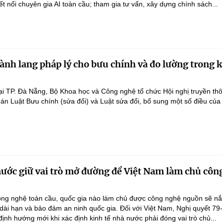
ết nối chuyên gia AI toàn cầu; tham gia tư vấn, xây dựng chính sách...
ành lang pháp lý cho bưu chính và đo lường trong 
ại TP. Đà Nẵng, Bộ Khoa học và Công nghệ tổ chức Hội nghị truyền th
 án Luật Bưu chính (sửa đổi) và Luật sửa đổi, bổ sung một số điều của
nước giữ vai trò mở đường để Việt Nam làm chủ côn
ông nghệ toàn cầu, quốc gia nào làm chủ được công nghệ nguồn sẽ n
 dài hạn và bảo đảm an ninh quốc gia. Đối với Việt Nam, Nghị quyết 79
nh hướng mới khi xác định kinh tế nhà nước phải đóng vai trò chủ...