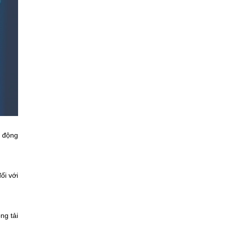
c động
ối với
ng tải