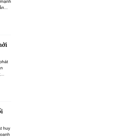
n mạnh
n...
hởi
phát
an
...
ối
t huy
doanh