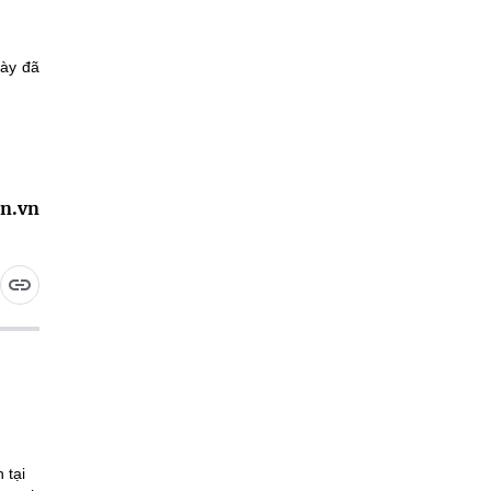
ày đã
in.vn
 tại