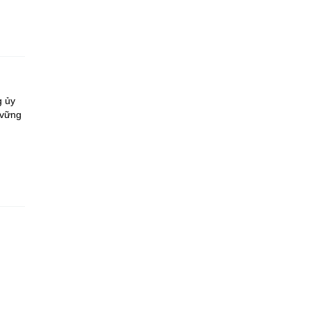
g ủy
 vững