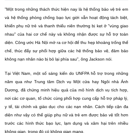
"Một trong những thách thức hiện nay là hệ thống bảo vệ trẻ em
và hệ thống phòng chống bạo lực giới vẫn hoạt động tách biệt,
khiến phụ nữ trẻ và thanh thiếu niên thường bị kẹt ở "vùng giao
nhau" của hai cơ chế này và không nhận được sự hỗ trợ toàn
diện. Công ước Hà Nội mở ra cơ hội để thu hẹp khoảng trống thể
chế, thúc đẩy sự phối hợp giữa các hệ thống bảo vệ, đảm bảo
không nạn nhân nào bị bỏ lại phía sau", ông Jackson nói.
Tại Việt Nam, một số sáng kiến do UNFPA hỗ trợ trong những
năm qua như Trung tâm Dịch vụ Một cửa hay Ngôi nhà Ánh
Dương, đã chứng minh hiệu quả của mô hình dịch vụ tích hợp,
nơi các cơ quan, tổ chức cùng phối hợp cung cấp hỗ trợ pháp lý,
y tế, tài chính và giáo dục cho các nạn nhân. Cách tiếp cận đa
diện như vậy có thể giúp phụ nữ và trẻ em được bảo vệ tốt hơn
trước các hình thức bạo lực, lạm dụng và xâm hại trên nhiều
không gian, trong đó có không gian mạng.