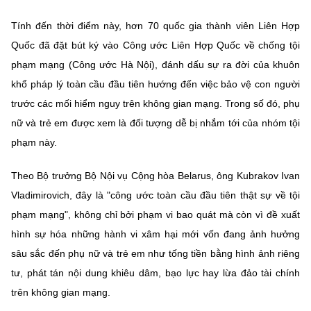
MST IOFFICE
Văn bản QPPL
Sở Khoa học và Công nghệ
Chuyển đổi số
Tính đến thời điểm này, hơn 70 quốc gia thành viên Liên Hợp
Quốc đã đặt bút ký vào Công ước Liên Hợp Quốc về chống tội
THỐNG KÊ
Văn bản chỉ đạo điều hành
Bưu chính, Viễn thông
phạm mạng (Công ước Hà Nội), đánh dấu sự ra đời của khuôn
Multimedia
Khoa học và Công nghệ
khổ pháp lý toàn cầu đầu tiên hướng đến việc bảo vệ con người
Lấy ý kiến người dân về dự thảo VBQPPL
Sở hữu trí tuệ
trước các mối hiểm nguy trên không gian mạng. Trong số đó, phụ
THƯ ĐIỆN TỬ
Đổi mới sáng tạo
Tiêu chuẩn, đo lường, chất lượng
nữ và trẻ em được xem là đối tượng dễ bị nhắm tới của nhóm tội
Khác
phạm này.
Chuyển đổi số
Năng lượng nguyên tử
Videos
Theo Bộ trưởng Bộ Nội vụ Cộng hòa Belarus, ông Kubrakov Ivan
Bưu chính, Viễn thông
Tin tổng hợp
Vladimirovich, đây là "công ước toàn cầu đầu tiên thật sự về tội
Infographic
phạm mạng", không chỉ bởi phạm vi bao quát mà còn vì đề xuất
Sở hữu trí tuệ
Tin địa phương
Ảnh
hình sự hóa những hành vi xâm hại mới vốn đang ảnh hưởng
Tiêu chuẩn, đo lường, chất lượng
sâu sắc đến phụ nữ và trẻ em như tống tiền bằng hình ảnh riêng
Voice
tư, phát tán nội dung khiêu dâm, bạo lực hay lừa đảo tài chính
Năng lượng nguyên tử
Nhiệm vụ trọng tâm
trên không gian mạng.