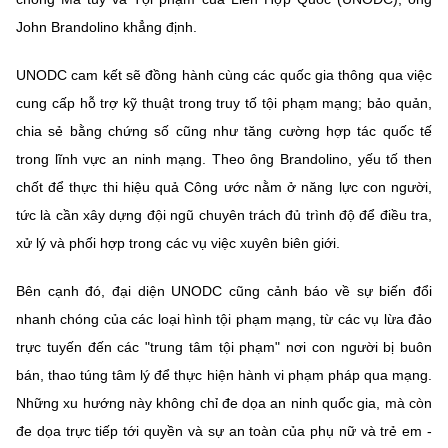
John Brandolino khẳng định.
UNODC cam kết sẽ đồng hành cùng các quốc gia thông qua việc
cung cấp hỗ trợ kỹ thuật trong truy tố tội phạm mạng; bảo quản,
chia sẻ bằng chứng số cũng như tăng cường hợp tác quốc tế
trong lĩnh vực an ninh mạng. Theo ông Brandolino, yếu tố then
chốt để thực thi hiệu quả Công ước nằm ở năng lực con người,
tức là cần xây dựng đội ngũ chuyên trách đủ trình độ để điều tra,
xử lý và phối hợp trong các vụ việc xuyên biên giới.
Bên cạnh đó, đại diện UNODC cũng cảnh báo về sự biến đổi
nhanh chóng của các loại hình tội phạm mạng, từ các vụ lừa đảo
trực tuyến đến các "trung tâm tội phạm" nơi con người bị buôn
bán, thao túng tâm lý để thực hiện hành vi phạm pháp qua mạng.
Những xu hướng này không chỉ đe dọa an ninh quốc gia, mà còn
đe dọa trực tiếp tới quyền và sự an toàn của phụ nữ và trẻ em -