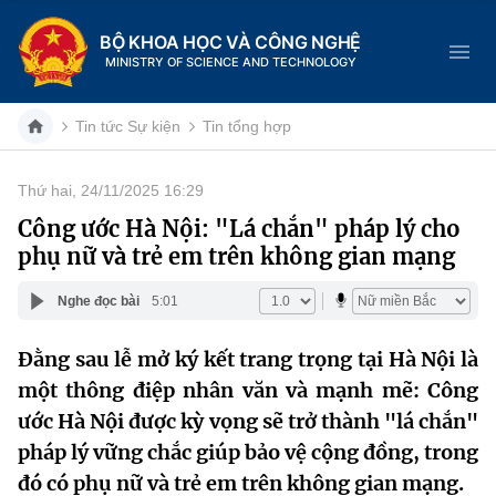
BỘ KHOA HỌC VÀ CÔNG NGHỆ
MINISTRY OF SCIENCE AND TECHNOLOGY
Tin tức Sự kiện
Tin tổng hợp
Thứ hai, 24/11/2025 16:29
Danh mục
Công ước Hà Nội: "Lá chắn" pháp lý cho
phụ nữ và trẻ em trên không gian mạng
Trang chủ
Nghe đọc bài
5:01
Giới thiệu
Đằng sau lễ mở ký kết trang trọng tại Hà Nội là
Chức năng nhiệm vụ
Tin tức sự kiện
một thông điệp nhân văn và mạnh mẽ: Công
Dịch vụ công
ước Hà Nội được kỳ vọng sẽ trở thành "lá chắn"
Cơ cấu tổ chức
Khoa học và Công nghệ
pháp lý vững chắc giúp bảo vệ cộng đồng, trong
Hệ thống văn bản
Lịch sử phát triển
Đổi mới sáng tạo
đó có phụ nữ và trẻ em trên không gian mạng.