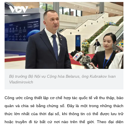
Chọn ngôn ngữ
Vietnamese
English
BỘ KHOA HỌC VÀ CÔNG NGHỆ
MINISTRY OF SCIENCE AND TECHNOLOGY
Điều khoản sử dụng
Theo dõi MST:
Góp ý
Bộ trưởng Bộ Nội vụ Cộng hòa Belarus, ông Kubrakov Ivan
Cơ quan chủ quản: Bộ Khoa học và Công nghệ (MST)
Vladimirovich
Chịu trách nhiệm nội dung: Nguyễn Thị Hải Hằng
Giám đốc Trung tâm Truyền thông Khoa học và Công nghệ.
Liên hệ
Công ước cũng thiết lập cơ chế hợp tác quốc tế về thu thập, bảo
Địa chỉ: Ban Biên tập Cổng TTĐT - 18 Nguyễn Du, TP. Hà Nội
quản và chia sẻ bằng chứng số. Đây là một trong những thách
Điện thoại: 024 3936 9506
thức lớn nhất của thời đại số, khi thông tin có thể được lưu trữ
Email:
stc@mst.gov.vn
hoặc truyền đi từ bất cứ nơi nào trên thế giới. Theo đại diện
©2026 Bản quyền thuộc Bộ Khoa Học và Công Nghệ