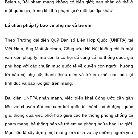
(Ghi rõ nguồn "https://mst.gov.vn" khi phát hành lại thông tin từ
Belarus, "tội phạm mạng không có biên giới; nạn nhân có thể ở
website này)
một quốc gia, trong khi thủ phạm lại ở một lục địa khác".
Lá chắn pháp lý bảo vệ phụ nữ và trẻ em
Theo Trưởng đại diện Quỹ Dân số Liên Hợp Quốc (UNFPA) tại
Việt Nam, ông Matt Jackson, Công ước Hà Nội không chỉ là một
văn kiện pháp lý, mà còn là cơ hội để củng cố hệ thống quốc gia
phù hợp với các chuẩn mực quốc tế về quyền con người, hướng
tới bảo vệ phụ nữ, thanh thiếu niên và trẻ em khỏi nạn bóc lột
tình dục và bạo lực giới trên mạng.
Đại diện UNFPA nhấn mạnh, việc triển khai Công ước cần gắn
liền với chuyển đổi các cam kết quốc tế thành hành động quốc
gia, thông qua việc phối hợp giữa các hệ thống phòng chống tội
phạm mạng, hệ thống bảo vệ trẻ em và phòng ngừa bạo lực giới.
Mục tiêu là xây dựng một mạng lưới dịch vụ lấy những người yếu