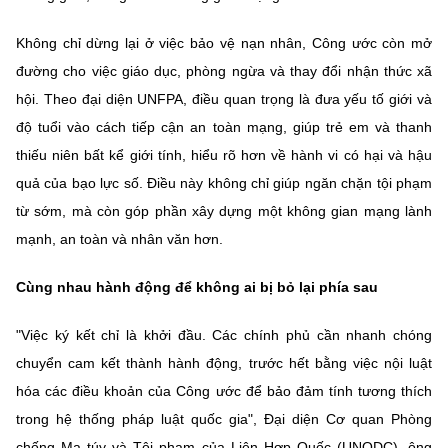
Không chỉ dừng lại ở việc bảo vệ nạn nhân, Công ước còn mở
đường cho việc giáo dục, phòng ngừa và thay đổi nhận thức xã
hội. Theo đại diện UNFPA, điều quan trọng là đưa yếu tố giới và
độ tuổi vào cách tiếp cận an toàn mạng, giúp trẻ em và thanh
thiếu niên bất kể giới tính, hiểu rõ hơn về hành vi có hại và hậu
quả của bạo lực số. Điều này không chỉ giúp ngăn chặn tội phạm
từ sớm, mà còn góp phần xây dựng một không gian mạng lành
mạnh, an toàn và nhân văn hơn.
Cùng nhau hành động để không ai bị bỏ lại phía sau
"Việc ký kết chỉ là khởi đầu. Các chính phủ cần nhanh chóng
chuyển cam kết thành hành động, trước hết bằng việc nội luật
hóa các điều khoản của Công ước để bảo đảm tính tương thích
trong hệ thống pháp luật quốc gia", Đại diện Cơ quan Phòng
chống Ma túy và Tội phạm của Liên Hợp Quốc (UNODC), ông