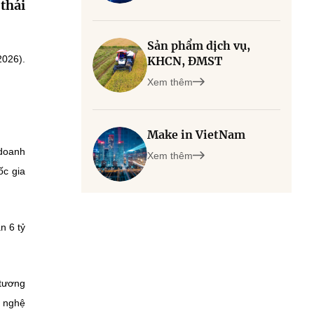
thái
Sản phẩm dịch vụ,
2026).
KHCN, ĐMST
Xem thêm
Make in VietNam
 doanh
Xem thêm
ốc gia
n 6 tỷ
 tương
g nghệ