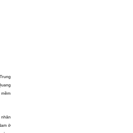
 Trung
 Quang
ần mềm
o nhân
 Nam ở