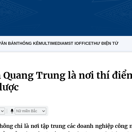
VĂN BẢN
THỐNG KÊ
MULTIMEDIA
MST IOFFICE
THƯ ĐIỆN TỬ
Quang Trung là nơi thí điể
lược
ng chỉ là nơi tập trung các doanh nghiệp công 