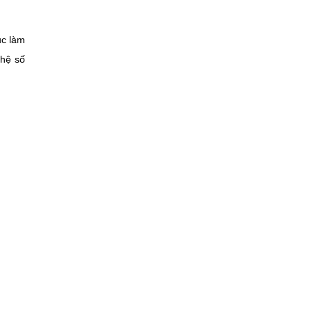
ục làm
ghệ số