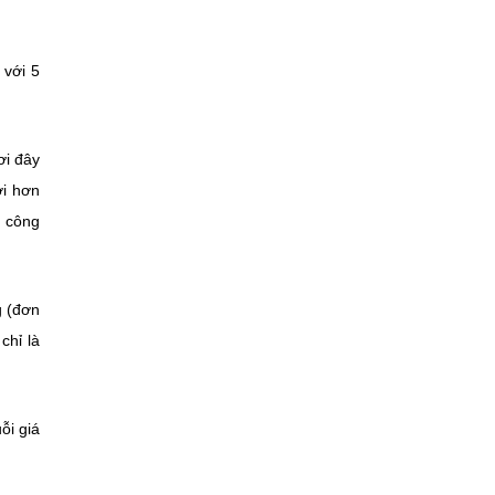
 với 5
ơi đây
ới hơn
c công
g (đơn
chỉ là
ỗi giá