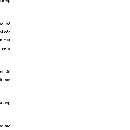
 cường
ào, hệ
ái các
ớn của
 sẽ là
ển, để
ổi mới
 Quang
ng tạo