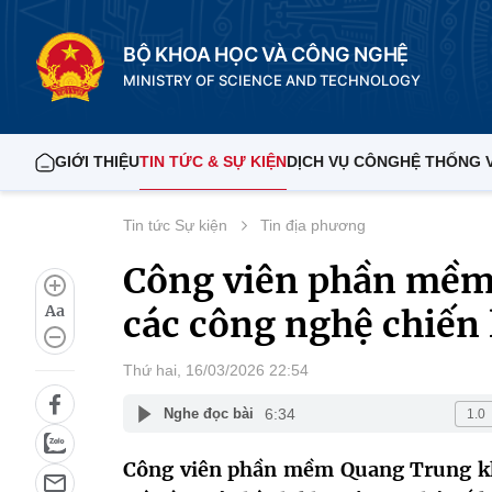
BỘ KHOA HỌC VÀ CÔNG NGHỆ
MINISTRY OF SCIENCE AND TECHNOLOGY
GIỚI THIỆU
TIN TỨC & SỰ KIỆN
DỊCH VỤ CÔNG
HỆ THỐNG 
Tin tức Sự kiện
Tin địa phương
Công viên phần mềm 
Aa
các công nghệ chiến 
Thứ hai, 16/03/2026 22:54
6:34
Nghe đọc bài
Công viên phần mềm Quang Trung khô