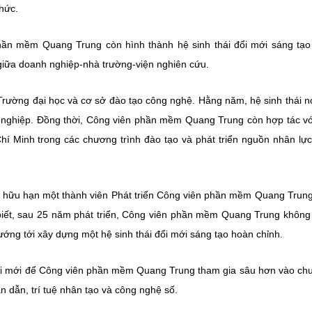
thức.
phần mềm Quang Trung còn hình thành hệ sinh thái đổi mới sáng tạo
 giữa doanh nghiệp-nhà trường-viện nghiên cứu.
ường đại học và cơ sở đào tạo công nghệ. Hằng năm, hệ sinh thái n
 nghiệp. Đồng thời, Công viên phần mềm Quang Trung còn hợp tác v
í Minh trong các chương trình đào tạo và phát triển nguồn nhân lự
 hữu hạn một thành viên Phát triển Công viên phần mềm Quang Trun
iết, sau 25 năm phát triển, Công viên phần mềm Quang Trung không 
ớng tới xây dựng một hệ sinh thái đổi mới sáng tạo hoàn chỉnh.
hội mới để Công viên phần mềm Quang Trung tham gia sâu hơn vào chu
án dẫn, trí tuệ nhân tạo và công nghệ số.