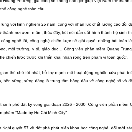
Bùi Hoàng Phương, gia công sẽ không bao giờ giúp Việt Nam trở thành
 thế công nghệ toàn cầu.
ung với kinh nghiệm 25 năm, cùng với nhân lực chất lượng cao dồi d
ở thành nơi ươm mầm, thúc đẩy, kết nối dẫn dắt hình thành hệ sinh th
công nghệ lõi, công nghệ chiến lược sẽ giải quyết những bài toán l
hông, môi trường, y tế, giáo dục… Công viên phần mềm Quang Trung
 chiến lược trước khi triển khai nhân rộng trên phạm vi toàn quốc".
ian thể chế tốt nhất, hỗ trợ mạnh mẽ hoạt động nghiên cứu phát tri
, bền vững, xứng đáng là trung tâm hàng đầu về công nghệ số và đ
hành phố đặt kỳ vọng giai đoạn 2026 - 2030, Công viên phần mềm
sản phẩm "Made by Ho Chi Minh City".
 Nghị quyết 57 về đột phá phát triển khoa học công nghệ, đổi mới sá