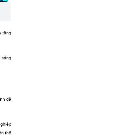
ạ tầng
i sáng
inh đã
nghiệp
ên thế