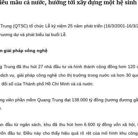
iểu mẫu cả nước, hướng tới xây dựng một hệ sinh 
rung (QTSC) tổ chức Lễ kỷ niệm 25 năm phát triển (16/3/2001-16/3/
ơng dự và phát biểu tại buổi Lễ.
m giải pháp công nghệ
Trung đã thu hút 27 nhà đầu tư và hình thành cộng đồng hơn 120
ịch vụ, giải pháp công nghệ cho thị trường trong nước và hơn 30 qu
ển đổi số của Thành phố Hồ Chí Minh và cả nước.
Công viên phần mềm Quang Trung đạt 138.000 tỷ đồng (tương đương gầ
.
an đầu từ ngân sách, khu đã thu hút hơn 6.600 tỷ đồng vốn xã hội,
ốn đầu tư. Điều này cho thấy hiệu quả rõ rệt của mô hình khu côn