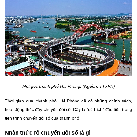
MST IOFFICE
Văn bản QPPL
Sở Khoa học và Công nghệ
Chuyển đổi số
THỐNG KÊ
Văn bản chỉ đạo điều hành
Bưu chính, Viễn thông
Multimedia
Khoa học và Công nghệ
Lấy ý kiến người dân về dự thảo VBQPPL
Sở hữu trí tuệ
THƯ ĐIỆN TỬ
Đổi mới sáng tạo
Tiêu chuẩn, đo lường, chất lượng
Khác
Chuyển đổi số
Năng lượng nguyên tử
Videos
Bưu chính, Viễn thông
Tin tổng hợp
Một góc thành phố Hải Phòng. (Nguồn: TTXVN)
Infographic
Sở hữu trí tuệ
Tin địa phương
Ảnh
Thời gian qua, thành phố Hải Phòng đã có những chính sách,
hoạt động thúc đẩy chuyển đổi số. Đây là “cú hích” đầu tiên trong
Tiêu chuẩn, đo lường, chất lượng
Voice
tiến trình chuyển đổi số của thành phố.
Năng lượng nguyên tử
Nhiệm vụ trọng tâm
Nhận thức rõ chuyển đổi số là gì