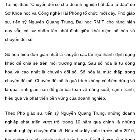
Chọn ngôn ngữ
Tại hội thảo “Chuyển đổi số cho doanh nghiệp bắt đầu từ đâu” do
Sở Khoa học và Công nghệ Hải Phòng tổ chức mới đây, Phó giáo
Vietnamese
English
sư, tiến sỹ Nguyễn Quang Trung, Đại học RMIT cho rằng hiện
nay vẫn có sự nhầm lẫn nhất định giữa khái niệm số hóa và
chuyển đổi số.
BỘ KHOA HỌC VÀ CÔNG NGHỆ
MINISTRY OF SCIENCE AND TECHNOLOGY
Số hóa hiểu đơn giản nhất là chuyển các tài liệu thành định dạng
khác để chia sẻ trên môi trường mạng. Sau số hóa là tự động
Điều khoản sử dụng
Theo dõi MST:
Góp ý
hóa và cao nhất là chuyển đổi số. Số hóa là mức thấp trong
chuyển đổi số. Chuyển đổi số là quá trình không có điểm dừng và
Cơ quan chủ quản: Bộ Khoa học và Công nghệ (MST)
là quá trình gian nan để giải bài toán về năng suất, cạnh tranh,
Chịu trách nhiệm nội dung: Nguyễn Thị Hải Hằng
hiệu quả và phát triển bền vững của doanh nghiệp.
Giám đốc Trung tâm Truyền thông Khoa học và Công nghệ.
Liên hệ
Theo Phó giáo sư, tiến sỹ Nguyễn Quang Trung, những doanh
Địa chỉ: Ban Biên tập Cổng TTĐT - 18 Nguyễn Du, TP. Hà Nội
Điện thoại: 024 3936 9506
nghiệp phát triển vượt trội trong 10 năm qua chính là những
Email:
stc@mst.gov.vn
doanh nghiệp chuyển đổi số. Nếu như lấy mốc trước năm 2010,
©2026 Bản quyền thuộc Bộ Khoa Học và Công Nghệ
top những doanh nghiệp phát triển hàng đầu thế giới nằm trong