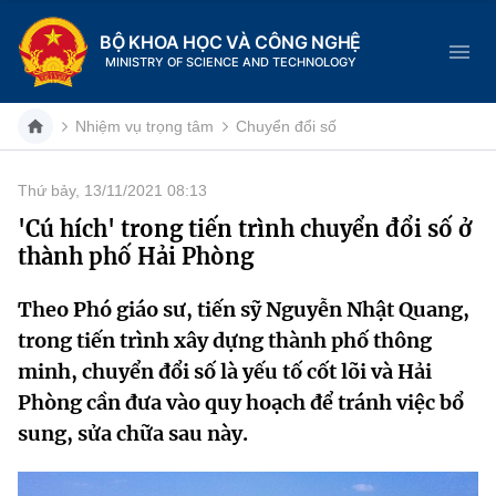
BỘ KHOA HỌC VÀ CÔNG NGHỆ
MINISTRY OF SCIENCE AND TECHNOLOGY
Nhiệm vụ trọng tâm
Chuyển đổi số
Thứ bảy, 13/11/2021 08:13
Danh mục
'Cú hích' trong tiến trình chuyển đổi số ở
thành phố Hải Phòng
Trang chủ
Theo Phó giáo sư, tiến sỹ Nguyễn Nhật Quang,
Giới thiệu
trong tiến trình xây dựng thành phố thông
Chức năng nhiệm vụ
Tin tức sự kiện
minh, chuyển đổi số là yếu tố cốt lõi và Hải
Phòng cần đưa vào quy hoạch để tránh việc bổ
Dịch vụ công
Cơ cấu tổ chức
Khoa học và Công nghệ
sung, sửa chữa sau này.
Hệ thống văn bản
Lịch sử phát triển
Đổi mới sáng tạo