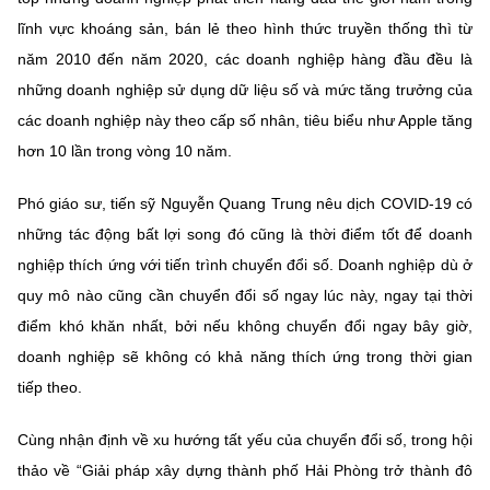
(Ghi rõ nguồn "https://mst.gov.vn" khi phát hành lại thông tin từ
website này)
lĩnh vực khoáng sản, bán lẻ theo hình thức truyền thống thì từ
năm 2010 đến năm 2020, các doanh nghiệp hàng đầu đều là
những doanh nghiệp sử dụng dữ liệu số và mức tăng trưởng của
các doanh nghiệp này theo cấp số nhân, tiêu biểu như Apple tăng
hơn 10 lần trong vòng 10 năm.
Phó giáo sư, tiến sỹ Nguyễn Quang Trung nêu dịch COVID-19 có
những tác động bất lợi song đó cũng là thời điểm tốt để doanh
nghiệp thích ứng với tiến trình chuyển đổi số. Doanh nghiệp dù ở
quy mô nào cũng cần chuyển đổi số ngay lúc này, ngay tại thời
điểm khó khăn nhất, bởi nếu không chuyển đổi ngay bây giờ,
doanh nghiệp sẽ không có khả năng thích ứng trong thời gian
tiếp theo.
Cùng nhận định về xu hướng tất yếu của chuyển đổi số, trong hội
thảo về “Giải pháp xây dựng thành phố Hải Phòng trở thành đô