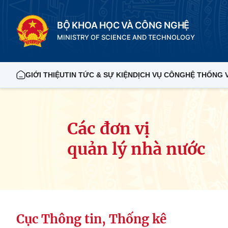
BỘ KHOA HỌC VÀ CÔNG NGHỆ
MINISTRY OF SCIENCE AND TECHNOLOGY
GIỚI THIỆU
TIN TỨC & SỰ KIỆN
DỊCH VỤ CÔNG
HỆ THỐNG 
Các đơn vị
quản lý nhà nước
Cục Thông tin, Thống kê