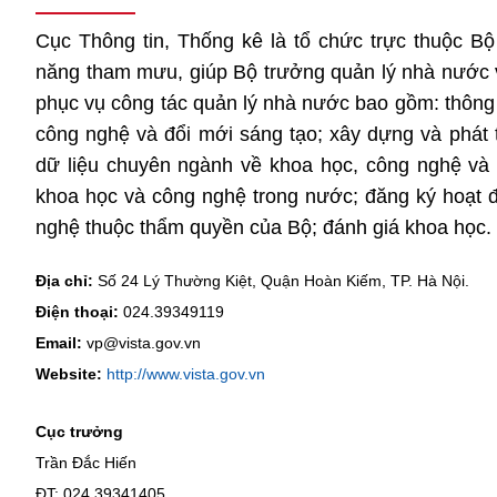
Cục Thông tin, Thống kê là tổ chức trực thuộc 
năng tham mưu, giúp Bộ trưởng quản lý nhà nước v
phục vụ công tác quản lý nhà nước bao gồm: thông t
công nghệ và đổi mới sáng tạo; xây dựng và phát t
dữ liệu chuyên ngành về khoa học, công nghệ và 
khoa học và công nghệ trong nước; đăng ký hoạt 
nghệ thuộc thẩm quyền của Bộ; đánh giá khoa học.
Địa chỉ:
Số 24 Lý Thường Kiệt, Quận Hoàn Kiếm, TP. Hà Nội.
Điện thoại:
024.39349119
Email:
vp@vista.gov.vn
Website:
http://www.vista.gov.vn
Cục trưởng
Trần Đắc Hiến
ĐT: 024 39341405