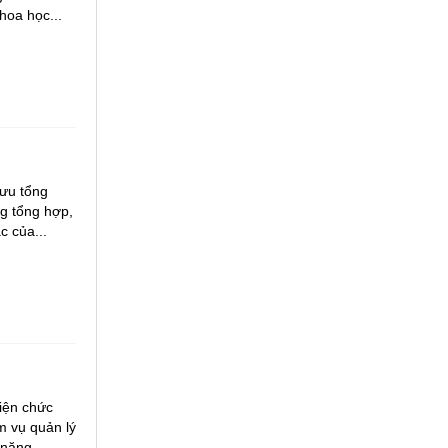
hoa học...
ưu tổng
ng tổng hợp,
c của...
iện chức
m vụ quản lý
năng...