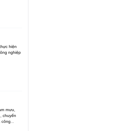
thực hiện
công nghiệp
ham mưu,
g, chuyển
 công...