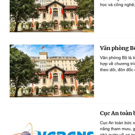
học và công nghệ;
Văn phòng B
Văn phòng Bộ là 
hợp về chương trì
theo dõi, đôn đốc 
Cục An toàn 
Cục An toàn bức x
năng tham mưu, gi
nhà nước về an to