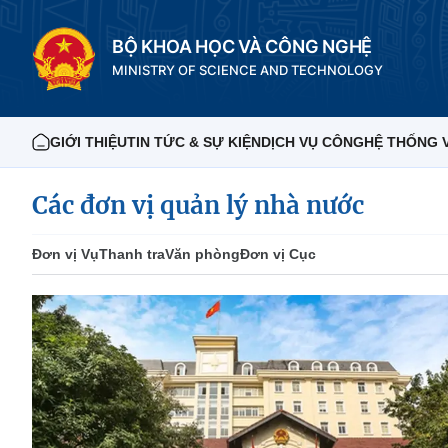
BỘ KHOA HỌC VÀ CÔNG NGHỆ
MINISTRY OF SCIENCE AND TECHNOLOGY
GIỚI THIỆU
TIN TỨC & SỰ KIỆN
DỊCH VỤ CÔNG
HỆ THỐNG 
Các đơn vị quản lý nhà nước
Đơn vị Vụ
Thanh tra
Văn phòng
Đơn vị Cục