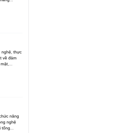
g nghệ, thực
ật về đảm
mật,...
 chức năng
công nghệ
 tổng...