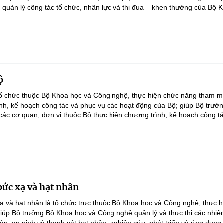
 quản lý công tác tổ chức, nhân lực và thi đua – khen thưởng của Bộ K
ộ
tổ chức thuộc Bộ Khoa học và Công nghệ, thực hiện chức năng tham m
nh, kế hoạch công tác và phục vụ các hoạt động của Bộ; giúp Bộ trưở
các cơ quan, đơn vị thuộc Bộ thực hiện chương trình, kế hoạch công tá
bức xạ và hạt nhân
ạ và hạt nhân là tổ chức trực thuộc Bộ Khoa học và Công nghệ, thực h
úp Bộ trưởng Bộ Khoa học và Công nghệ quản lý và thực thi các nhiệ
àn, an ninh và thanh sát hạt nhân; nghiên cứu, phát triển và ứng dụng 