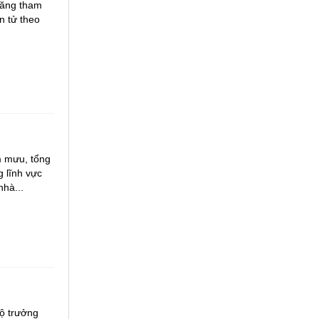
năng tham
n tử theo
m mưu, tổng
g lĩnh vực
nhà...
ộ trưởng