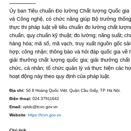
Ủy ban Tiêu chuẩn Đo lường Chất lượng Quốc gia 
và Công nghệ, có chức năng giúp Bộ trưởng thống
thực thi pháp luật về tiêu chuẩn đo lường chất lượ
chuẩn, quy chuẩn kỹ thuật; đo lường; năng suất; c
hàng hóa; mã số, mã vạch, truy xuất nguồn gốc sả
hợp; công nhận; thông báo và hỏi đáp quốc gia về 
giải thưởng chất lượng quốc gia; giải thưởng chấ
chức, cá nhân; tổ chức quản lý và thực hiện các h
hoạt động này theo quy định của pháp luật.
Địa chỉ:
Số 8 Hoàng Quốc Việt, Quận Cầu Giấy, TP. Hà Nội.
Điện thoại:
024.37911642
Email:
vptdc@tcvn.gov.vn
Website
:
https://tcvn.gov.vn
Chủ tịch