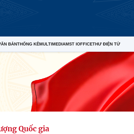
VĂN BẢN
THỐNG KÊ
MULTIMEDIA
MST IOFFICE
THƯ ĐIỆN TỬ
lượng Quốc gia