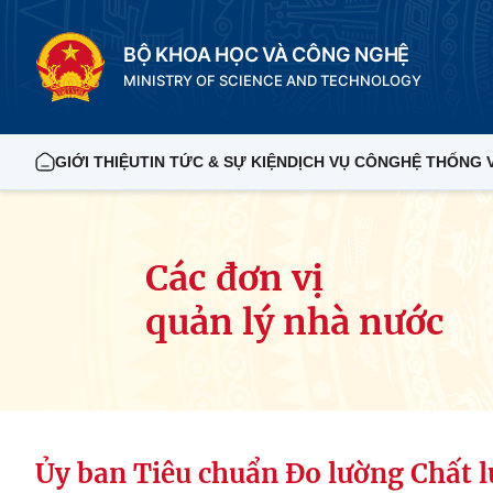
BỘ KHOA HỌC VÀ CÔNG NGHỆ
MINISTRY OF SCIENCE AND TECHNOLOGY
GIỚI THIỆU
TIN TỨC & SỰ KIỆN
DỊCH VỤ CÔNG
HỆ THỐNG 
Các đơn vị
quản lý nhà nước
Ủy ban Tiêu chuẩn Đo lường Chất 