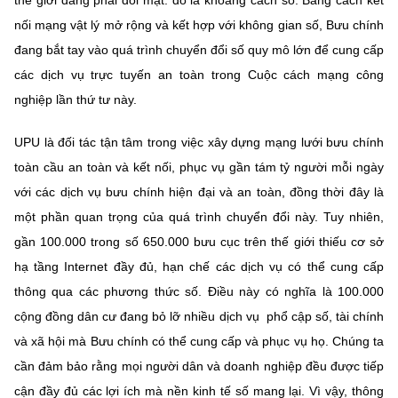
thế giới đang phải đối mặt: đó là khoảng cách số. Bằng cách kết
nối mạng vật lý mở rộng và kết hợp với không gian số, Bưu chính
đang bắt tay vào quá trình chuyển đổi số quy mô lớn để cung cấp
các dịch vụ trực tuyến an toàn trong Cuộc cách mạng công
nghiệp lần thứ tư này.
UPU là đối tác tận tâm trong việc xây dựng mạng lưới bưu chính
toàn cầu an toàn và kết nối, phục vụ gần tám tỷ người mỗi ngày
với các dịch vụ bưu chính hiện đại và an toàn, đồng thời đây là
một phần quan trọng của quá trình chuyển đổi này. Tuy nhiên,
gần 100.000 trong số 650.000 bưu cục trên thế giới thiếu cơ sở
hạ tầng Internet đầy đủ, hạn chế các dịch vụ có thể cung cấp
thông qua các phương thức số. Điều này có nghĩa là 100.000
cộng đồng dân cư đang bỏ lỡ nhiều dịch vụ phổ cập số, tài chính
và xã hội mà Bưu chính có thể cung cấp và phục vụ họ. Chúng ta
cần đảm bảo rằng mọi người dân và doanh nghiệp đều được tiếp
cận đầy đủ các lợi ích mà nền kinh tế số mang lại. Vì vậy, thông