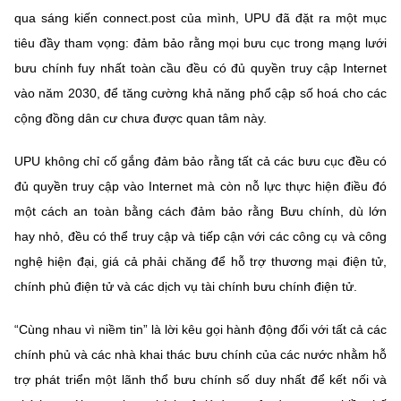
qua sáng kiến ​​connect.post của mình, UPU đã đặt ra một mục
tiêu đầy tham vọng: đảm bảo rằng mọi bưu cục trong mạng lưới
bưu chính fuy nhất toàn cầu đều có đủ quyền truy cập Internet
vào năm 2030, để tăng cường khả năng phổ cập số hoá cho các
cộng đồng dân cư chưa được quan tâm này.
UPU không chỉ cố gắng đảm bảo rằng tất cả các bưu cục đều có
đủ quyền truy cập vào Internet mà còn nỗ lực thực hiện điều đó
một cách an toàn bằng cách đảm bảo rằng Bưu chính, dù lớn
hay nhỏ, đều có thể truy cập và tiếp cận với các công cụ và công
nghệ hiện đại, giá cả phải chăng để hỗ trợ thương mại điện tử,
chính phủ điện tử và các dịch vụ tài chính bưu chính điện tử.
“Cùng nhau vì niềm tin” là lời kêu gọi hành động đối với tất cả các
chính phủ và các nhà khai thác bưu chính của các nước nhằm hỗ
trợ phát triển một lãnh thổ bưu chính số duy nhất để kết nối và