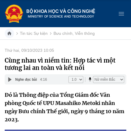
BỘ KHOA HỌC VÀ CÔNG NGHỆ
MINISTRY OF SCIENCE AND TECHNOLOGY
Tin tức Sự kiện
Bưu chính, Viễn thông
Thứ hai, 09/10/2023 10:05
Danh mục
Cùng nhau vì niềm tin: Hợp tác vì một
tương lai an toàn và kết nối
Trang chủ
Nghe đọc bài
4:16
Giới thiệu
Đó là Thông điệp của Tổng Giám đốc Văn
Chức năng nhiệm vụ
Tin tức sự kiện
phòng Quốc tế UPU Masahiko Metoki nhân
Dịch vụ công
ngày Bưu chính Thế giới, ngày 9 tháng 10 năm
Cơ cấu tổ chức
Khoa học và Công nghệ
2023.
Hệ thống văn bản
Lịch sử phát triển
Đổi mới sáng tạo