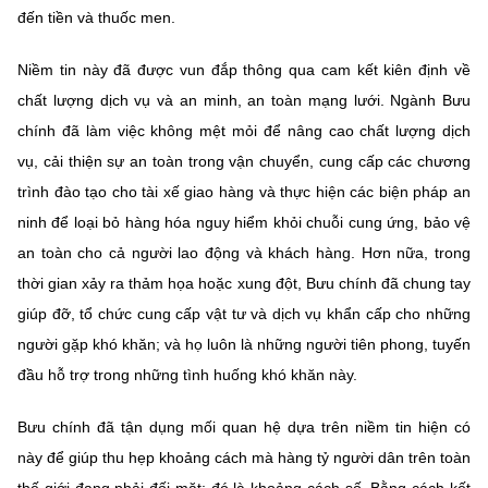
(Ghi rõ nguồn "https://mst.gov.vn" khi phát hành lại thông tin từ
đến tiền và thuốc men.
website này)
Niềm tin này đã được vun đắp thông qua cam kết kiên định về
chất lượng dịch vụ và an minh, an toàn mạng lưới. Ngành Bưu
chính đã làm việc không mệt mỏi để nâng cao chất lượng dịch
vụ, cải thiện sự an toàn trong vận chuyển, cung cấp các chương
trình đào tạo cho tài xế giao hàng và thực hiện các biện pháp an
ninh để loại bỏ hàng hóa nguy hiểm khỏi chuỗi cung ứng, bảo vệ
an toàn cho cả người lao động và khách hàng. Hơn nữa, trong
thời gian xảy ra thảm họa hoặc xung đột, Bưu chính đã chung tay
giúp đỡ, tổ chức cung cấp vật tư và dịch vụ khẩn cấp cho những
người gặp khó khăn; và họ luôn là những người tiên phong, tuyến
đầu hỗ trợ trong những tình huống khó khăn này.
Bưu chính đã tận dụng mối quan hệ dựa trên niềm tin hiện có
này để giúp thu hẹp khoảng cách mà hàng tỷ người dân trên toàn