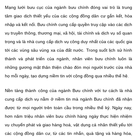
Chọn ngôn ngữ
Mạng lưới bưu cục của ngành bưu chính đóng vai trò là trung
Vietnamese
English
tâm giao dịch thiết yếu của các cộng đồng dân cư gắn kết, hòa
nhập và kết nối. Bưu chính cung cấp quyền truy cập vào các dịch
vụ truyền thông, thương mại, xã hội, tài chính và dịch vụ số quan
trọng và là nhà cung cấp dịch vụ công duy nhất của các quốc gia
BỘ KHOA HỌC VÀ CÔNG NGHỆ
tới các vùng sâu vùng xa của đất nước. Trong suốt lịch sử hình
MINISTRY OF SCIENCE AND TECHNOLOGY
thành và phát triển của ngành, nhân viên bưu chính luôn là
Điều khoản sử dụng
Theo dõi MST:
Góp ý
những gương mặt thân thiện chào đón mọi người trước cửa nhà
họ mỗi ngày, tạo dựng niềm tin với cộng đồng qua nhiều thế hệ.
Cơ quan chủ quản: Bộ Khoa học và Công nghệ (MST)
Nền tảng thành công của ngành Bưu chính với tư cách là nhà
Chịu trách nhiệm nội dung: Nguyễn Thị Hải Hằng
Giám đốc Trung tâm Truyền thông Khoa học và Công nghệ.
cung cấp dịch vụ nằm ở niềm tin mà ngành Bưu chính đã nhận
Liên hệ
được từ mọi người trên toàn cầu trong nhiều thế kỷ. Ngày nay,
Địa chỉ: Ban Biên tập Cổng TTĐT - 18 Nguyễn Du, TP. Hà Nội
hơn năm triệu nhân viên bưu chính hàng ngày thực hiện nhiệm
Điện thoại: 024 3936 9506
Email:
stc@mst.gov.vn
vụ chuyển phát và giao hàng hoá, vật dụng cá nhân thiết yếu tới
©2026 Bản quyền thuộc Bộ Khoa Học và Công Nghệ
các cộng đồng dân cư, từ các tin nhắn, quà tặng và hàng hóa,