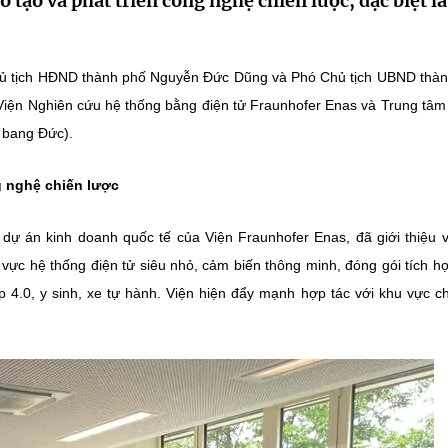
o tạo và phát triển công nghệ chiến lược, đặc biệt l
hủ tịch HĐND thành phố Nguyễn Đức Dũng và Phó Chủ tịch UBND thà
Viện Nghiên cứu hệ thống bằng điện tử Fraunhofer Enas và Trung tâ
 bang Đức).
g nghệ chiến lược
ý dự án kinh doanh quốc tế của Viện Fraunhofer Enas, đã giới thiệu 
 vực hệ thống điện tử siêu nhỏ, cảm biến thông minh, đóng gói tích h
p 4.0, y sinh, xe tự hành. Viện hiện đẩy mạnh hợp tác với khu vực c