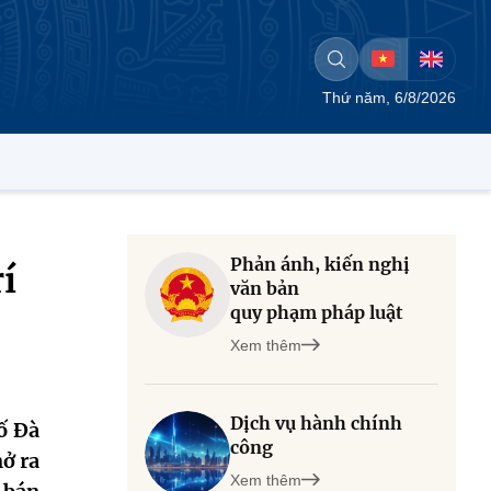
Thứ năm, 6/8/2026
Phản ánh, kiến nghị
í
văn bản
quy phạm pháp luật
Xem thêm
Dịch vụ hành chính
ố Đà
công
ở ra
Xem thêm