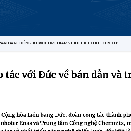
VĂN BẢN
THỐNG KÊ
MULTIMEDIA
MST IOFFICE
THƯ ĐIỆN TỬ
tác với Đức về bán dẫn và tr
 Cộng hòa Liên bang Đức, đoàn công tác thành ph
aunhofer Enas và Trung tâm Công nghệ Chemnitz, m