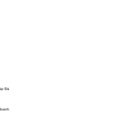
lại Đà
 doanh