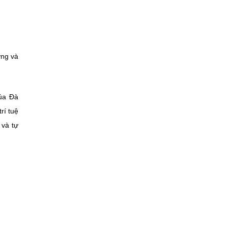
ơng và
của Đà
rí tuệ
 và tự