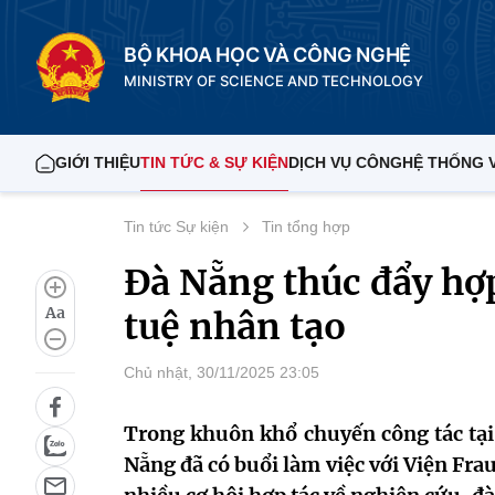
BỘ KHOA HỌC VÀ CÔNG NGHỆ
MINISTRY OF SCIENCE AND TECHNOLOGY
GIỚI THIỆU
TIN TỨC & SỰ KIỆN
DỊCH VỤ CÔNG
HỆ THỐNG 
Tin tức Sự kiện
Tin tổng hợp
Đà Nẵng thúc đẩy hợp 
Aa
tuệ nhân tạo
Chủ nhật, 30/11/2025 23:05
Trong khuôn khổ chuyến công tác tại
Nẵng đã có buổi làm việc với Viện Fr