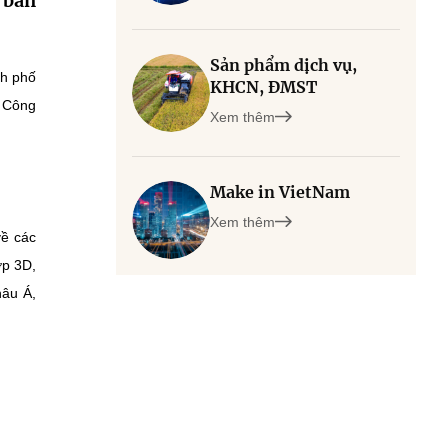
à bán
Sản phẩm dịch vụ,
nh phố
KHCN, ĐMST
m Công
Xem thêm
Make in VietNam
Xem thêm
về các
ợp 3D,
hâu Á,