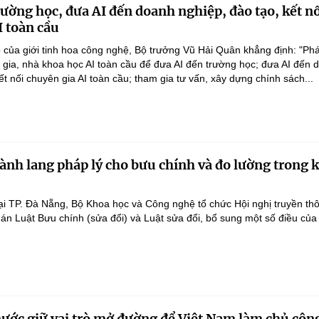
rường học, đưa AI đến doanh nghiệp, đào tạo, kết n
I toàn cầu
 của giới tinh hoa công nghệ, Bộ trưởng Vũ Hải Quân khẳng định: "Phá
n gia, nhà khoa học AI toàn cầu để đưa AI đến trường học; đưa AI đến 
ết nối chuyên gia AI toàn cầu; tham gia tư vấn, xây dựng chính sách...
ành lang pháp lý cho bưu chính và đo lường trong 
ại TP. Đà Nẵng, Bộ Khoa học và Công nghệ tổ chức Hội nghị truyền th
 án Luật Bưu chính (sửa đổi) và Luật sửa đổi, bổ sung một số điều của
nước giữ vai trò mở đường để Việt Nam làm chủ côn