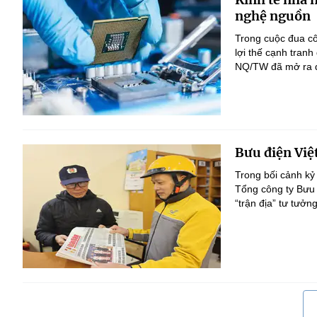
nghệ nguồn
Trong cuộc đua c
lợi thế cạnh tranh
NQ/TW đã mở ra đị
Bưu điện Việ
Trong bối cảnh kỷ
Tổng công ty Bưu 
“trận địa” tư tưởn