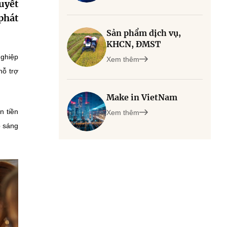
quyết
phát
Sản phẩm dịch vụ,
KHCN, ĐMST
nghiệp
Xem thêm
hỗ trợ
Make in VietNam
n tiền
Xem thêm
p sáng