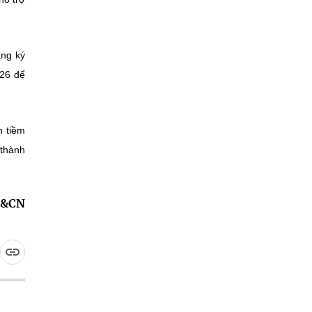
ăng ký
026 để
n tiềm
 thành
H&CN