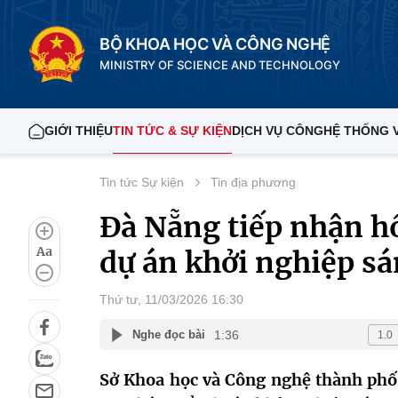
BỘ KHOA HỌC VÀ CÔNG NGHỆ
MINISTRY OF SCIENCE AND TECHNOLOGY
GIỚI THIỆU
TIN TỨC & SỰ KIỆN
DỊCH VỤ CÔNG
HỆ THỐNG 
Tin tức Sự kiện
Tin địa phương
Đà Nẵng tiếp nhận hồ
Aa
dự án khởi nghiệp sá
Thứ tư, 11/03/2026 16:30
1:36
Nghe đọc bài
Sở Khoa học và Công nghệ thành phố 