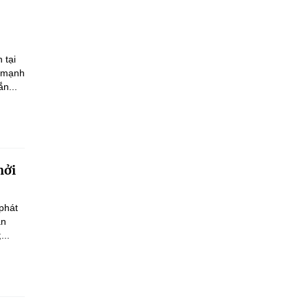
 tại
n mạnh
n...
hởi
phát
an
...