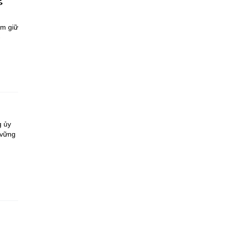
ắm giữ
-
g ủy
 vững