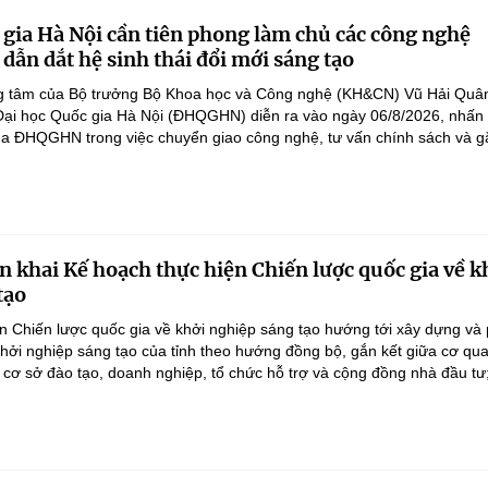
 gia Hà Nội cần tiên phong làm chủ các công nghệ
 dẫn dắt hệ sinh thái đổi mới sáng tạo
ọng tâm của Bộ trưởng Bộ Khoa học và Công nghệ (KH&CN) Vũ Hải Quân
 Đại học Quốc gia Hà Nội (ĐHQGHN) diễn ra vào ngày 06/8/2026, nhấ
của ĐHQGHN trong việc chuyển giao công nghệ, tư vấn chính sách và gắ
n khai Kế hoạch thực hiện Chiến lược quốc gia về k
tạo
n Chiến lược quốc gia về khởi nghiệp sáng tạo hướng tới xây dựng và 
 khởi nghiệp sáng tạo của tỉnh theo hướng đồng bộ, gắn kết giữa cơ qu
 cơ sở đào tạo, doanh nghiệp, tổ chức hỗ trợ và cộng đồng nhà đầu tư;