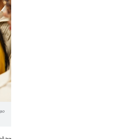
tạo
hỗ trợ