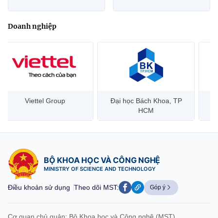
Doanh nghiệp
Đại học Bách Khoa, TP
Bưu điện Việt Nam –
HCM
Vietnam Post
BỘ KHOA HỌC VÀ CÔNG NGHỆ
MINISTRY OF SCIENCE AND TECHNOLOGY
Điều khoản sử dụng
Theo dõi MST:
Góp ý
Cơ quan chủ quản: Bộ Khoa học và Công nghệ (MST)