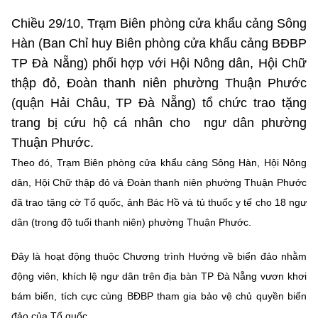
Chọn ngôn ngữ
Chiều 29/10, Trạm Biên phòng cửa khẩu cảng Sông
Vietnamese
English
Hàn (Ban Chỉ huy Biên phòng cửa khẩu cảng BĐBP
TP Đà Nẵng) phối hợp với Hội Nông dân, Hội Chữ
thập đỏ, Đoàn thanh niên phường Thuận Phước
(quận Hải Châu, TP Đà Nẵng) tổ chức trao tặng
BỘ KHOA HỌC VÀ CÔNG NGHỆ
trang bị cứu hộ cá nhân cho ngư dân phường
MINISTRY OF SCIENCE AND TECHNOLOGY
Thuận Phước.
Điều khoản sử dụng
Theo dõi MST:
Góp ý
Theo đó, Trạm Biên phòng cửa khẩu cảng Sông Hàn, Hội Nông
dân, Hội Chữ thập đỏ và Đoàn thanh niên phường Thuận Phước
Cơ quan chủ quản: Bộ Khoa học và Công nghệ (MST)
đã trao tặng cờ Tổ quốc, ảnh Bác Hồ và tủ thuốc y tế cho 18 ngư
Chịu trách nhiệm nội dung: Nguyễn Thị Hải Hằng
dân (trong độ tuổi thanh niên) phường Thuận Phước.
Giám đốc Trung tâm Truyền thông Khoa học và Công nghệ.
Liên hệ
Đây là hoạt động thuộc Chương trình Hướng về biển đảo nhằm
Địa chỉ: Ban Biên tập Cổng TTĐT - 18 Nguyễn Du, TP. Hà Nội
Điện thoại: 024 3936 9506
động viên, khích lệ ngư dân trên địa bàn TP Đà Nẵng vươn khơi
Email:
stc@mst.gov.vn
bám biển, tích cực cùng BĐBP tham gia bảo vệ chủ quyền biển
©2026 Bản quyền thuộc Bộ Khoa Học và Công Nghệ
đảo của Tổ quốc.