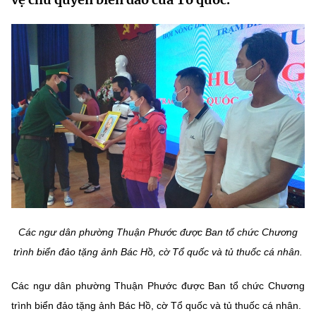
MST IOFFICE
Văn bản QPPL
Sở Khoa học và Công nghệ
Chuyển đổi số
THỐNG KÊ
Văn bản chỉ đạo điều hành
Bưu chính, Viễn thông
Multimedia
Khoa học và Công nghệ
Lấy ý kiến người dân về dự thảo VBQPPL
Sở hữu trí tuệ
THƯ ĐIỆN TỬ
Đổi mới sáng tạo
Tiêu chuẩn, đo lường, chất lượng
Khác
Chuyển đổi số
Năng lượng nguyên tử
Videos
Bưu chính, Viễn thông
Tin tổng hợp
Infographic
Sở hữu trí tuệ
Tin địa phương
Ảnh
Các ngư dân phường Thuận Phước được Ban tổ chức Chương
trình biển đảo tặng ảnh Bác Hồ, cờ Tổ quốc và tủ thuốc cá nhân.
Tiêu chuẩn, đo lường, chất lượng
Voice
Các ngư dân phường Thuận Phước được Ban tổ chức Chương
Năng lượng nguyên tử
Nhiệm vụ trọng tâm
trình biển đảo tặng ảnh Bác Hồ, cờ Tổ quốc và tủ thuốc cá nhân.