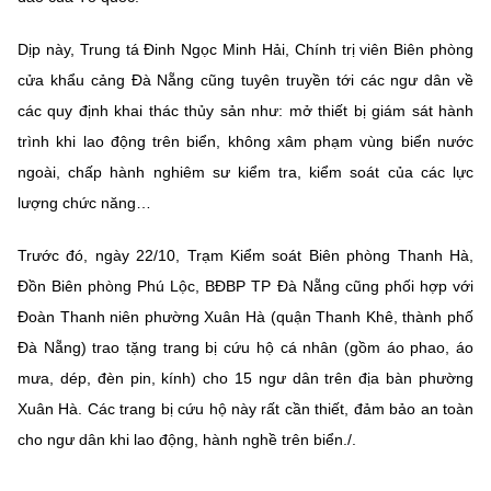
(Ghi rõ nguồn "https://mst.gov.vn" khi phát hành lại thông tin từ
website này)
Dịp này, Trung tá Đinh Ngọc Minh Hải, Chính trị viên Biên phòng
cửa khẩu cảng Đà Nẵng cũng tuyên truyền tới các ngư dân về
các quy định khai thác thủy sản như: mở thiết bị giám sát hành
trình khi lao động trên biển, không xâm phạm vùng biển nước
ngoài, chấp hành nghiêm sư kiểm tra, kiểm soát của các lực
lượng chức năng…
Trước đó, ngày 22/10, Trạm Kiểm soát Biên phòng Thanh Hà,
Đồn Biên phòng Phú Lộc, BĐBP TP Đà Nẵng cũng phối hợp với
Đoàn Thanh niên phường Xuân Hà (quận Thanh Khê, thành phố
Đà Nẵng) trao tặng trang bị cứu hộ cá nhân (gồm áo phao, áo
mưa, dép, đèn pin, kính) cho 15 ngư dân trên địa bàn phường
Xuân Hà. Các trang bị cứu hộ này rất cần thiết, đảm bảo an toàn
cho ngư dân khi lao động, hành nghề trên biển./.