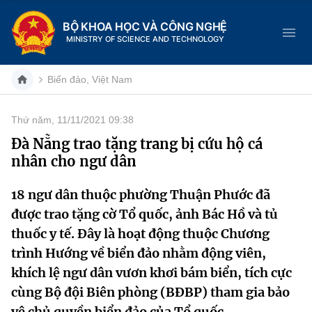
BỘ KHOA HỌC VÀ CÔNG NGHỆ
MINISTRY OF SCIENCE AND TECHNOLOGY
Biển đảo, Việt Nam
Thứ năm, 11/11/2021 09:38
Danh mục
Đà Nẵng trao tặng trang bị cứu hộ cá
nhân cho ngư dân
Trang chủ
18 ngư dân thuộc phường Thuận Phước đã
Giới thiệu
được trao tặng cờ Tổ quốc, ảnh Bác Hồ và tủ
Chức năng nhiệm vụ
Tin tức sự kiện
thuốc y tế. Đây là hoạt động thuộc Chương
trình Hướng về biển đảo nhằm động viên,
Dịch vụ công
Cơ cấu tổ chức
Khoa học và Công nghệ
khích lệ ngư dân vươn khơi bám biển, tích cực
cùng Bộ đội Biên phòng (BĐBP) tham gia bảo
Hệ thống văn bản
Lịch sử phát triển
Đổi mới sáng tạo
vệ chủ quyền biển đảo của Tổ quốc.