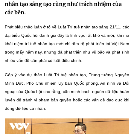
nhân tạo sáng tạo cũng như trách nhiệm của
MST IOFFICE
Văn bản QPPL
Sở Khoa học và Công nghệ
Chuyển đổi số
các bên.
THỐNG KÊ
Văn bản chỉ đạo điều hành
Bưu chính, Viễn thông
Phát biểu thảo luận ở tổ về Luật Trí tuệ nhân tạo sáng 21/11, các
Multimedia
Khoa học và Công nghệ
đại biểu Quốc hội đánh giá đây là lĩnh vực rất khó và mới, khi mà
Lấy ý kiến người dân về dự thảo VBQPPL
Sở hữu trí tuệ
khái niệm trí tuệ nhân tạo mới chỉ rầm rộ phát triển tại Việt Nam
THƯ ĐIỆN TỬ
Đổi mới sáng tạo
trong mấy năm nay, nhưng đã phát triển như vũ bão và phát sinh
Tiêu chuẩn, đo lường, chất lượng
Khác
nhiều vấn đề cần phải có luật điều chỉnh.
Chuyển đổi số
Năng lượng nguyên tử
Videos
Góp ý vào dự thảo Luật Trí tuệ nhân tạo, Trung tướng Nguyễn
Bưu chính, Viễn thông
Tin tổng hợp
Minh Đức, Phó Chủ nhiệm Ủy ban Quốc phòng, An ninh và Đối
Infographic
ngoại của Quốc hội cho rằng, cần minh bạch nguồn dữ liệu huấn
Sở hữu trí tuệ
Tin địa phương
Ảnh
luyện để tránh vi phạm bản quyền hoặc các vấn đề đạo đức khi
Tiêu chuẩn, đo lường, chất lượng
dùng dữ liệu cá nhân.
Voice
Năng lượng nguyên tử
Nhiệm vụ trọng tâm