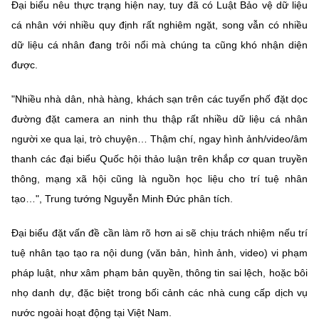
(Ghi rõ nguồn "https://mst.gov.vn" khi phát hành lại thông tin từ
Đại biểu nêu thực trạng hiện nay, tuy đã có Luật Bảo vệ dữ liệu
website này)
cá nhân với nhiều quy định rất nghiêm ngặt, song vẫn có nhiều
dữ liệu cá nhân đang trôi nổi mà chúng ta cũng khó nhận diện
được.
"Nhiều nhà dân, nhà hàng, khách sạn trên các tuyến phố đặt dọc
đường đặt camera an ninh thu thập rất nhiều dữ liệu cá nhân
người xe qua lại, trò chuyện… Thậm chí, ngay hình ảnh/video/âm
thanh các đại biểu Quốc hội thảo luận trên khắp cơ quan truyền
thông, mạng xã hội cũng là nguồn học liệu cho trí tuệ nhân
tạo…", Trung tướng Nguyễn Minh Đức phân tích.
Đại biểu đặt vấn đề cần làm rõ hơn ai sẽ chịu trách nhiệm nếu trí
tuệ nhân tạo tạo ra nội dung (văn bản, hình ảnh, video) vi phạm
pháp luật, như xâm phạm bản quyền, thông tin sai lệch, hoặc bôi
nhọ danh dự, đặc biệt trong bối cảnh các nhà cung cấp dịch vụ
nước ngoài hoạt động tại Việt Nam.