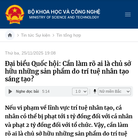
BỘ KHOA HỌC VÀ CÔNG NGHỆ
MINISTRY OF SCIENCE AND TECHNOLOGY
Tin tức Sự kiện
Tin tổng hợp
Thứ ba, 25/11/2025 19:08
Danh mục
Đại biểu Quốc hội: Cần làm rõ ai là chủ sở
hữu những sản phẩm do trí tuệ nhân tạo
Trang chủ
sáng tạo?
Giới thiệu
Nghe đọc bài
5:14
Chức năng nhiệm vụ
Tin tức sự kiện
Nếu vi phạm về lĩnh vực trí tuệ nhân tạo, cá
nhân có thể bị phạt tới 1 tỷ đồng đối với cá nhân
Dịch vụ công
Cơ cấu tổ chức
Khoa học và Công nghệ
và phạt 2 tỷ đồng đối với tổ chức. Vậy, cần làm
Hệ thống văn bản
Lịch sử phát triển
Đổi mới sáng tạo
rõ ai là chủ sở hữu những sản phẩm do trí tuệ