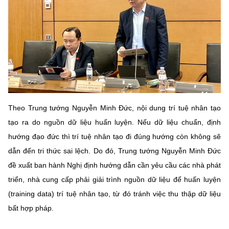
Chọn ngôn ngữ
Vietnamese
English
BỘ KHOA HỌC VÀ CÔNG NGHỆ
MINISTRY OF SCIENCE AND TECHNOLOGY
Điều khoản sử dụng
Theo dõi MST:
Theo Trung tướng Nguyễn Minh Đức, nội dung trí tuệ nhân tạo
Góp ý
tạo ra do nguồn dữ liệu huấn luyện. Nếu dữ liệu chuẩn, định
hướng đạo đức thì trí tuệ nhân tạo đi đúng hướng còn không sẽ
Cơ quan chủ quản: Bộ Khoa học và Công nghệ (MST)
dẫn đến tri thức sai lệch. Do đó, Trung tướng Nguyễn Minh Đức
Chịu trách nhiệm nội dung: Nguyễn Thị Hải Hằng
Giám đốc Trung tâm Truyền thông Khoa học và Công nghệ.
đề xuất ban hành Nghị định hướng dẫn cần yêu cầu các nhà phát
Liên hệ
triển, nhà cung cấp phải giải trình nguồn dữ liệu để huấn luyện
Địa chỉ: Ban Biên tập Cổng TTĐT - 18 Nguyễn Du, TP. Hà Nội
(training data) trí tuệ nhân tạo, từ đó tránh việc thu thập dữ liệu
Điện thoại: 024 3936 9506
bất hợp pháp.
Email:
stc@mst.gov.vn
©2026 Bản quyền thuộc Bộ Khoa Học và Công Nghệ