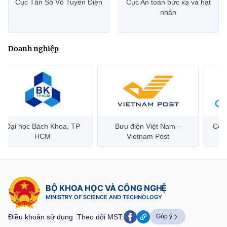
Cục Tần Số Vô Tuyến Điện
Cục An toàn bức xạ và hạt
nhân
Doanh nghiệp
Đại học Bách Khoa, TP
Bưu điện Việt Nam –
Công
HCM
Vietnam Post
BỘ KHOA HỌC VÀ CÔNG NGHỆ
MINISTRY OF SCIENCE AND TECHNOLOGY
Điều khoản sử dụng
Theo dõi MST:
Góp ý