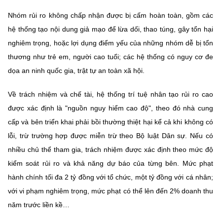
Nhóm rủi ro không chấp nhận được bị cấm hoàn toàn, gồm các
hệ thống tạo nội dung giả mạo để lừa dối, thao túng, gây tổn hại
nghiêm trọng, hoặc lợi dụng điểm yếu của những nhóm dễ bị tổn
thương như trẻ em, người cao tuổi; các hệ thống có nguy cơ đe
dọa an ninh quốc gia, trật tự an toàn xã hội.
Về trách nhiệm và chế tài, hệ thống trí tuệ nhân tạo rủi ro cao
được xác định là "nguồn nguy hiểm cao độ", theo đó nhà cung
cấp và bên triển khai phải bồi thường thiệt hại kể cả khi không có
lỗi, trừ trường hợp được miễn trừ theo Bộ luật Dân sự. Nếu có
nhiều chủ thể tham gia, trách nhiệm được xác định theo mức độ
kiểm soát rủi ro và khả năng dự báo của từng bên. Mức phạt
hành chính tối đa 2 tỷ đồng với tổ chức, một tỷ đồng với cá nhân;
với vi phạm nghiêm trọng, mức phạt có thể lên đến 2% doanh thu
năm trước liền kề…