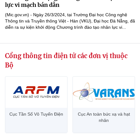
Chọn ngôn ngữ
lực vi mạch bán dẫn
(Mic.gov.vn) - Ngày 26/3/2024, tại Trường Đại học Công nghệ
Vietnamese
English
Thông tin và Truyền thông Việt - Hàn (VKU), Đại học Đà Nẵng, đã
diễn ra sự kiện khởi động Chương trình đào tạo nhân lực vi...
BỘ KHOA HỌC VÀ CÔNG NGHỆ
MINISTRY OF SCIENCE AND TECHNOLOGY
Cổng thông tin điện tử các đơn vị thuộc
Bộ
Điều khoản sử dụng
Theo dõi MST:
Góp ý
Cơ quan chủ quản: Bộ Khoa học và Công nghệ (MST)
Chịu trách nhiệm nội dung: Nguyễn Thị Hải Hằng
Giám đốc Trung tâm Truyền thông Khoa học và Công nghệ.
Liên hệ
Địa chỉ: Ban Biên tập Cổng TTĐT - 18 Nguyễn Du, TP. Hà Nội
Cục Tần Số Vô Tuyến Điện
Cục An toàn bức xạ và hạt
nhân
Điện thoại: 024 3936 9506
Email:
stc@mst.gov.vn
©2026 Bản quyền thuộc Bộ Khoa Học và Công Nghệ