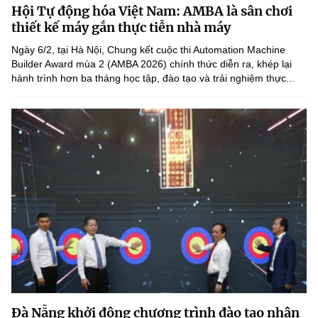
Hội Tự động hóa Việt Nam: AMBA là sân chơi
MST IOFFICE
Văn bản QPPL
Sở Khoa học và Công nghệ
Chuyển đổi số
thiết kế máy gắn thực tiễn nhà máy
THỐNG KÊ
Ngày 6/2, tại Hà Nội, Chung kết cuộc thi Automation Machine
Văn bản chỉ đạo điều hành
Bưu chính, Viễn thông
Builder Award mùa 2 (AMBA 2026) chính thức diễn ra, khép lại
hành trình hơn ba tháng học tập, đào tạo và trải nghiệm thực...
Multimedia
Khoa học và Công nghệ
Lấy ý kiến người dân về dự thảo VBQPPL
Sở hữu trí tuệ
THƯ ĐIỆN TỬ
Đổi mới sáng tạo
Tiêu chuẩn, đo lường, chất lượng
Khác
Chuyển đổi số
Năng lượng nguyên tử
Videos
Bưu chính, Viễn thông
Tin tổng hợp
Infographic
Sở hữu trí tuệ
Tin địa phương
Ảnh
Tiêu chuẩn, đo lường, chất lượng
Voice
Năng lượng nguyên tử
Nhiệm vụ trọng tâm
Đà Nẵng khởi động chương trình đào tạo nhân