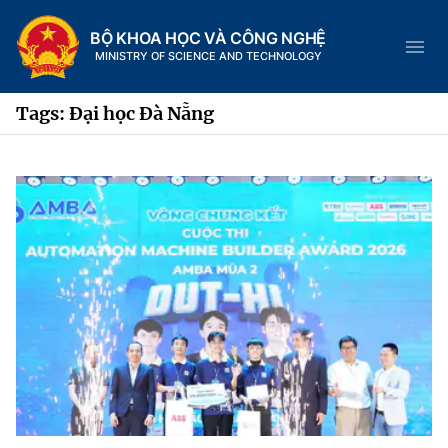
BỘ KHOA HỌC VÀ CÔNG NGHỆ
MINISTRY OF SCIENCE AND TECHNOLOGY
Tags: Đại học Đà Nẵng
Danh mục
Trang chủ
Giới thiệu
Chức năng nhiệm vụ
Tin tức sự kiện
Dịch vụ công
Cơ cấu tổ chức
Khoa học và Công nghệ
Hệ thống văn bản
Lịch sử phát triển
Đổi mới sáng tạo