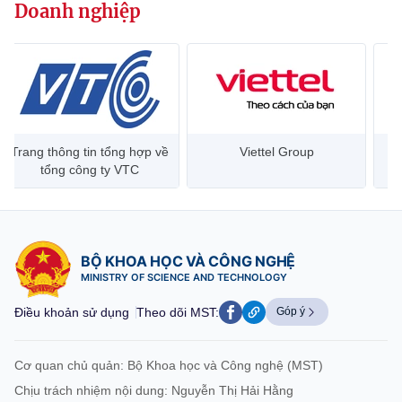
(Ghi rõ nguồn "https://mst.gov.vn" khi phát hành lại thông tin từ
Doanh nghiệp
website này)
ng tin tổng hợp về
Viettel Group
Đại học Bác
 công ty VTC
HC
BỘ KHOA HỌC VÀ CÔNG NGHỆ
MINISTRY OF SCIENCE AND TECHNOLOGY
Điều khoản sử dụng
Theo dõi MST:
Góp ý
Cơ quan chủ quản: Bộ Khoa học và Công nghệ (MST)
Chịu trách nhiệm nội dung: Nguyễn Thị Hải Hằng