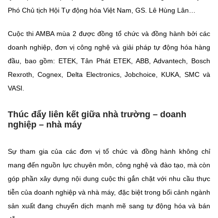
Chọn ngôn ngữ
Phó Chủ tịch Hội Tự động hóa Việt Nam, GS. Lê Hùng Lân…
Vietnamese
English
Cuộc thi AMBA mùa 2 được đồng tổ chức và đồng hành bởi các
doanh nghiệp, đơn vị công nghệ và giải pháp tự động hóa hàng
đầu, bao gồm: ETEK, Tân Phát ETEK, ABB, Advantech, Bosch
Rexroth, Cognex, Delta Electronics, Jobchoice, KUKA, SMC và
BỘ KHOA HỌC VÀ CÔNG NGHỆ
MINISTRY OF SCIENCE AND TECHNOLOGY
VASI.
Điều khoản sử dụng
Theo dõi MST:
Góp ý
Thúc đẩy liên kết giữa nhà trường – doanh
nghiệp – nhà máy
Cơ quan chủ quản: Bộ Khoa học và Công nghệ (MST)
Chịu trách nhiệm nội dung: Nguyễn Thị Hải Hằng
Sự tham gia của các đơn vị tổ chức và đồng hành không chỉ
Giám đốc Trung tâm Truyền thông Khoa học và Công nghệ.
mang đến nguồn lực chuyên môn, công nghệ và đào tạo, mà còn
Liên hệ
Địa chỉ: Ban Biên tập Cổng TTĐT - 18 Nguyễn Du, TP. Hà Nội
góp phần xây dựng nội dung cuộc thi gắn chặt với nhu cầu thực
Điện thoại: 024 3936 9506
tiễn của doanh nghiệp và nhà máy, đặc biệt trong bối cảnh ngành
Email:
stc@mst.gov.vn
sản xuất đang chuyển dịch mạnh mẽ sang tự động hóa và bán
©2026 Bản quyền thuộc Bộ Khoa Học và Công Nghệ