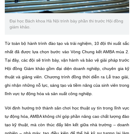
Đại học Bách khoa Hà Nội trình bày phần thi trước Hội đồng
giám khảo.
Từ toàn bộ hành trình đào tạo và trải nghiệm, 10 đội thi xuất sắc
nhất đã được lựa chọn bước vào Vòng Chung kết AMBA mùa 2.
Tại đây, các đội sẽ trình bày, vận hành và bảo vệ giải pháp trước
Hội đồng Giám khảo gồm đại diện doanh nghiệp, chuyên gia kỹ
thuật và giảng viên. Chương trình đồng thời diễn ra Lễ trao giải,
ghi nhận những nỗ lực, sáng tạo và tiềm năng của sinh viên trong
lĩnh vực tự động hóa và sản xuất công nghiệp.
Với định hướng trở thành sân chơi học thuật uy tín trong lĩnh vực
tự động hóa, AMBA không chỉ góp phần nâng cao chất lượng đào
tạo kỹ thuật, mà còn thúc đẩy liên kết giữa nhà trường – doanh
nghiệp – nhà máy, tạo điều kiện để thế hệ kỹ sư tương lai làm