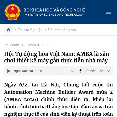
BỘ KHOA HỌC VÀ CÔNG NGHỆ
MINISTRY OF SCIENCE AND TECHNOLOGY
Tin tức Sự kiện
Đổi mới sáng tạo
Thứ năm, 12/02/2026 23:25
Danh mục
Hội Tự động hóa Việt Nam: AMBA là sân
chơi thiết kế máy gắn thực tiễn nhà máy
Trang chủ
Nghe đọc bài
5:28
Giới thiệu
Ngày 6/2, tại Hà Nội, Chung kết cuộc thi
Chức năng nhiệm vụ
Tin tức sự kiện
Automation Machine Builder Award mùa 2
Dịch vụ công
(AMBA 2026) chính thức diễn ra, khép lại
Cơ cấu tổ chức
Khoa học và Công nghệ
hành trình hơn ba tháng học tập, đào tạo và trải
Hệ thống văn bản
Lịch sử phát triển
Đổi mới sáng tạo
nghiệm thực tế của sinh viên kỹ thuật trên toàn