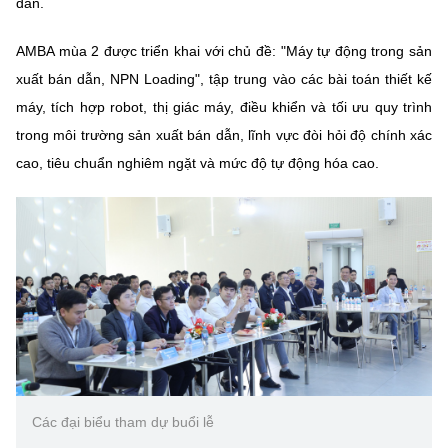
dẫn.
(Ghi rõ nguồn "https://mst.gov.vn" khi phát hành lại thông tin từ
website này)
AMBA mùa 2 được triển khai với chủ đề: "Máy tự động trong sản
xuất bán dẫn, NPN Loading", tập trung vào các bài toán thiết kế
máy, tích hợp robot, thị giác máy, điều khiển và tối ưu quy trình
trong môi trường sản xuất bán dẫn, lĩnh vực đòi hỏi độ chính xác
cao, tiêu chuẩn nghiêm ngặt và mức độ tự động hóa cao.
Các đại biểu tham dự buổi lễ