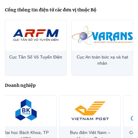
Cổng thông tin điện tử các đơn vị thuộc Bộ
Cục Tần Số Vô Tuyến Điện
Cục An toàn bức xạ và hạt
nhân
Doanh nghiệp
Bưu điện Việt Nam –
Công ty Cổ phần Hạ tầng
Hanoi 