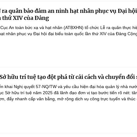
a quân bảo đảm an ninh hạt nhân phục vụ Đại hội 
n thứ XIV của Đảng
Cục An toàn bức xạ và hạt nhân (ATBXHN) tổ chức Lễ ra quân thực hi
ạt nhân phục vụ Đại hội đại biểu toàn quốc lần thứ XIV của Đảng Cộng
ở hữu trí tuệ tạo đột phá từ cải cách và chuyển đổi 
iển khai Nghị quyết 57-NQ/TW và yêu cầu hiện đại hóa quản lý nhà nư
Cục Sở hữu trí tuệ năm 2025 đã lãnh đạo đơn vị tạo bước tiến rõ nét: t
đơn, đẩy nhanh cấp văn bằng, mở rộng dịch vụ công trực tuyến và thúc 