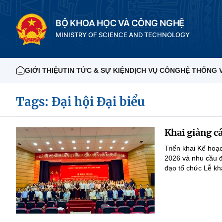
BỘ KHOA HỌC VÀ CÔNG NGHỆ
MINISTRY OF SCIENCE AND TECHNOLOGY
GIỚI THIỆU
TIN TỨC & SỰ KIỆN
DỊCH VỤ CÔNG
HỆ THỐNG 
Tags: Đại hội Đại biểu
Khai giảng cá
Triển khai Kế hoạ
2026 và nhu cầu đ
đạo tổ chức Lễ kha