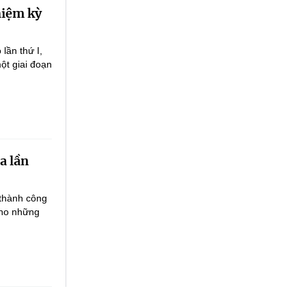
hiệm kỳ
lần thứ I,
ột giai đoạn
a lần
 thành công
cho những