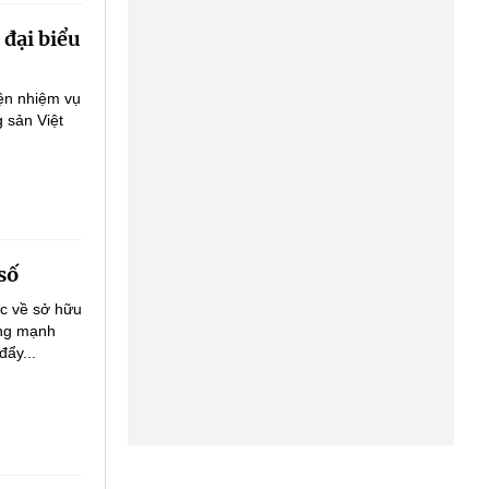
đại biểu
ện nhiệm vụ
 sản Việt
số
ớc về sở hữu
ăng mạnh
đẩy...