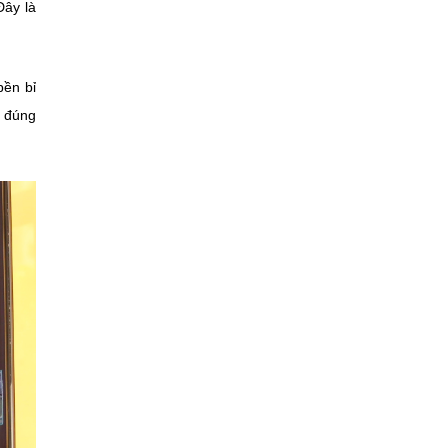
Đây là
bền bỉ
n đúng