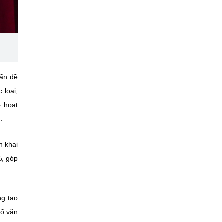
vấn đề
 loại,
ử hoạt
.
n khai
%, góp
ng tạo
số văn