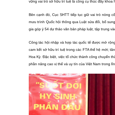
vững vai trò sở hữu trí tuệ là công cụ thúc đẩy khoa
Bên cạnh đó, Cục SHTT tiếp tục giữ vai trò nòng cố
mưu trình Quốc hội thông qua Luật sửa đổi, bổ sung
gia góp ý 54 dự thảo văn bản pháp luật, tập trung v
Công tác hội nhập và hợp tác quốc tế được mở rộng
cam kết sở hữu trí tuệ trong các FTA thế hệ mới; t
Hoa Kỳ. Đặc biệt, việc tổ chức thành công chuyến 
phần nâng cao vị thế và uy tín của Việt Nam trong lĩn