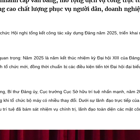
 nhanh cấp văn bằng, mở rộng dịch vụ công trực t
ng cao chất lượng phục vụ người dân, doanh nghiệ
 chức Hội nghị tổng kết công tác xây dựng Đảng năm 2025, triển khai
 quan trọng: Năm 2025 là năm kết thúc nhiệm kỳ Đại hội XIII của Đảng
ổ chức mới, đồng thời chuẩn bị các điều kiện tiến tới Đại hội đại biể
ong, Bí thư Đảng ủy, Cục trưởng Cục Sở hữu trí tuệ nhấn mạnh, năm 2
ng khi tổ chức bộ máy có nhiều thay đổi. Dưới sự lãnh đạo trực tiếp củ
rí tuệ đã bám sát nhiệm vụ chính trị, lãnh đạo toàn diện các mặt cô