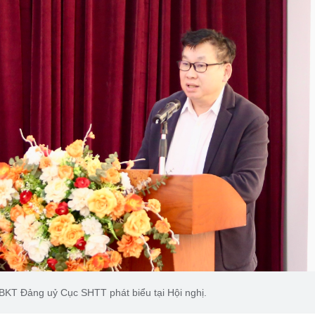
BKT Đảng uỷ Cục SHTT phát biểu tại Hội nghị.