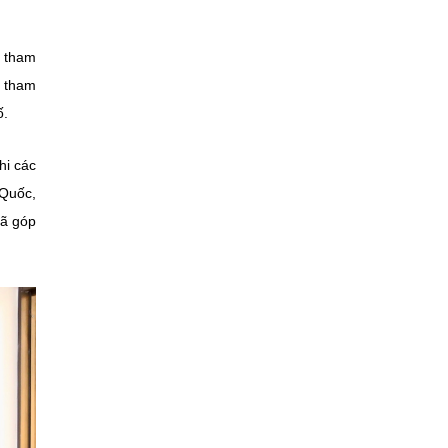
, tham
i tham
ố.
hi các
 Quốc,
đã góp