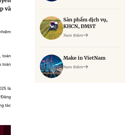
uyến
p và
Sản phẩm dịch vụ,
KHCN, ĐMST
 nhiệm
Xem thêm
, toàn
Make in VietNam
u toàn
Xem thêm
025 là
a Đảng
ng tác