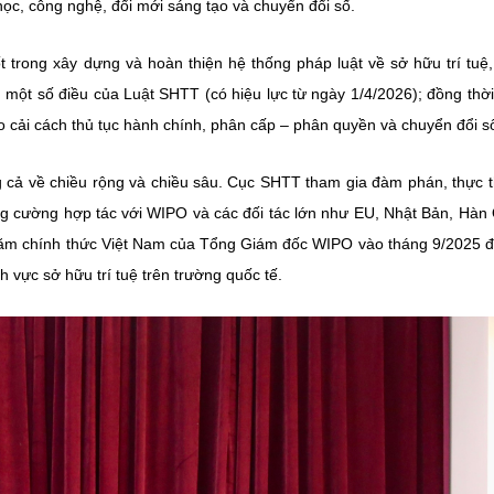
 học, công nghệ, đổi mới sáng tạo và chuyển đổi số.
t trong xây dựng và hoàn thiện hệ thống pháp luật về sở hữu trí tuệ
 một số điều của Luật SHTT (có hiệu lực từ ngày 1/4/2026); đồng thờ
ào cải cách thủ tục hành chính, phân cấp – phân quyền và chuyển đổi s
 cả về chiều rộng và chiều sâu. Cục SHTT tham gia đàm phán, thực t
ăng cường hợp tác với WIPO và các đối tác lớn như EU, Nhật Bản, Hàn
thăm chính thức Việt Nam của Tổng Giám đốc WIPO vào tháng 9/2025 
h vực sở hữu trí tuệ trên trường quốc tế.