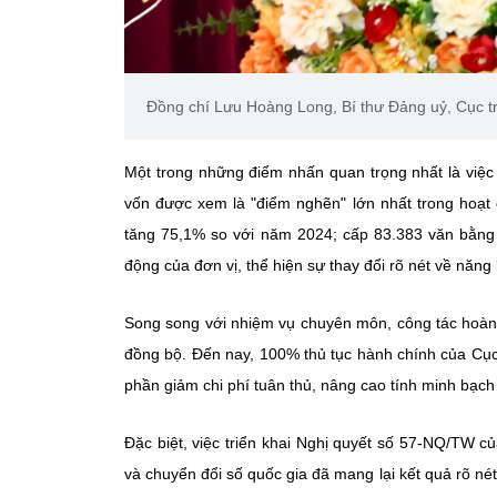
Đồng chí Lưu Hoàng Long, Bí thư Đảng uỷ, Cục t
Một trong những điểm nhấn quan trọng nhất là việc
vốn được xem là "điểm nghẽn" lớn nhất trong hoạt
tăng 75,1% so với năm 2024; cấp 83.383 văn bằng 
động của đơn vị, thể hiện sự thay đổi rõ nét về năng 
Song song với nhiệm vụ chuyên môn, công tác hoàn t
đồng bộ. Đến nay, 100% thủ tục hành chính của Cục
phần giảm chi phí tuân thủ, nâng cao tính minh bạch
Đặc biệt, việc triển khai Nghị quyết số 57-NQ/TW củ
và chuyển đổi số quốc gia đã mang lại kết quả rõ n