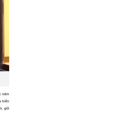
ác năm
 triển
m, giữ