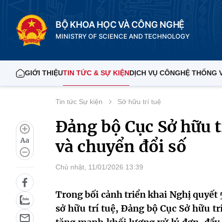
BỘ KHOA HỌC VÀ CÔNG NGHỆ
MINISTRY OF SCIENCE AND TECHNOLOGY
GIỚI THIỆU
TIN TỨC & SỰ KIỆN
DỊCH VỤ CÔNG
HỆ THỐNG 
Tin tức Sự kiện
Sở hữu trí tuệ
Đảng bộ Cục Sở hữu tr
Aa
và chuyển đổi số
Chủ nhật, 11/01/2026 13:39
Trong bối cảnh triển khai Nghị quyết
sở hữu trí tuệ, Đảng bộ Cục Sở hữu tr