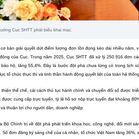
rưởng Cục SHTT phát biểu khai mạc.
 cơ bản giải quyết dứt điểm lượng đơn tồn đọng kéo dài nhiều năm, 
 động của Cục. Trong năm 2025, Cục SHTT đã xử lý 250.916 đơn các
bảo hộ, tăng 55,4%. Đây là bước đột phá chưa từng có trong lịch s
lực tổ chức thực thi và tinh thần hành động quyết liệt của toàn hệ thống
hiện thể chế, cải cách thủ tục hành chính và chuyển đổi số được triể
 được cung cấp trực tuyến, tỷ lệ hồ sơ nộp trực tuyến đạt khoảng 80
 và thuận lợi cho người dân, doanh nghiệp.
a Bộ Chính trị về đột phá phát triển khoa học, công nghệ, đổi mới sá
ét. Số đơn đăng ký sáng chế của cá nhân, tổ chức Việt Nam tăng 36%, 