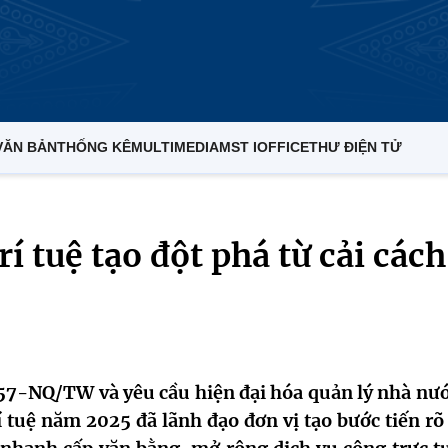
VĂN BẢN
THỐNG KÊ
MULTIMEDIA
MST IOFFICE
THƯ ĐIỆN TỬ
í tuệ tạo đột phá từ cải cách
 57-NQ/TW và yêu cầu hiện đại hóa quản lý nhà nướ
í tuệ năm 2025 đã lãnh đạo đơn vị tạo bước tiến rõ