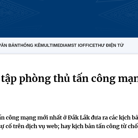
VĂN BẢN
THỐNG KÊ
MULTIMEDIA
MST IOFFICE
THƯ ĐIỆN TỬ
n tập phòng thủ tấn công mạ
ấn công mạng mới nhất ở Đắk Lắk đưa ra các kịch b
ự cố trên dịch vụ web; hay kịch bản tấn công từ chố