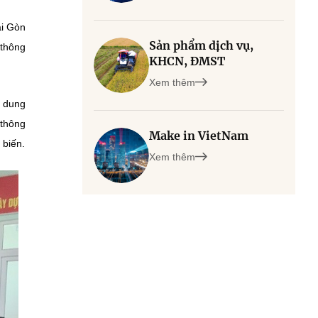
ài Gòn
Sản phẩm dịch vụ,
 thông
KHCN, ĐMST
Xem thêm
i dung
 thông
Make in VietNam
 biến.
Xem thêm