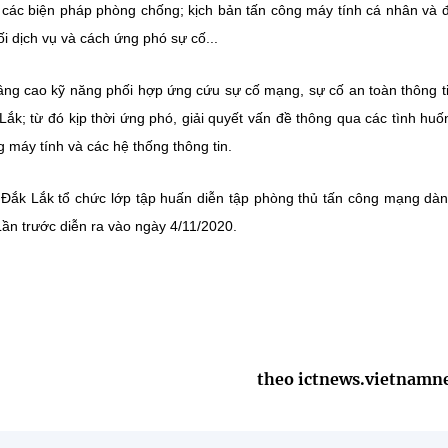
ra các biện pháp phòng chống; kịch bản tấn công máy tính cá nhân và 
i dịch vụ và cách ứng phó sự cố...
nâng cao kỹ năng phối hợp ứng cứu sự cố mạng, sự cố an toàn thông t
ắk; từ đó kịp thời ứng phó, giải quyết vấn đề thông qua các tình huố
ng máy tính và các hệ thống thông tin.
h Đắk Lắk tổ chức lớp tập huấn diễn tập phòng thủ tấn công mạng dà
Lần trước diễn ra vào ngày 4/11/2020.
theo ictnews.vietnamn