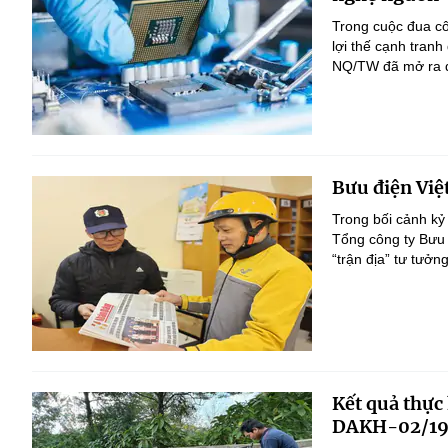
Trong cuộc đua c
lợi thế cạnh tranh
NQ/TW đã mở ra đị
Bưu điện Việ
Trong bối cảnh kỷ
Tổng công ty Bưu 
“trận địa” tư tưởn
Kết quả thực
DAKH-02/19