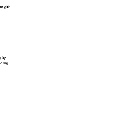
ắm giữ
-
g ủy
 vững