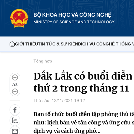
BỘ KHOA HỌC VÀ CÔNG NGHỆ
MINISTRY OF SCIENCE AND TECHNOLOGY
GIỚI THIỆU
TIN TỨC & SỰ KIỆN
DỊCH VỤ CÔNG
HỆ THỐNG 
Tổng hợp
Đắk Lắk có buổi diễ
Aa
thứ 2 trong tháng 11
Thứ sáu, 12/11/2021 19:12
Ban tổ chức buổi diễn tập phòng thủ t
như: kịch bản về tấn công và ứng cứu s
dịch vụ và cách ứng phó...