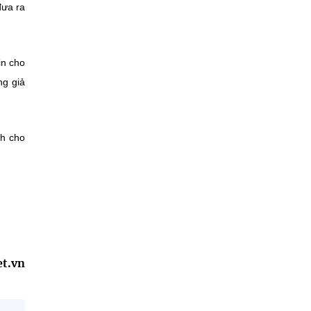
đưa ra
in cho
ng giả
nh cho
et.vn