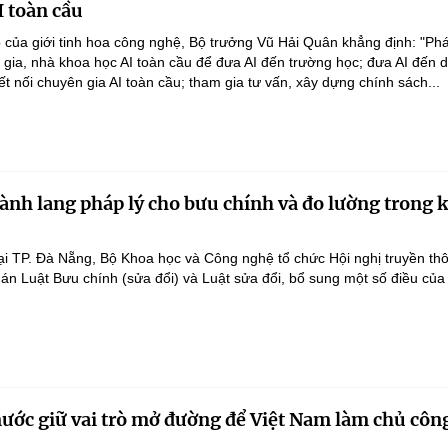
I toàn cầu
 của giới tinh hoa công nghệ, Bộ trưởng Vũ Hải Quân khẳng định: "Phá
n gia, nhà khoa học AI toàn cầu để đưa AI đến trường học; đưa AI đến 
ết nối chuyên gia AI toàn cầu; tham gia tư vấn, xây dựng chính sách...
ành lang pháp lý cho bưu chính và đo lường trong 
ại TP. Đà Nẵng, Bộ Khoa học và Công nghệ tổ chức Hội nghị truyền th
 án Luật Bưu chính (sửa đổi) và Luật sửa đổi, bổ sung một số điều của
nước giữ vai trò mở đường để Việt Nam làm chủ côn