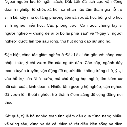
(Ghi rõ nguồn "https://mst.gov.vn" khi phát hành lại thông tin từ
Ngoài nguồn lực từ ngân sách, Đắk Lắk đã tích cực vận động
website này)
doanh nghiệp, tổ chức xã hội, cá nhân hảo tâm tham gia hỗ trợ
sinh kế, xây nhà ở, tặng phương tiện sản xuất, học bổng cho học
sinh nghèo hiếu học. Các phong trào "Cả nước chung tay vì
người nghèo – không để ai bị bỏ lại phía sau" và "Ngày vì người
nghèo" được lan tỏa sâu rộng, thu hút đông đảo sự ủng hộ.
Đặc biệt, công tác giảm nghèo ở Đắk Lắk luôn gắn với nâng cao
nhận thức, ý chí vươn lên của người dân. Các cấp, ngành đẩy
mạnh tuyên truyền, vận động để người dân không trông chờ, ỷ lại
vào hỗ trợ của Nhà nước, mà chủ động học nghề, tìm kiếm cơ
hội sản xuất, kinh doanh. Nhiều tấm gương hộ nghèo, cận nghèo
đã vươn lên thoát nghèo, trở thành điểm sáng để cộng đồng noi
theo.
Kết quả, tỷ lệ hộ nghèo toàn tỉnh giảm đều qua từng năm; nhiều
xã vùng sâu, vùng xa đã cải thiện rõ rệt điều kiện sống và diện