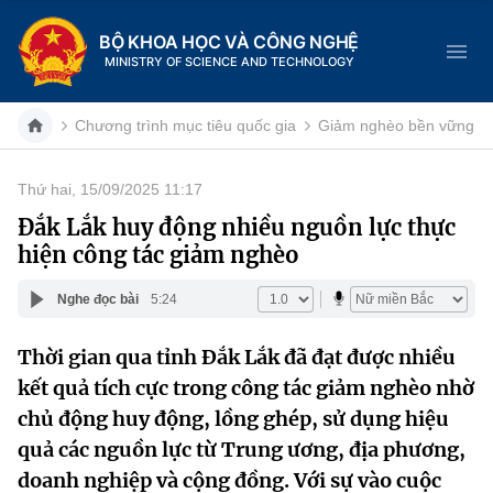
BỘ KHOA HỌC VÀ CÔNG NGHỆ
MINISTRY OF SCIENCE AND TECHNOLOGY
Chương trình mục tiêu quốc gia
Giảm nghèo bền vững
Thứ hai, 15/09/2025 11:17
Danh mục
Đắk Lắk huy động nhiều nguồn lực thực
hiện công tác giảm nghèo
Trang chủ
Nghe đọc bài
5:24
Giới thiệu
Thời gian qua tỉnh Đắk Lắk đã đạt được nhiều
Chức năng nhiệm vụ
Tin tức sự kiện
kết quả tích cực trong công tác giảm nghèo nhờ
Dịch vụ công
chủ động huy động, lồng ghép, sử dụng hiệu
Cơ cấu tổ chức
Khoa học và Công nghệ
quả các nguồn lực từ Trung ương, địa phương,
Hệ thống văn bản
Lịch sử phát triển
Đổi mới sáng tạo
doanh nghiệp và cộng đồng. Với sự vào cuộc