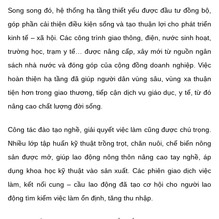
Chọn ngôn ngữ
Song song đó, hệ thống hạ tầng thiết yếu được đầu tư đồng bộ,
góp phần cải thiện điều kiện sống và tạo thuận lợi cho phát triển
Vietnamese
English
kinh tế – xã hội. Các công trình giao thông, điện, nước sinh hoạt,
trường học, trạm y tế… được nâng cấp, xây mới từ nguồn ngân
sách nhà nước và đóng góp của cộng đồng doanh nghiệp. Việc
BỘ KHOA HỌC VÀ CÔNG NGHỆ
hoàn thiện hạ tầng đã giúp người dân vùng sâu, vùng xa thuận
MINISTRY OF SCIENCE AND TECHNOLOGY
tiện hơn trong giao thương, tiếp cận dịch vụ giáo dục, y tế, từ đó
Điều khoản sử dụng
Theo dõi MST:
Góp ý
nâng cao chất lượng đời sống.
Công tác đào tạo nghề, giải quyết việc làm cũng được chú trọng.
Cơ quan chủ quản: Bộ Khoa học và Công nghệ (MST)
Nhiều lớp tập huấn kỹ thuật trồng trọt, chăn nuôi, chế biến nông
Chịu trách nhiệm nội dung: Nguyễn Thị Hải Hằng
Giám đốc Trung tâm Truyền thông Khoa học và Công nghệ.
sản được mở, giúp lao động nông thôn nâng cao tay nghề, áp
Liên hệ
dụng khoa học kỹ thuật vào sản xuất. Các phiên giao dịch việc
Địa chỉ: Ban Biên tập Cổng TTĐT - 18 Nguyễn Du, TP. Hà Nội
làm, kết nối cung – cầu lao động đã tạo cơ hội cho người lao
Điện thoại: 024 3936 9506
động tìm kiếm việc làm ổn định, tăng thu nhập.
Email:
stc@mst.gov.vn
©2026 Bản quyền thuộc Bộ Khoa Học và Công Nghệ