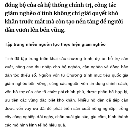
đồng bộ của cả hệ thống chính trị, công tác
MST IOFFICE
Văn bản QPPL
Sở Khoa học và Công nghệ
Chuyển đổi số
giảm nghèo ở tỉnh không chỉ giải quyết khó
THỐNG KÊ
khăn trước mắt mà còn tạo nền tảng để người
Văn bản chỉ đạo điều hành
Bưu chính, Viễn thông
dân vươn lên bền vững.
Multimedia
Khoa học và Công nghệ
Lấy ý kiến người dân về dự thảo VBQPPL
Sở hữu trí tuệ
Tập trung nhiều nguồn lực thực hiện giảm nghèo
THƯ ĐIỆN TỬ
Đổi mới sáng tạo
Tiêu chuẩn, đo lường, chất lượng
Tỉnh đã tập trung triển khai các chương trình, dự án hỗ trợ sản
Khác
Chuyển đổi số
xuất, nâng cao thu nhập cho hộ nghèo, cận nghèo và đồng bào
Năng lượng nguyên tử
Videos
dân tộc thiểu số. Nguồn vốn từ Chương trình mục tiêu quốc gia
Bưu chính, Viễn thông
Tin tổng hợp
giảm nghèo bền vững, cùng các nguồn vốn tín dụng chính sách,
Infographic
vốn hỗ trợ của các tổ chức phi chính phủ, được phân bổ hợp lý,
Sở hữu trí tuệ
Tin địa phương
Ảnh
ưu tiên các vùng đặc biệt khó khăn. Nhiều hộ dân đã tiếp cận
Tiêu chuẩn, đo lường, chất lượng
được vốn vay ưu đãi để phát triển sản xuất nông nghiệp, trồng
Voice
cây công nghiệp dài ngày, chăn nuôi gia súc, gia cầm, hình thành
Năng lượng nguyên tử
Nhiệm vụ trọng tâm
các mô hình kinh tế hộ hiệu quả.