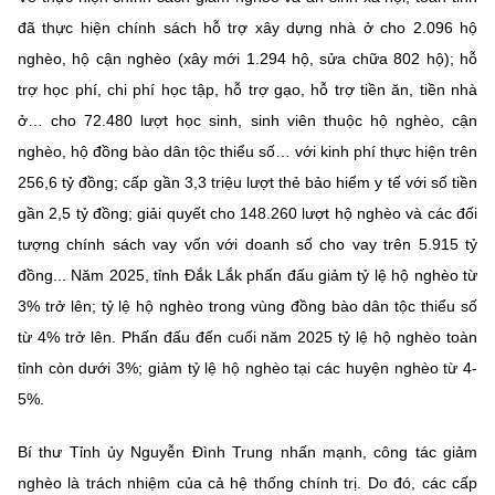
đã thực hiện chính sách hỗ trợ xây dựng nhà ở cho 2.096 hộ
nghèo, hộ cận nghèo (xây mới 1.294 hộ, sửa chữa 802 hộ); hỗ
trợ học phí, chi phí học tập, hỗ trợ gạo, hỗ trợ tiền ăn, tiền nhà
ở… cho 72.480 lượt học sinh, sinh viên thuộc hộ nghèo, cận
nghèo, hộ đồng bào dân tộc thiểu số… với kinh phí thực hiện trên
256,6 tỷ đồng; cấp gần 3,3 triệu lượt thẻ bảo hiểm y tế với số tiền
gần 2,5 tỷ đồng; giải quyết cho 148.260 lượt hộ nghèo và các đối
tượng chính sách vay vốn với doanh số cho vay trên 5.915 tỷ
đồng... Năm 2025, tỉnh Đắk Lắk phấn đấu giảm tỷ lệ hộ nghèo từ
3% trở lên; tỷ lệ hộ nghèo trong vùng đồng bào dân tộc thiểu số
từ 4% trở lên. Phấn đấu đến cuối năm 2025 tỷ lệ hộ nghèo toàn
tỉnh còn dưới 3%; giảm tỷ lệ hộ nghèo tại các huyện nghèo từ 4-
5%.
Bí thư Tỉnh ủy Nguyễn Đình Trung nhấn mạnh, công tác giảm
nghèo là trách nhiệm của cả hệ thống chính trị. Do đó, các cấp