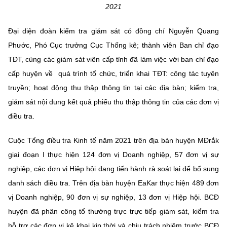
Chọn ngôn ngữ
2021
Vietnamese
English
Đại diện đoàn kiểm tra giám sát có đồng chí Nguyễn Quang
Phước, Phó Cục trưởng Cục Thống kê; thành viên Ban chỉ đạo
TĐT, cùng các giám sát viên cấp tỉnh đã làm việc với ban chỉ đạo
cấp huyện về quá trình tổ chức, triển khai TĐT: công tác tuyên
BỘ KHOA HỌC VÀ CÔNG NGHỆ
truyền; hoạt động thu thập thông tin tại các địa bàn; kiểm tra,
MINISTRY OF SCIENCE AND TECHNOLOGY
giám sát nội dung kết quả phiếu thu thập thông tin của các đơn vị
Điều khoản sử dụng
Theo dõi MST:
Góp ý
điều tra.
Cơ quan chủ quản: Bộ Khoa học và Công nghệ (MST)
Cuộc Tổng điều tra Kinh tế năm 2021 trên địa bàn huyện MĐrắk
Chịu trách nhiệm nội dung: Nguyễn Thị Hải Hằng
giai đoạn I thực hiện 124 đơn vị Doanh nghiệp, 57 đơn vị sự
Giám đốc Trung tâm Truyền thông Khoa học và Công nghệ.
nghiệp, các đơn vị Hiệp hội đang tiến hành rà soát lại để bổ sung
Liên hệ
danh sách điều tra. Trên địa bàn huyện EaKar thực hiện 489 đơn
Địa chỉ: Ban Biên tập Cổng TTĐT - 18 Nguyễn Du, TP. Hà Nội
Điện thoại: 024 3936 9506
vị Doanh nghiệp, 90 đơn vị sự nghiệp, 13 đơn vị Hiệp hội. BCĐ
Email:
stc@mst.gov.vn
huyện đã phân công tổ thường trực trực tiếp giám sát, kiểm tra
©2026 Bản quyền thuộc Bộ Khoa Học và Công Nghệ
hỗ trợ các đơn vị kê khai kịp thời và chịu trách nhiệm trước BCĐ