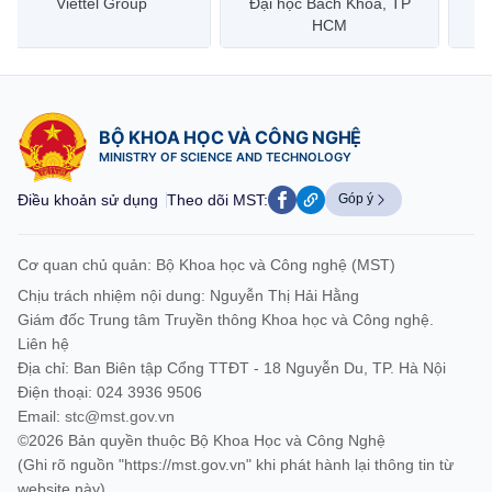
Đại học Bách Khoa, TP
Bưu điện Việt Nam –
Công
HCM
Vietnam Post
BỘ KHOA HỌC VÀ CÔNG NGHỆ
MINISTRY OF SCIENCE AND TECHNOLOGY
Điều khoản sử dụng
Theo dõi MST:
Góp ý
Cơ quan chủ quản: Bộ Khoa học và Công nghệ (MST)
Chịu trách nhiệm nội dung: Nguyễn Thị Hải Hằng
Giám đốc Trung tâm Truyền thông Khoa học và Công nghệ.
Liên hệ
Địa chỉ: Ban Biên tập Cổng TTĐT - 18 Nguyễn Du, TP. Hà Nội
Điện thoại: 024 3936 9506
Email:
stc@mst.gov.vn
©2026 Bản quyền thuộc Bộ Khoa Học và Công Nghệ
(Ghi rõ nguồn "https://mst.gov.vn" khi phát hành lại thông tin từ
website này)