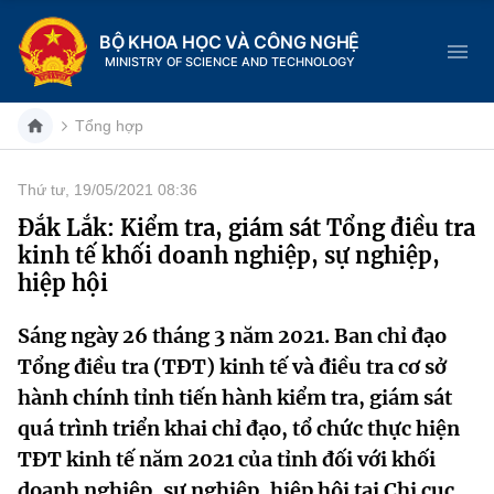
BỘ KHOA HỌC VÀ CÔNG NGHỆ
MINISTRY OF SCIENCE AND TECHNOLOGY
Tổng hợp
Thứ tư, 19/05/2021 08:36
Danh mục
Đắk Lắk: Kiểm tra, giám sát Tổng điều tra
kinh tế khối doanh nghiệp, sự nghiệp,
Trang chủ
hiệp hội
Giới thiệu
Sáng ngày 26 tháng 3 năm 2021. Ban chỉ đạo
Tổng điều tra (TĐT) kinh tế và điều tra cơ sở
Chức năng nhiệm vụ
Tin tức sự kiện
hành chính tỉnh tiến hành kiểm tra, giám sát
Dịch vụ công
Cơ cấu tổ chức
Khoa học và Công nghệ
quá trình triển khai chỉ đạo, tổ chức thực hiện
TĐT kinh tế năm 2021 của tỉnh đối với khối
Hệ thống văn bản
Lịch sử phát triển
Đổi mới sáng tạo
doanh nghiệp, sự nghiệp, hiệp hội tại Chi cục