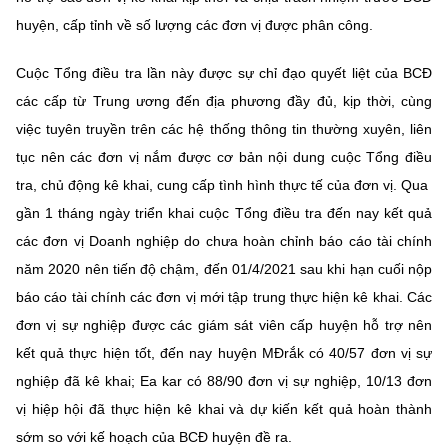
(Ghi rõ nguồn "https://mst.gov.vn" khi phát hành lại thông tin từ
huyện, cấp tỉnh về số lượng các đơn vị được phân công.
website này)
Cuộc Tổng điều tra lần này được sự chỉ đạo quyết liệt của BCĐ
các cấp từ Trung ương đến địa phương đầy đủ, kịp thời, cùng
việc tuyên truyền trên các hệ thống thông tin thường xuyên, liên
tục nên các đơn vị nắm được cơ bản nội dung cuộc Tổng điều
tra, chủ động kê khai, cung cấp tình hình thực tế của đơn vị. Qua
gần 1 tháng ngày triển khai cuộc Tổng điều tra đến nay kết quả
các đơn vị Doanh nghiệp do chưa hoàn chỉnh báo cáo tài chính
năm 2020 nên tiến độ chậm, đến 01/4/2021 sau khi hạn cuối nộp
báo cáo tài chính các đơn vị mới tập trung thực hiện kê khai. Các
đơn vị sự nghiệp được các giám sát viên cấp huyện hỗ trợ nên
kết quả thực hiện tốt, đến nay huyện MĐrắk có 40/57 đơn vị sự
nghiệp đã kê khai; Ea kar có 88/90 đơn vị sự nghiệp, 10/13 đơn
vị hiệp hội đã thực hiện kê khai và dự kiến kết quả hoàn thành
sớm so với kế hoạch của BCĐ huyện đề ra.