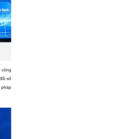
p công
đổi số
i pháp