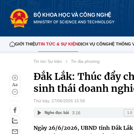
BỘ KHOA HỌC VÀ CÔNG NGHỆ
MINISTRY OF SCIENCE AND TECHNOLOGY
GIỚI THIỆU
TIN TỨC & SỰ KIỆN
DỊCH VỤ CÔNG
HỆ THỐNG 
Tin tức Sự kiện
Tin địa phương
Đắk Lắk: Thúc đẩy ch
Aa
sinh thái doanh ngh
Thứ bảy, 27/06/2026 15:58
3:16
Nghe đọc bài
Ngày 26/6/2026, UBND tỉnh Đắk Lắk t