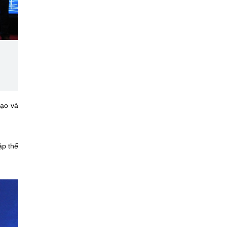
tạo và
ập thể