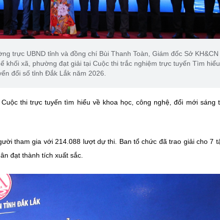
ờng trực UBND tỉnh và đồng chí Bùi Thanh Toàn, Giám đốc Sở KH&CN
 khối xã, phường đạt giải tại Cuộc thi trắc nghiệm trực tuyến Tìm hiểu
yển đổi số tỉnh Đắk Lắk năm 2026.
 Cuộc thi trực tuyến tìm hiểu về khoa học, công nghệ, đổi mới sáng 
gười tham gia với 214.088 lượt dự thi. Ban tổ chức đã trao giải cho 7 t
ân đạt thành tích xuất sắc.