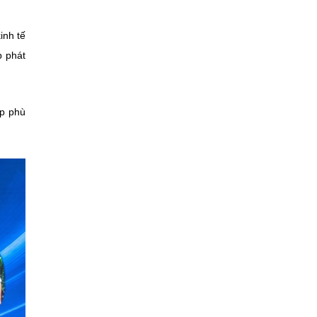
inh tế
p phát
áp phù