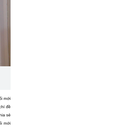
ổi mới
chí đề
hia sẻ
ổi mới